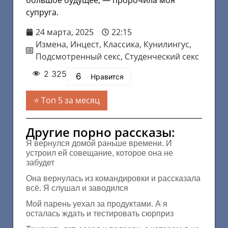
большое будущее, — пророчила моя
супруга.
24 марта, 2025
22:15
Измена
,
Инцест
,
Классика
,
Кунилингус
,
Подсмотренный секс
,
Студенческий секс
2 325
6
Нравится
Топ 5 за месяц
Другие порно рассказы:
Я вернулся домой раньше времени. И
устроил ей совещание, которое она не
забудет
Она вернулась из командировки и рассказала
всё. Я слушал и заводился
Мой парень уехал за продуктами. А я
осталась ждать и тестировать сюрприз