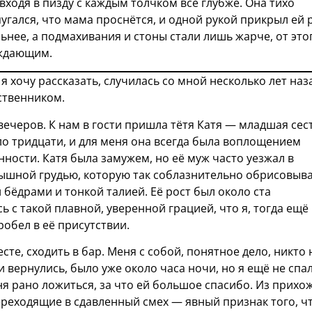
входя в пизду с каждым толчком всё глубже. Она тихо
спугался, что мама проснётся, и одной рукой прикрыл ей 
ильнее, а подмахивания и стоны стали лишь жарче, от это
уждающим.
я хочу рассказать, случилась со мной несколько лет наз
ственником.
вечеров. К нам в гости пришла тётя Катя — младшая сес
о тридцати, и для меня она всегда была воплощением
нности. Катя была замужем, но её муж часто уезжал в
ышной грудью, которую так соблазнительно обрисовыв
 бёдрами и тонкой талией. Её рост был около ста
ь с такой плавной, уверенной грацией, что я, тогда ещё
робел в её присутствии.
те, сходить в бар. Меня с собой, понятное дело, никто 
и вернулись, было уже около часа ночи, но я ещё не спал
я рано ложиться, за что ей большое спасибо. Из прихо
ереходящие в сдавленный смех — явный признак того, ч