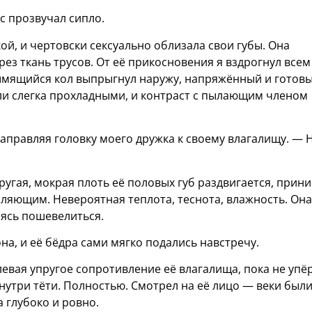
ос прозвучал сипло.
ой, и чертовски сексуально облизала свои губы. Она
ез ткань трусов. От её прикосновения я вздрогнул всем
дымящийся кол выпрыгнул наружу, напряжённый и готовы
ыли слегка прохладными, и контраст с пылающим членом
направляя головку моего дружка к своему влагалищу. — 
ругая, мокрая плоть её половых губ раздвигается, прин
ляющим. Невероятная теплота, теснота, влажность. Она
боясь пошевелиться.
а, и её бёдра сами мягко подались навстречу.
евая упругое сопротивление её влагалища, пока не упё
внутри тёти. Полностью. Смотрел на её лицо — веки был
 глубоко и ровно.