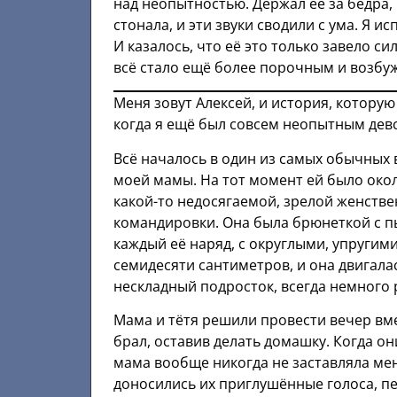
над неопытностью. Держал её за бёдра, 
стонала, и эти звуки сводили с ума. Я и
И казалось, что её это только завело с
всё стало ещё более порочным и возб
Меня зовут Алексей, и история, которую 
когда я ещё был совсем неопытным дев
Всё началось в один из самых обычных 
моей мамы. На тот момент ей было окол
какой-то недосягаемой, зрелой женстве
командировки. Она была брюнеткой с п
каждый её наряд, с округлыми, упругими
семидесяти сантиметров, и она двигалас
нескладный подросток, всегда немного 
Мама и тётя решили провести вечер вмес
брал, оставив делать домашку. Когда он
мама вообще никогда не заставляла мен
доносились их приглушённые голоса, п