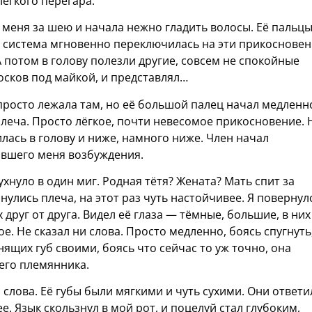
лёгкого перегара.
 меня за шею и начала нежно гладить волосы. Её пальц
я система мгновенно переключилась на эти прикосновен
 потом в голову полезли другие, совсем не спокойные
сосков под майкой, и представлял…
а просто лежала там, но её большой палец начал медленн
плеча. Просто лёгкое, почти невесомое прикосновение. 
илась в голову и ниже, намного ниже. Член начал
явшего меня возбуждения.
ухнуло в один миг. Родная тётя? Жената? Мать спит за
нулись плеча, на этот раз чуть настойчивее. Я повернул
 друг от друга. Видел её глаза — тёмные, большие, в них
е. Не сказал ни слова. Просто медленно, боясь спугнуть
нящих губ своими, боясь что сейчас то уж точно, она
его племянника.
 слова. Её губы были мягкими и чуть сухими. Они ответи
. Язык скользнул в мой рот, и поцелуй стал глубоким,