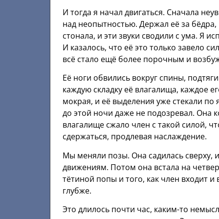
И тогда я начал двигаться. Сначала неу
над неопытностью. Держал её за бёдра, 
стонала, и эти звуки сводили с ума. Я и
И казалось, что её это только завело с
всё стало ещё более порочным и возб
Её ноги обвились вокруг спины, подтяги
каждую складку её влагалища, каждое е
мокрая, и её выделения уже стекали по 
до этой ночи даже не подозревал. Она к
влагалище сжало член с такой силой, чт
сдержаться, продлевая наслаждение.
Мы меняли позы. Она садилась сверху, и 
движениям. Потом она встала на четвер
тётиной попы и того, как член входит и 
глубже.
Это длилось почти час, каким-то немыс