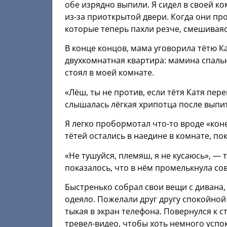
обе изрядно выпили. Я сидел в своей к
из-за приоткрытой двери. Когда они про
которые теперь пахли резче, смешивая
В конце концов, мама уговорила тётю Ка
двухкомнатная квартира: мамина спальн
стоял в моей комнате.
«Лёш, ты не против, если тётя Катя пере
слышалась лёгкая хрипотца после выпи
Я легко пробормотал что-то вроде «кон
тётей остались в наедине в комнате, по
«Не тушуйся, племяш, я не кусаюсь», — т
показалось, что в нём промелькнула со
Быстренько собрал свои вещи с дивана, 
одеяло. Пожелали друг другу спокойной 
тыкая в экран телефона. Повернулся к с
тревел-видео, чтобы хоть немного успо