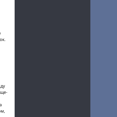
е
ок.
жду
бще-
а
ом,