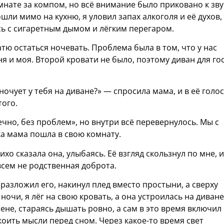
омнате за компом, но всё внимание было приковано к зв
шли мимо на кухню, я уловил запах алкоголя и её духов,
сь с сигаретным дымом и лёгким перегаром.
тю остаться ночевать. Проблема была в том, что у нас
я и моя. Второй кровати не было, поэтому диван для го
ночует у тебя на диване?» — спросила мама, и в её голо
того.
ечно, без проблем», но внутри всё перевернулось. Мы с
ка мама пошла в свою комнату.
ихо сказала она, улыбаясь. Её взгляд скользнул по мне, и
всем не родственная доброта.
разложил его, накинул плед вместо простыни, а сверху
ночи, я лёг на свою кровать, а она устроилась на диване
тене, стараясь дышать ровно, а сам в это время включил
коить мысли перед сном. Через какое-то время свет