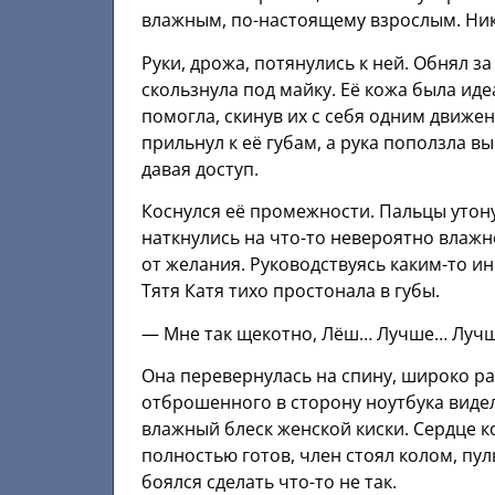
влажным, по-настоящему взрослым. Ник
Руки, дрожа, потянулись к ней. Обнял за
скользнула под майку. Её кожа была идеа
помогла, скинув их с себя одним движен
прильнул к её губам, а рука поползла в
давая доступ.
Коснулся её промежности. Пальцы утону
наткнулись на что-то невероятно влажн
от желания. Руководствуясь каким-то ин
Тятя Катя тихо простонала в губы.
— Мне так щекотно, Лёш… Лучше… Лучш
Она перевернулась на спину, широко ра
отброшенного в сторону ноутбука видел
влажный блеск женской киски. Сердце ко
полностью готов, член стоял колом, пу
боялся сделать что-то не так.