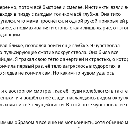
веренно, потом всё быстрее и смелее. Инстинкты взяли в
входя в пизду с каждым толчком всё глубже. Она тихо
спугался, что мама проснётся, и одной рукой прикрыл ей 
ильнее, а подмахивания и стоны стали лишь жарче, от это
уждающим.
вая ближе, позволяя войти ещё глубже. Я чувствовал
го пульсирующее сжатие вокруг ствола. Она была вся
яйцам. Я трахал свою тётю с энергией и страстью, о кот
ончила первый раз, её тело затряслось в судорогах, а
о я едва не кончил сам. Но каким-то чудом удалось
я с восторгом смотрел, как её груди колеблются в такт е
еньки, и я вошёл в неё сзади, наслаждаясь видом округ
выходит из её текущей киски. В этой позе чувствовал её
лимым образом я всё ещё не мог кончить, хотя обычно 