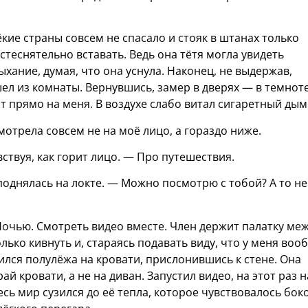
кие страны совсем не спасало и стояк в штанах только
 стеснятельно вставать. Ведь она тётя могла увидеть
хание, думая, что она уснула. Наконец, не выдержав,
ел из комнаты. Вернувшись, замер в дверях — в темнот
ит прямо на меня. В воздухе слабо витал сигаретный дым
мотрела совсем не на моё лицо, а гораздо ниже.
ствуя, как горит лицо. — Про путешествия.
однялась на локте. — Можно посмотрю с тобой? А то не
 Ночью. Смотреть видео вместе. Член держит палатку ме
только кивнуть и, стараясь подавать виду, что у меня воо
оился полулёжа на кровати, прислонившись к стене. Она
й кровати, а не на диван. Запустил видео, на этот раз н
есь мир сузился до её тепла, которое чувствовалось бок