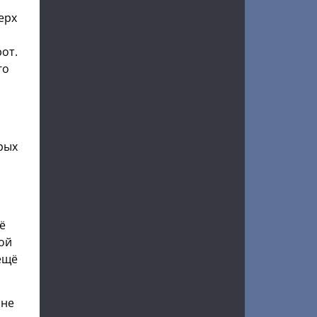
ерх
рот.
го
орых
ё
лой
 ещё
мне