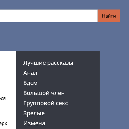
Найти
Лучшие рассказы
Анал
Бдсм
Большой член
рся
Групповой секс
и
Зрелые
Измена
ерх