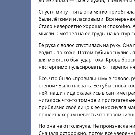
до её запаха — смеси духов, шампуня и 
Спустя минут пять она мягко приобняла
были лёгкими и ласковыми. Вся нервна
Стало невероятно хорошо и спокойно. А
мысли. Смотрел на её грудь, на контур 
Её рука с волос спустилась на руку. Он
водить по коже. Потом губы коснулись 
для меня это был удар тока. Кровь брос
нестерпимо пульсировать от переполн
Всё, что было «правильным» в голове, р
стеной? Было плевать. Её губы снова кос
ней, наши лица оказались в сантиметрах
читалось что-то томное и притягательно
приблизил своё лицо к её и коснулся ма
пошлёт к херам невесть что возомнивш
Но она не оттолкнула. Не произнесла ни
Сначала осторожно, потом всё увереннее