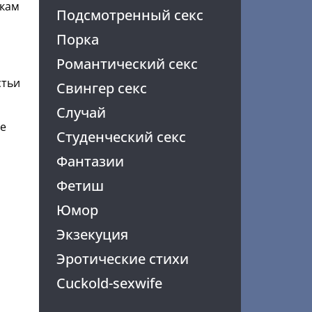
укам
Подсмотренный секс
Порка
Романтический секс
стьи
Свингер секс
Случай
се
Студенческий секс
Фантазии
Фетиш
Юмор
Экзекуция
Эротические стихи
Cuckold-sexwife