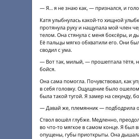
— Я… я не знаю как, — признался, и гол
Катя улыбнулась какой-то хищной улыбк
протянула руку и нащупала мой член чер
телом. Она стянула с меня боксёры, и 
Её пальцы мягко обхватили его. Они б
сводил с ума.
— Вот так, милый, — прошептала тётя, 
бойся.
Она сама помогла. Почувствовал, как уп
в себя головку. Ощущение было ошелом
была такой тугой. Я замер на секунду, 
— Давай же, племянник — подбодрила он
Ствол вошёл глубже. Медленно, преодол
во что-то мягкое в самом конце. Я был 
опущены, губы приоткрыты. Она дышала