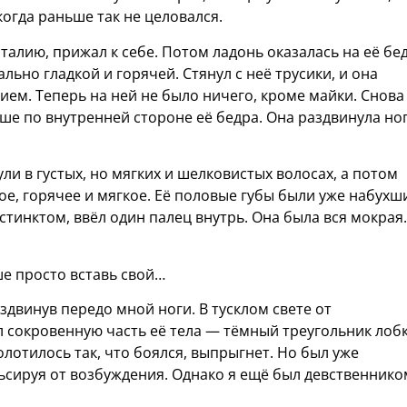
огда раньше так не целовался.
 талию, прижал к себе. Потом ладонь оказалась на её бе
льно гладкой и горячей. Стянул с неё трусики, и она
ием. Теперь на ней не было ничего, кроме майки. Снова
ыше по внутренней стороне её бедра. Она раздвинула ног
ли в густых, но мягких и шелковистых волосах, а потом
ое, горячее и мягкое. Её половые губы были уже набух
стинктом, ввёл один палец внутрь. Она была вся мокрая.
е просто вставь свой…
здвинув передо мной ноги. В тусклом свете от
 сокровенную часть её тела — тёмный треугольник лобк
лотилось так, что боялся, выпрыгнет. Но был уже
льсируя от возбуждения. Однако я ещё был девственнико