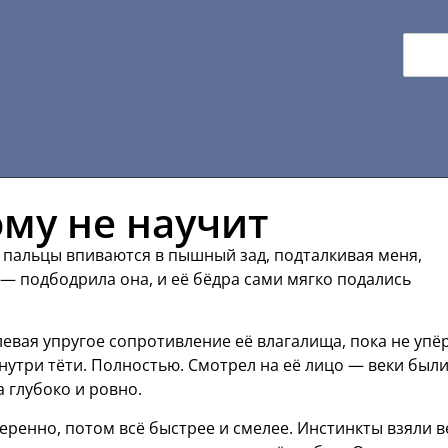
ому не научит
 пальцы впиваются в пышный зад, подталкивая меня,
 — подбодрила она, и её бёдра сами мягко подались
евая упругое сопротивление её влагалища, пока не упё
внутри тёти. Полностью. Смотрел на её лицо — веки был
 глубоко и ровно.
веренно, потом всё быстрее и смелее. Инстинкты взяли в