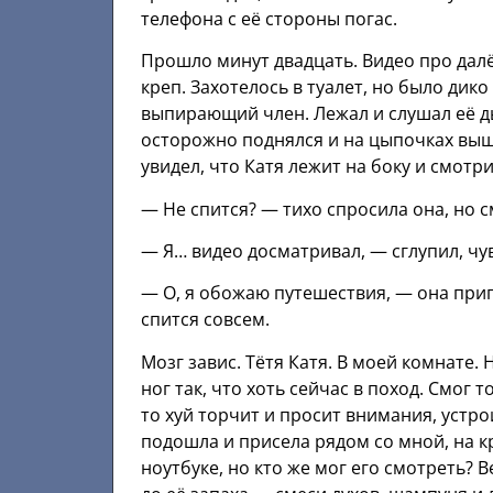
телефона с её стороны погас.
Прошло минут двадцать. Видео про далё
креп. Захотелось в туалет, но было дико
выпирающий член. Лежал и слушал её ды
осторожно поднялся и на цыпочках выш
увидел, что Катя лежит на боку и смотр
— Не спится? — тихо спросила она, но с
— Я… видео досматривал, — сглупил, чув
— О, я обожаю путешествия, — она прип
спится совсем.
Мозг завис. Тётя Катя. В моей комнате.
ног так, что хоть сейчас в поход. Смог 
то хуй торчит и просит внимания, устр
подошла и присела рядом со мной, на кра
ноутбуке, но кто же мог его смотреть? В