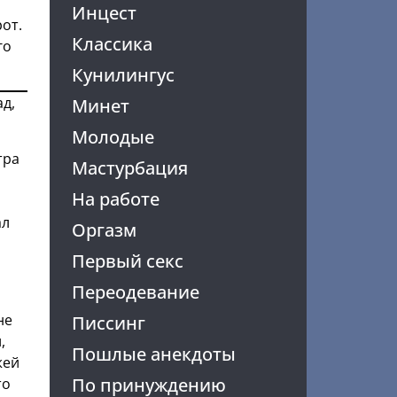
Инцест
рот.
Классика
го
Кунилингус
ад,
Минет
Молодые
тра
Мастурбация
На работе
ал
Оргазм
Первый секс
Переодевание
не
Писсинг
,
Пошлые анекдоты
жей
По принуждению
то