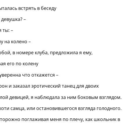
ыталась встрять в беседу
 девушка? –
 ты: –
му на колено –
обой, в номере клуба, предложила я ему,
ая его по колену
 уверенна что откажется –
рон и заказал эротический танец для двоих
лой девицей, я наблюдала за ним боковым взглядом.
оти самца, или остановившегося взгляда голодного.
торожно поглаживая меня по плечу, как школьник в