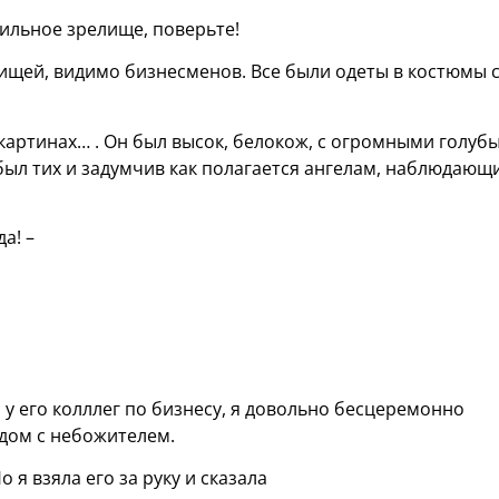
 сильное зрелище, поверьте!
рищей, видимо бизнесменов. Все были одеты в костюмы 
а картинах… . Он был высок, белокож, с огромными голуб
был тих и задумчив как полагается ангелам, наблюдающ
а! –
у его колллег по бизнесу, я довольно беcцеремонно
ядом с небожителем.
 я взяла его за руку и сказала