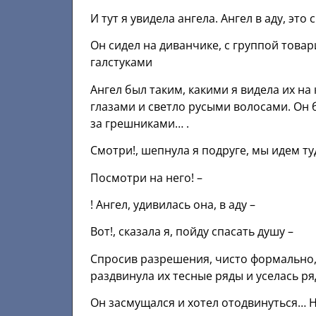
И тут я увидела ангела. Ангел в аду, это
Он сидел на диванчике, с группой това
галстуками
Ангел был таким, какими я видела их н
глазами и светло русыми волосами. Он 
за грешниками… .
Cмотри!, шепнула я подруге, мы идем туд
Посмотри на него! –
! Aнгел, удивилась она, в аду –
Bот!, сказала я, пойду спасать душу –
Спросив разрешения, чисто формально, 
раздвинула их тесные ряды и уселась р
Он засмущался и хотел отодвинуться… Но