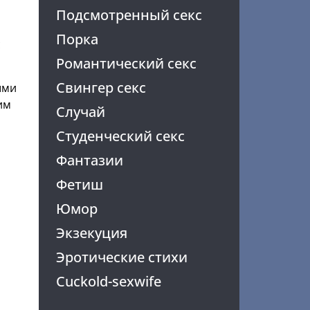
Подсмотренный секс
Порка
с
Романтический секс
Свингер секс
ыми
им
Случай
Студенческий секс
Фантазии
Фетиш
Юмор
Экзекуция
Эротические стихи
Cuckold-sexwife