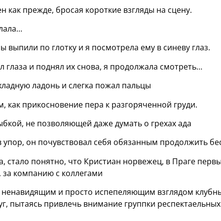
ен как прежде, бросая короткие взгляды на сцену.
елала…
ы выпили по глотку и я посмотрела ему в синеву глаз.
л глаза и поднял их снова, я продолжала смотреть…
охладную ладонь и слегка пожал пальцы
, как прикосновение пера к разгоряченной груди.
бкой, не позволяющей даже думать о грехах ада
 в упор, он почувствовал себя обязанным продолжить бе
а, стало понятно, что Кристиан норвежец, в Праге перв
, за компанию с коллегами
д ненавидящим и просто испепеляющим взглядом клубн
руг, пытаясь привлечь внимание группки респектаельных