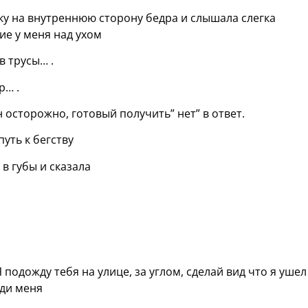
ку на внутреннюю сторону бедра и слышала слегка
ие у меня над ухом
в трусы… .
р… .
н осторожно, готовый получить” нет” в ответ.
путь к бегству
в губы и сказала
Я подожду тебя на улице, за углом, сделай вид что я ушел
йди меня