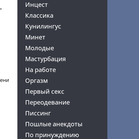
Инцест
”
Классика
Кунилингус
Минет
Молодые
Мастурбация
На работе
Оргазм
лени
Первый секс
Переодевание
Писсинг
Пошлые анекдоты
По принуждению