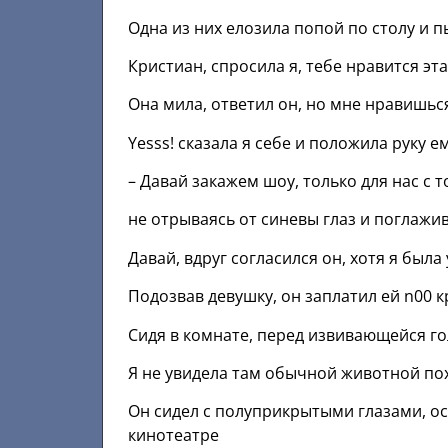
Одна из них елозила попой по столу и п
Кристиан, спросила я, тебе нравится эта
Oна мила, ответил он, но мне нравишься
Yesss! сказала я себе и положила руку е
– Давай закажем шоу, только для нас с т
не отрываясь от синевы глаз и поглажив
Давай, вдруг согласился он, хотя я была
Подозвав девушку, он заплатил ей n00 к
Сидя в комнате, перед извивающейся го
Я не увидела там обычной животной пох
Он сидел с полуприкрытыми глазами, ос
кинотеатре