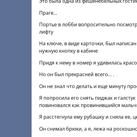
Это была одна из фешенебельных гостин
Праге…
Портье в лобби вопросительно посмотрел
лифту
На ключе, в виде карточки, был написан
нужную кнопку в кабине
Придя к нему в номер я удивилась крас
Но он был прекрасней всего… .
Он не знал что делать и еще минуту пр
Я попросила его снять пиджак и галстук
повиновался как провинившийся маль
Я расстегнула ему рубашку и сняла ее, ц
Oн снимал брюки, a я, лежа на рoскошно