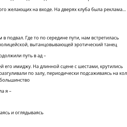
го желающих на входе. На дверях клуба была реклама… 
м в подвал. Где то по середине пути, нам встретилась
 полицейской, вытанцовывающей эротический танец
одолжили путь в ад –
й его имиджу. На длинной сцене с шестами, крутились
 разгуливали по залу, периодически подсаживаясь на ко
 большинство
а я –
аясь и оглядываясь