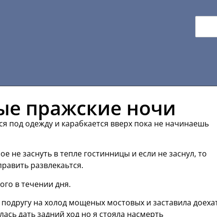
ые пражские ночи
ся под одежду и карабкается вверх пока не начинаешь
ое не заснуть в тепле гостинницы и если не заснул, то
равить развлекаьтся.
ого в течении дня.
и подругу на холод мощеных мостовых и заставила доеха
алась дать задний ход но я стояла насмерть