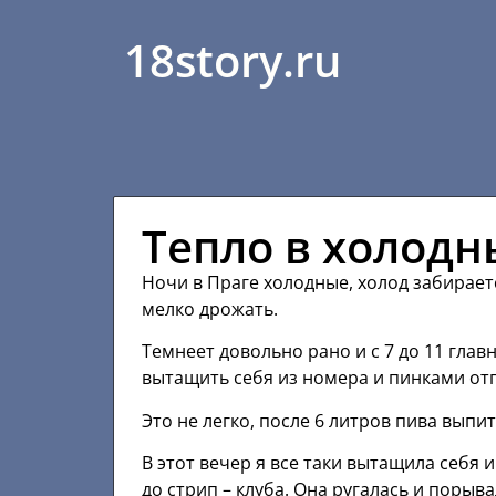
18story.ru
Тепло в холодн
Ночи в Праге холодные, холод забирает
мелко дрожать.
Темнеет довольно рано и с 7 до 11 главн
вытащить себя из номера и пинками отп
Это не легко, после 6 литров пива выпит
В этот вечер я все таки вытащила себя 
до стрип – клуба. Она ругалась и порыв