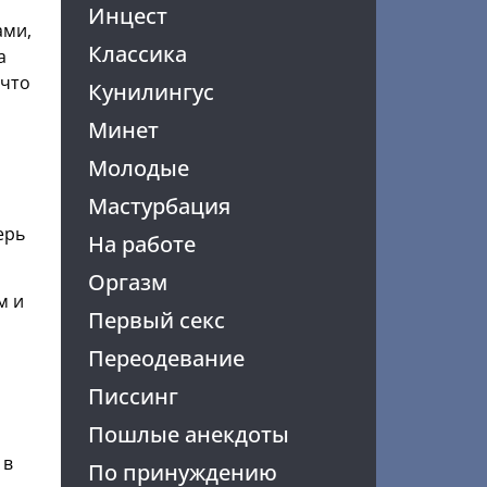
Инцест
ами,
Классика
а
 что
Кунилингус
Минет
Молодые
Мастурбация
ерь
На работе
Оргазм
м и
Первый секс
Переодевание
Писсинг
Пошлые анекдоты
 в
По принуждению