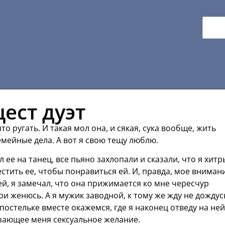
ест дуэт
о ругать. И такая мол она, и сякая, сука вообще, жить
емейные дела. А вот я свою тещу люблю.
 ее на танец, все пьяно захлопали и сказали, что я хит
лестить ее, чтобы понравиться ей. И, правда, мое вниман
ей, я замечал, что она прижимается ко мне чересчур
ери женюсь. А я мужик заводной, к тому же жду не дождус
постельке вместе окажемся, где я наконец отведу на ней
ерзающее меня сексуальное желание.