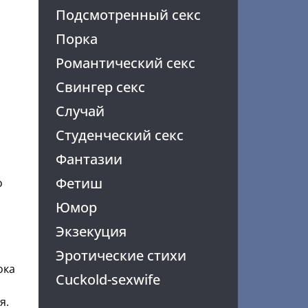
Подсмотренный секс
Порка
Романтический секс
Свингер секс
Случай
Студенческий секс
Фантазии
Фетиш
о
Юмор
Экзекуция
Эротические стихи
ока
Cuckold-sexwife
я.