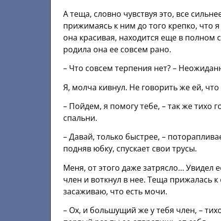
А теща, словно чувствуя это, все силь
прижимаясь к ним до того крепко, что я
она красивая, находится еще в полном с
родила она ее совсем рано.
– Что совсем терпения нет? – Неожидан
Я, молча кивнул. Не говорить же ей, что
– Пойдем, я помогу тебе, – так же тихо
спальни.
– Давай, только быстрее, – потораплива
подняв юбку, спускает свои трусы.
Меня, от этого даже затрясло… Увидел 
член и воткнул в нее. Теща прижалась к
засаживаю, что есть мочи.
– Ох, и большущий же у тебя член, – тих