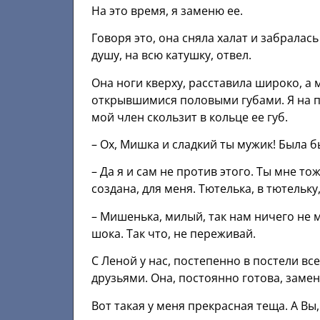
На это время, я заменю ее.
Говоря это, она сняла халат и забралась
душу, на всю катушку, отвел.
Она ноги кверху, расставила широко, а
открывшимися половыми губами. Я на по
мой член скользит в кольце ее губ.
– Ох, Мишка и сладкий ты мужик! Была б
– Да я и сам не против этого. Ты мне т
создана, для меня. Тютелька, в тютельку
– Мишенька, милый, так нам ничего не 
шока. Так что, не переживай.
С Леной у нас, постепенно в постели в
друзьями. Она, постоянно готова, замен
Вот такая у меня прекрасная теща. А Вы,