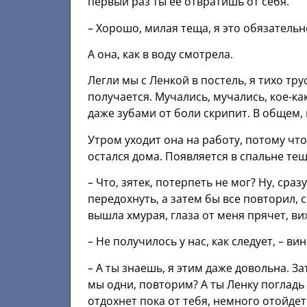
первый раз ты ее отвратишь от себя.
– Хорошо, милая теща, я это обязательн
А она, как в воду смотрела.
Легли мы с Ленкой в постель, я тихо тру
получается. Мучались, мучались, кое-как
даже зубами от боли скрипит. В общем, 
Утром уходит она на работу, потому что
остался дома. Появляется в спальне тещ
– Что, зятек, потерпеть не мог? Ну, сра
передохнуть, а затем бы все повторил, 
вышла хмурая, глаза от меня прячет, в
– Не получилось у нас, как следует, – ви
– А ты знаешь, я этим даже довольна. З
мы одни, повторим? А ты Ленку погладь 
отдохнет пока от тебя, немного отойдет