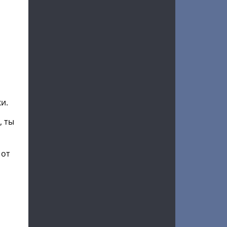
и.
, ты
 от