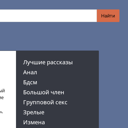
Найти
Лучшие рассказы
Анал
Бдсм
рый
Большой член
ие
Групповой секс
ь,
Зрелые
Измена