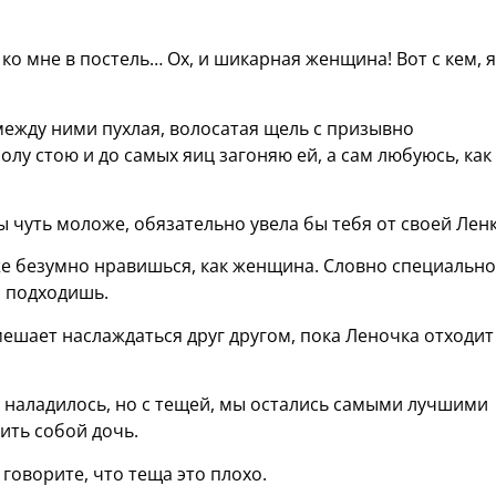
 ко мне в постель… Ох, и шикарная женщина! Вот с кем, я
 между ними пухлая, волосатая щель с призывно
лу стою и до самых яиц загоняю ей, а сам любуюсь, как
ы чуть моложе, обязательно увела бы тебя от своей Ленк
оже безумно нравишься, как женщина. Словно специально
, подходишь.
мешает наслаждаться друг другом, пока Леночка отходит
се наладилось, но с тещей, мы остались самыми лучшими
ить собой дочь.
 говорите, что теща это плохо.