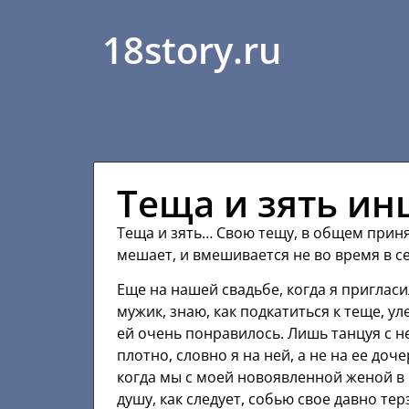
18story.ru
Теща и зять инц
Теща и зять… Свою тещу, в общем принят
мешает, и вмешивается не во время в с
Еще на нашей свадьбе, когда я пригласил
мужик, знаю, как подкатиться к теще, у
ей очень понравилось. Лишь танцуя с н
плотно, словно я на ней, а не на ее доч
когда мы с моей новоявленной женой в 
душу, как следует, собью свое давно т