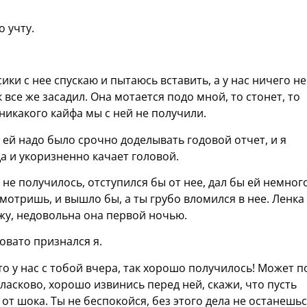
о учту.
сики с нее спускаю и пытаюсь вставить, а у нас ничего не
 все же засадил. Она мотается подо мной, то стонет, то
никакого кайфа мы с ней не получили.
 ей надо было срочно доделывать годовой отчет, и я
а и укоризненно качает головой.
зу не получилось, отступился бы от нее, дал бы ей немног
смотришь, и вышло бы, а ты грубо вломился в нее. Ленка
ижу, недовольна она первой ночью.
новато признался я.
ато у нас с тобой вчера, так хорошо получилось! Может п
ласково, хорошо извинись перед ней, скажи, что пусть
 от шока. Ты не беспокойся, без этого дела не останешьс