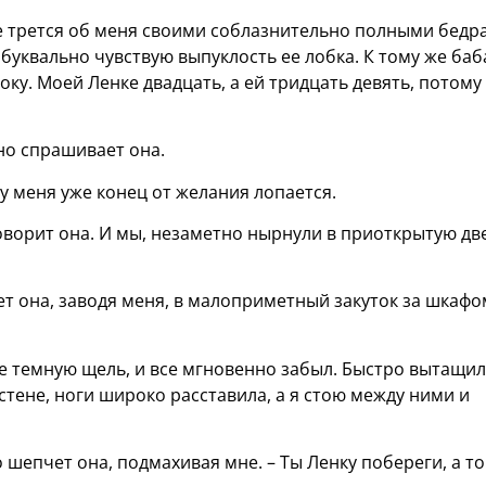
нее трется об меня своими соблазнительно полными бедр
 буквально чувствую выпуклость ее лобка. К тому же баб
оку. Моей Ленке двадцать, а ей тридцать девять, потому
но спрашивает она.
 у меня уже конец от желания лопается.
 говорит она. И мы, незаметно нырнули в приоткрытую дв
ет она, заводя меня, в малоприметный закуток за шкафо
ее темную щель, и все мгновенно забыл. Быстро вытащил
 стене, ноги широко расставила, а я стою между ними и
о шепчет она, подмахивая мне. – Ты Ленку побереги, а то