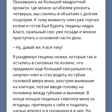
Оказавшись на большой квадратной
кровати, где можно штабелем уложить
четверых, мы слились в объятиях с долгим
поцелуем. К тому моменту член уже торчал
колом и готов был бурить тещины недра.
Благо, оральный секс уже позади и можно
приступать к основной части дела.
– Ну, давай же, я вся теку!
Я раздвинул тещины ножки, которые так и
остались в сапожках по колено, что
придавало еще большей сексуальности,
залупил член и стал водить по губам
головкой вверх-вниз, заостряя внимание
на клиторе, потом вводя головку на
половину между губками и вынимая. В
конце концов тещенька схватила меня за
ягодицы, притянула к себе и подалась
щелью вперед и я провалился в нее. На