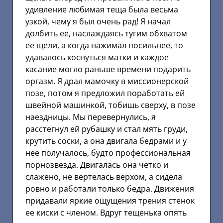
удивление любимая теща была весьма
узкой, чему я был очень рад! Я начал
долбить ее, наслаждаясь тугим обхватом
ее щели, а когда нажимал посильнее, то
удавалось коснуться матки и каждое
касание могло раньше времени подарить
оргазм. Я драл мамочку в миссионерской
позе, потом я предложил поработать ей
швейной машинкой, тобишь сверху, в позе
наездницы. Мы перевернулись, я
расстегнул ей рубашку и стал мять груди,
крутить соски, а она двигала бедрами и у
нее получалось, будто профессиональная
порнозвезда. Двигалась она четко и
слажено, не вертелась верхом, а сидела
ровно и работали только бедра. Движения
придавали яркие ощущения трения стенок
ее киски с членом. Вдруг тещенька опять