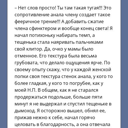
– Нет слов просто! Ты там такая тугая!!! Это
сопротивление анала члену создает такое
фееричное трение!!! А добавить сжатие
члена сфинктером и вообще конец света! Я
начал потихоньку набирать темп, а
тещенька стала наяривать пальчиками
свой клитор. Да, очко у мамы было
отменное. Его текстура была весьма
грубовата, что делало ощущения ярче. По
своему опыту скажу, что у каждой женской
попки своя текстура стенок анала, у кого то
более гладкая, у кого то погрубее, как у
моей Н.П. В общем, как я не старался
продержаться подольше, больше пяти
минут я не выдержал и спустил тещеньке в
дымоход. Я осторожно вышел, обнял ее,
прижав нежно к себе, начал горячо
целовать в благодарность, а она отвечала