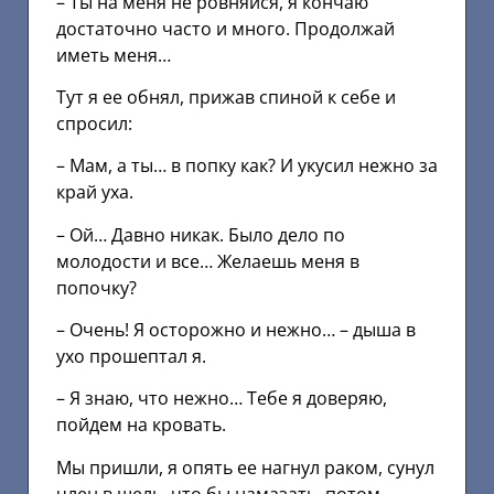
– Ты на меня не ровняйся, я кончаю
достаточно часто и много. Продолжай
иметь меня…
Тут я ее обнял, прижав спиной к себе и
спросил:
– Мам, а ты… в попку как? И укусил нежно за
край уха.
– Ой… Давно никак. Было дело по
молодости и все… Желаешь меня в
попочку?
– Очень! Я осторожно и нежно… – дыша в
ухо прошептал я.
– Я знаю, что нежно… Тебе я доверяю,
пойдем на кровать.
Мы пришли, я опять ее нагнул раком, сунул
член в щель, что бы намазать, потом