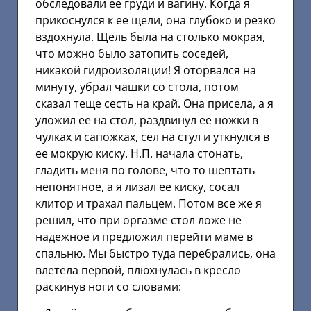
обследовали ее груди и вагину. Когда я
прикоснулся к ее щели, она глубоко и резко
вздохнула. Щель была на столько мокрая,
что можно было затопить соседей,
никакой гидроизоляции! Я оторвался на
минуту, убрал чашки со стола, потом
сказал теще сесть на край. Она присела, а я
уложил ее на стол, раздвинул ее ножки в
чулках и сапожках, сел на стул и уткнулся в
ее мокрую киску. Н.П. начала стонать,
гладить меня по голове, что то шептать
непонятное, а я лизал ее киску, сосал
клитор и трахал пальцем. Потом все же я
решил, что при оргазме стол ложе не
надежное и предложил перейти маме в
спальню. Мы быстро туда перебрались, она
влетела первой, плюхнулась в кресло
раскинув ноги со словами: