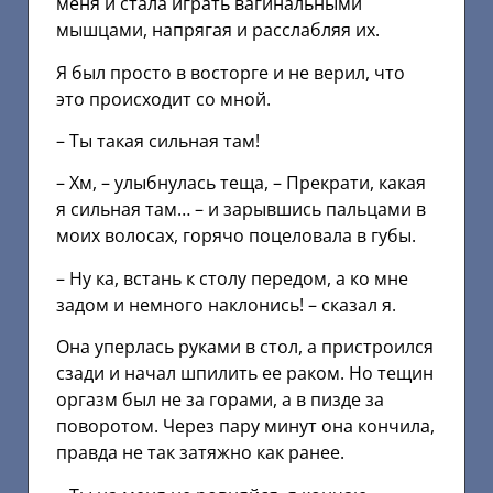
меня и стала играть вагинальными
мышцами, напрягая и расслабляя их.
Я был просто в восторге и не верил, что
это происходит со мной.
– Ты такая сильная там!
– Хм, – улыбнулась теща, – Прекрати, какая
я сильная там… – и зарывшись пальцами в
моих волосах, горячо поцеловала в губы.
– Ну ка, встань к столу передом, а ко мне
задом и немного наклонись! – сказал я.
Она уперлась руками в стол, а пристроился
сзади и начал шпилить ее раком. Но тещин
оргазм был не за горами, а в пизде за
поворотом. Через пару минут она кончила,
правда не так затяжно как ранее.