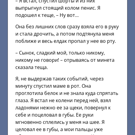
– Я встал, спустил шорты и из них
выпрыгнул стоящий колом пенис. Я
подошел к теще, – Ну вот…
Она без лишних слов сразу взяла его в руку
и стала дрочить, а потом подтянула меня
поближе и весь елдак пропал у нее во рту.
– Сынок, сладкий мой, только никому,
никому не говори! – отрываясь от минета
сказала теща.
Я, не выдержав таких событий, через
минуту спустил маме в рот. Она
проглотила белок и не знала куда спрятать
глаза. Я встал не колени перед ней, взял
ладонями нежно ее за щеки, повернул к
себе и поцеловал в губы. Ее руки
мгновенно сплелись у меня на шее. Я
целовал ее в губы, а мои пальцы уже