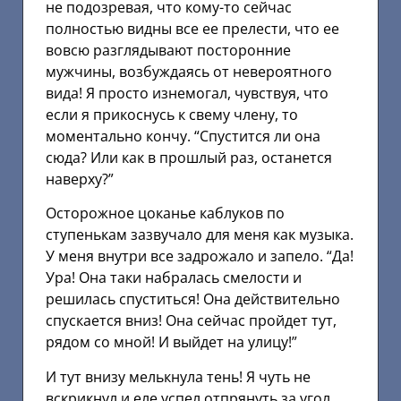
не подозревая, что кому-то сейчас
полностью видны все ее прелести, что ее
вовсю разглядывают посторонние
мужчины, возбуждаясь от невероятного
вида! Я просто изнемогал, чувствуя, что
если я прикоснусь к свему члену, то
моментально кончу. “Спустится ли она
сюда? Или как в прошлый раз, останется
наверху?”
Осторожное цоканье каблуков по
ступенькам зазвучало для меня как музыка.
У меня внутри все задрожало и запело. “Да!
Ура! Она таки набралась смелости и
решилась спуститься! Она действительно
спускается вниз! Она сейчас пройдет тут,
рядом со мной! И выйдет на улицу!”
И тут внизу мелькнула тень! Я чуть не
вскрикнул и еле успел отпрянуть за угол.