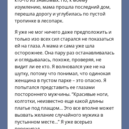
кто-то из знакомых. Но, к моему
изумлению, мама прошла последний дом,
перешла дорогу и углубилась по пустой
тропинке в лесопарк.
Я уже не мог ничего даже предположить и
только изо всех сил старался не показаться
ей на глаза. А мама и сама уже шла
осторожнее. Она пару раз останавливалась
и оглядывалась, похоже, проверяя, не
видит ли ее кто. Я волновался уже не на
шутку, потому что понимал, что одинокая
женщина в пустом парке – это опасно. Я
попытался представить ее глазами
постороннего мужчины. “Красивые ноги,
колготки, неизвестно еще какой длины
платье под плащом… Это все вполне может
вызвать желание случайного мужика в
пустынном месте…” Я уже всерьез
переживал.