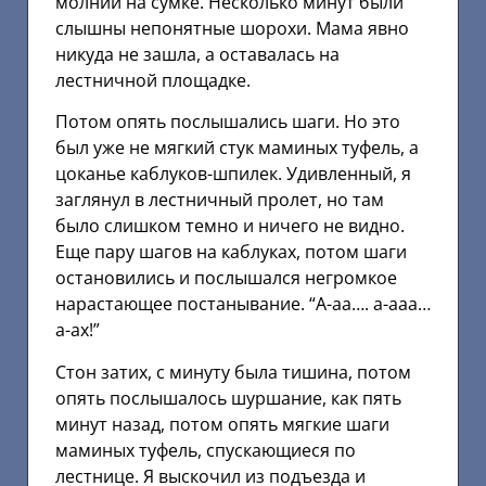
молнии на сумке. Несколько минут были
слышны непонятные шорохи. Мама явно
никуда не зашла, а оставалась на
лестничной площадке.
Потом опять послышались шаги. Но это
был уже не мягкий стук маминых туфель, а
цоканье каблуков-шпилек. Удивленный, я
заглянул в лестничный пролет, но там
было слишком темно и ничего не видно.
Еще пару шагов на каблуках, потом шаги
остановились и послышался негромкое
нарастающее постанывание. “А-аа…. а-ааа…
а-ах!”
Стон затих, с минуту была тишина, потом
опять послышалось шуршание, как пять
минут назад, потом опять мягкие шаги
маминых туфель, спускающиеся по
лестнице. Я выскочил из подъезда и