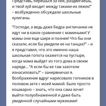
Представь, берешься за них, раздвигаешь,
и твой хуй входит между такиии-их ляжек!”
– возбужденно обсуждали школьные
хулиганы.
“Господи, а ведь даже бедра англичанки не
идут ни в какое сравнение с мамиными! У
мамы они еще шире и полнее! Что бы они
сказали, если бы увидели ее на танцах?” – и
я представил, что это именно наша
школьная гопота окажется на пустыре,
когда мама выйдет из того дома в своем
наряде… “А если бы ее там захотели
изнасиловать?” – занервничал я.
Воображение вдруг нарисовало гопников в
половом акте с моей мамой. Было просто
кошмарно – знать, что она сама хочет
выйти полуобнаженной и даже быть
увиденной случайными мужиками!