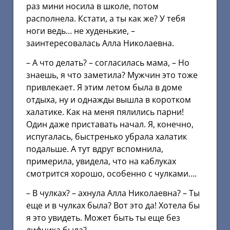
раз мини носила в школе, потом
располнела. Кстати, а ты как же? У тебя
ноги ведь… не худенькие, –
заинтересовалась Алла Николаевна.
– А что делать? – согласилась мама, – Но
знаешь, я что заметила? Мужчин это тоже
привлекает. Я этим летом была в доме
отдыха, ну и однажды вышла в коротком
халатике. Как на меня пялились парни!
Один даже приставать начал. Я, конечно,
испугалась, быстренько убрала халатик
подальше. А тут вдруг вспомнила,
примерила, увидела, что на каблуках
смотрится хорошо, особенно с чулками….
– В чулках? – ахнула Алла Николаевна? – Ты
еще и в чулках была? Вот это да! Хотела бы
я это увидеть. Может быть ты еще без