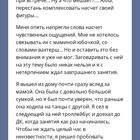
при встрече… Ну а что мешает?…. Алла,
перестань комплексовать насчет своей
фигуры….
Меня опять напрягли слова насчет
чувственных ощущений. Мне не хотелось
связывать их с маминой юбочкой, со
словами вахтерш… Но и оставить это без
внимания я уже не мог. Заговаривать с ней
на эту тему было никак нельзя и я с
нетерпением ждал завтрашнего занятия.
Я вышел из дому почти сразу вслед за
мамой. Она была с довольно большой
сумкой, но я был почти уверен, что раньше
она ходила на танцы с другой. Я сел в
следующий за ней троллейбус и доехал до
ДК, когда занятия как раз начинались.
Чтобы не ждать целый час в
неизвестности, я решил пробовать