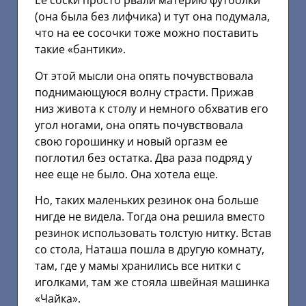
Ее соски просто рвали материю футболки
(она была без лифчика) и тут она подумала,
что на ее сосочки тоже можно поставить
такие «бантики».
От этой мысли она опять почувствовала
поднимающуюся волну страсти. Прижав
низ живота к столу и немного обхватив его
угол ногами, она опять почувствовала
свою горошинку и новый оргазм ее
поглотил без остатка. Два раза подряд у
нее еще не было. Она хотела еще.
Но, таких маленьких резинок она больше
нигде не видела. Тогда она решила вместо
резинок использовать толстую нитку. Встав
со стола, Наташа пошла в другую комнату,
там, где у мамы хранились все нитки с
иголками, там же стояла швейная машинка
«Чайка».