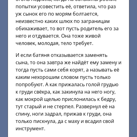
попытки усовестить её, ответила, что раз
уж сынок его по морям болтается,
неизвестно каких шлюх по заграницам
обихаживает, то вот пусть родитель его за
него и отдувается. Она тоже живой
человек, молодая, тело требует.
И если батяня отказывается заменять
сына, то она завтра же найдёт ему замену и
тогда пусть сами себя корят, а называть её
каким нехорошим словом пусть только
попробуют. А как прижалась голой грудью
к груди свёкра, как закинула на него ногу,
как мокрой щелью прислонилась к бедру,
тут старый и не стерпел. Развернул её на
спину, ноги задрал, прижав к груди, она
только пискнула, да с маху и всадил свой
инструмент.