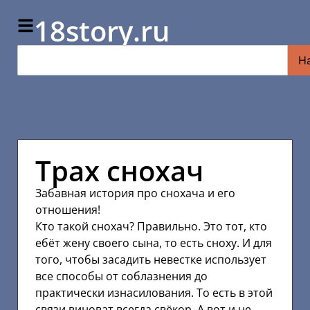
18story.ru
Н
Трах снохач
Забавная история про снохача и его
отношения!
Кто такой снохач? Правильно. Это тот, кто
ебёт жену своего сына, то есть сноху. И для
того, чтобы засадить невестке использует
все способы от соблазнения до
практически изнасилования. То есть в этой
связи виноват всегда свёкор. А вот и не