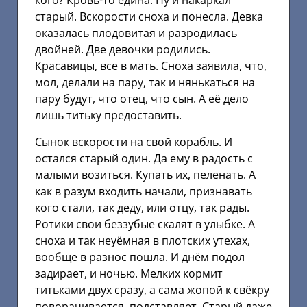
кого? Кровь-то едина. Ну и накаркал
старый. Вскорости сноха и понесла. Девка
оказалась плодовитая и разродилась
двойней. Две девочки родились.
Красавицы, все в мать. Сноха заявила, что,
мол, делали на пару, так и нянькаться на
пару будут, что отец, что сын. А её дело
лишь титьку предоставить.
Сынок вскорости на свой корабль. И
остался старый один. Да ему в радость с
малыми возиться. Купать их, пеленать. А
как в разум входить начали, признавать
кого стали, так деду, или отцу, так рады.
Ротики свои беззубые скалят в улыбке. А
сноха и так неуёмная в плотских утехах,
вообще в разнос пошла. И днём подол
задирает, и ночью. Мелких кормит
титьками двух сразу, а сама жопой к свёкру
поворачивается, подставляет. Старый даже