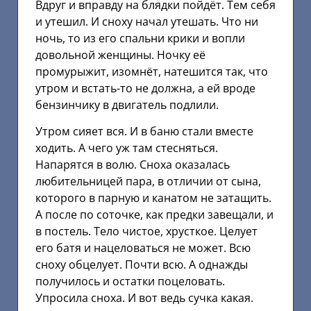
Вдруг и вправду на блядки пойдёт. Тем себя
и утешил. И сноху начал утешать. Что ни
ночь, то из его спальни крики и вопли
довольной женщины. Ночку её
промурыжит, изомнёт, натешится так, что
утром и встать-то не должна, а ей вроде
бензинчику в двигатель подлили.
Утром сияет вся. И в баню стали вместе
ходить. А чего уж там стесняться.
Напарятся в волю. Сноха оказалась
любительницей пара, в отличии от сына,
которого в парную и канатом не затащить.
А после по соточке, как предки завещали, и
в постель. Тело чистое, хрусткое. Целует
его батя и нацеловаться не может. Всю
сноху обцелует. Почти всю. А однажды
получилось и остатки поцеловать.
Упросила сноха. И вот ведь сучка какая.