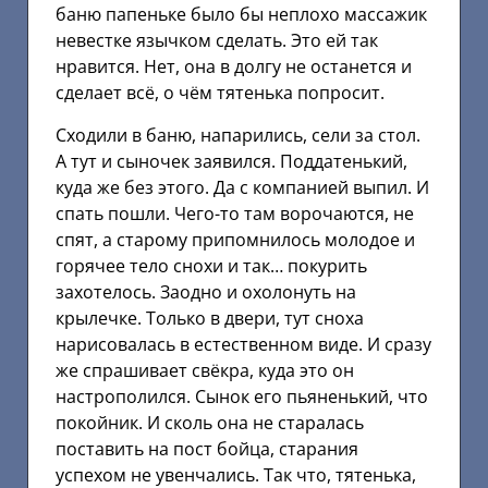
баню папеньке было бы неплохо массажик
невестке язычком сделать. Это ей так
нравится. Нет, она в долгу не останется и
сделает всё, о чём тятенька попросит.
Сходили в баню, напарились, сели за стол.
А тут и сыночек заявился. Поддатенький,
куда же без этого. Да с компанией выпил. И
спать пошли. Чего-то там ворочаются, не
спят, а старому припомнилось молодое и
горячее тело снохи и так… покурить
захотелось. Заодно и охолонуть на
крылечке. Только в двери, тут сноха
нарисовалась в естественном виде. И сразу
же спрашивает свёкра, куда это он
настрополился. Сынок его пьяненький, что
покойник. И сколь она не старалась
поставить на пост бойца, старания
успехом не увенчались. Так что, тятенька,