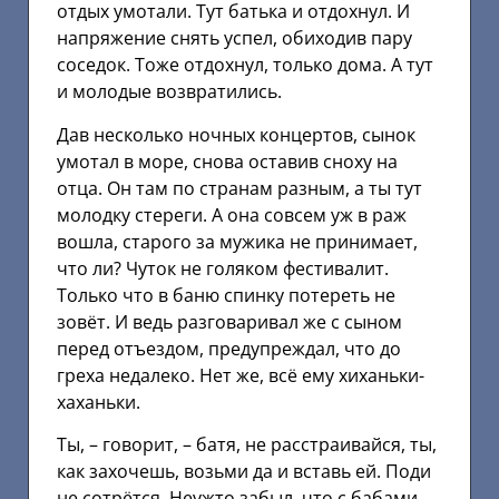
отдых умотали. Тут батька и отдохнул. И
напряжение снять успел, обиходив пару
соседок. Тоже отдохнул, только дома. А тут
и молодые возвратились.
Дав несколько ночных концертов, сынок
умотал в море, снова оставив сноху на
отца. Он там по странам разным, а ты тут
молодку стереги. А она совсем уж в раж
вошла, старого за мужика не принимает,
что ли? Чуток не голяком фестивалит.
Только что в баню спинку потереть не
зовёт. И ведь разговаривал же с сыном
перед отъездом, предупреждал, что до
греха недалеко. Нет же, всё ему хиханьки-
хаханьки.
Ты, – говорит, – батя, не расстраивайся, ты,
как захочешь, возьми да и вставь ей. Поди
не сотрётся. Неужто забыл, что с бабами