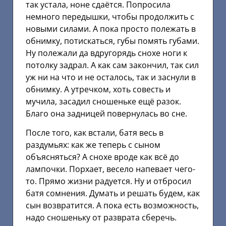
так устала, ноне сдаётся. Попросила
немного передышки, чтобы продолжить с
новыми силами. А пока просто полежать в
обнимку, потискаться, губы помять губами.
Ну полежали да вдругорядь снохе ноги к
потолку задрал. А как сам закончил, так сил
уж ни на что и не осталось, так и заснули в
обнимку. А утречком, хоть совесть и
мучила, засадил сношеньке ещё разок.
Благо она задницей повернулась во сне.
После того, как встали, батя весь в
раздумьях: как же теперь с сыном
объясняться? А снохе вроде как всё до
лампочки. Порхает, весело напевает чего-
то. Прямо жизни радуется. Ну и отбросил
батя сомнения. Думать и решать будем, как
сын возвратится. А пока есть возможность,
надо сношеньку от разврата сберечь.