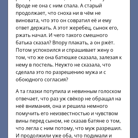
Вроде не она с ним спала. А старый
продолжает, что сноха ни в чём не
виновата, что это он совратил её и ему
ответ держать. А этот жеребец, сынок его,
ржать начал. И чего такого смешного
батька сказал? Впору плакать, а он ржёт.
Потом успокоился и спрашивает жену о
том, что же она батюшке сказала, залезая к
нему в постель. Неужто не сказала, что
сделала это по разрешению мужа и с
обоюдного согласия?
А та глазки потупила и невинным голоском
отвечает, что раз уж свёкор не обращал на
неё внимания, она и решила немного
помучить его неизвестностью и чувством
вины перед сыном, не сказав батяне о том,
что легла с ним потому, что муж разрешил.
И продолжили уже оба, что подумали и