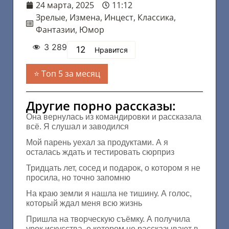
24 марта, 2025
11:12
Зрелые
,
Измена
,
Инцест
,
Классика
,
Фантазии
,
Юмор
3 289
12
Нравится
Топ 5 за месяц
Другие порно рассказы:
Она вернулась из командировки и рассказала
всё. Я слушал и заводился
Мой парень уехал за продуктами. А я
осталась ждать и тестировать сюрприз
Тридцать лет, сосед и подарок, о котором я не
просила, но точно запомню
На краю земли я нашла не тишину. А голос,
который ждал меня всю жизнь
Пришла на творческую съёмку. А получила
урок искусства, о котором не рассказывают в