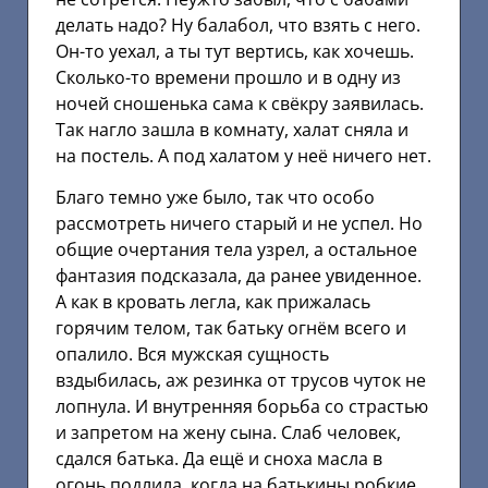
делать надо? Ну балабол, что взять с него.
Он-то уехал, а ты тут вертись, как хочешь.
Сколько-то времени прошло и в одну из
ночей сношенька сама к свёкру заявилась.
Так нагло зашла в комнату, халат сняла и
на постель. А под халатом у неё ничего нет.
Благо темно уже было, так что особо
рассмотреть ничего старый и не успел. Но
общие очертания тела узрел, а остальное
фантазия подсказала, да ранее увиденное.
А как в кровать легла, как прижалась
горячим телом, так батьку огнём всего и
опалило. Вся мужская сущность
вздыбилась, аж резинка от трусов чуток не
лопнула. И внутренняя борьба со страстью
и запретом на жену сына. Слаб человек,
сдался батька. Да ещё и сноха масла в
огонь подлила, когда на батькины робкие