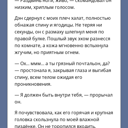
— Раздвинь ноги, живо, — скомандовал он
низким, хриплым голосом.
Дэн сдернул с моих плеч халат, полностью
обнажая спину и ягодицы. Не теряя ни
секунды, он с размаху шлепнул меня по
правой булке. Пошлый звук эхом разнесся
по комнате, а кожа мгновенно вспыхнула
жгучим, но приятным огнем.
— Ох… ммм… а ты грязный почтальон, да?
— простонала я, закрывая глаза и выгибая
спину, всем телом ожидая его
проникновения.
— Я должен быть внутри тебя, — прорычал
он.
Я почувствовала, как его горячая и крупная
головка скользнула по моей влажной
пиздёнке. Он не торопился входить,