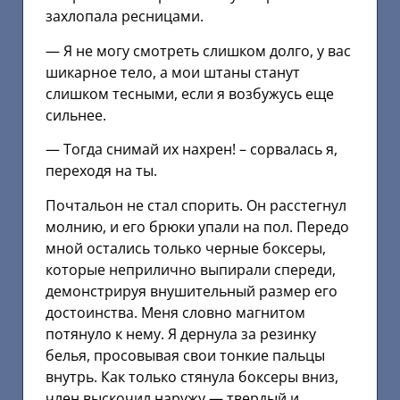
захлопала ресницами.
— Я не могу смотреть слишком долго, у вас
шикарное тело, а мои штаны станут
слишком тесными, если я возбужусь еще
сильнее.
— Тогда снимай их нахрен! – сорвалась я,
переходя на ты.
Почтальон не стал спорить. Он расстегнул
молнию, и его брюки упали на пол. Передо
мной остались только черные боксеры,
которые неприлично выпирали спереди,
демонстрируя внушительный размер его
достоинства. Меня словно магнитом
потянуло к нему. Я дернула за резинку
белья, просовывая свои тонкие пальцы
внутрь. Как только стянула боксеры вниз,
член выскочил наружу — твердый и