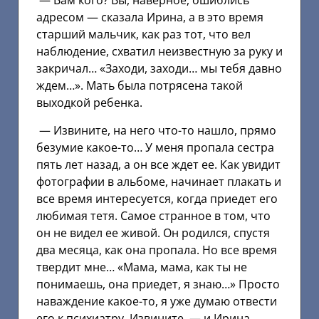
— Вам кого? Вы, наверное, ошиблись
адресом — сказала Ирина, а в это время
старший мальчик, как раз тот, что вел
наблюдение, схватил неизвестную за руку и
закричал… «Заходи, заходи… мы тебя давно
ждем…». Мать была потрясена такой
выходкой ребенка.
— Извините, на него что-то нашло, прямо
безумие какое-то… У меня пропала сестра
пять лет назад, а он все ждет ее. Как увидит
фотографии в альбоме, начинает плакать и
все время интересуется, когда приедет его
любимая тетя. Самое странное в том, что
он не видел ее живой. Он родился, спустя
два месяца, как она пропала. Но все время
твердит мне… «Мама, мама, как ты не
понимаешь, она приедет, я знаю…» Просто
наваждение какое-то, я уже думаю отвести
его к психиатру. Извините, — и Ирина