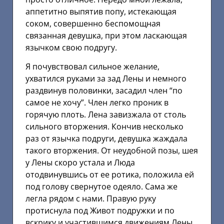
аппетитно выпятив попу, истекающая
соком, совершенно беспомощная
связанная девушка, при этом ласкающая
язычком свою подругу.
Я почувствовал сильное желание,
ухватился руками за зад Лены и немного
раздвинув половинки, засадил член “по
самое не хочу”. Член легко проник в
горячую плоть. Лена завизжала от столь
сильного вторжения. Кончив несколько
раз от язычка подруги, девушка жаждала
такого вторжения. От неудобной позы, шея
у Лены скоро устала и Люда
отодвинувшись от ее ротика, положила ей
под голову свернутое одеяло. Сама же
легла рядом с нами. Правую руку
протиснула под Живот подружки и по
вскрику и участившимся движениям Лены,