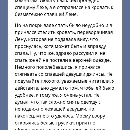
комнатам. Люда ушла к беспробудно
спящему Лехе, а я отправился на кровать к
безмятежно спавшей Лене.
Но на покрывале спать было неудобно и я
принялся стелить кровать, переворачивая
Лену, которая не подавала виду, что
проснулась, хотя может быть и вправду
спала. Ну, что же, здраво рассудил я, не
спать же ей на постели в верхней одежде.
Немного поколебавшись, я принялся
стягивать со спавшей девушки джинсы. Не
подумайте плохого, уважаемые читатели, я
действительно думал о том, чтобы ей было
удобнее, к тому же, я очень устал. Не
думал, что так сложно снять одежду с
неподвижно лежащей девушки, но,
наконец, мне это удалось. Моему взору
открылись белые трусики, приятно
облегающие тело и тут впервые во мне