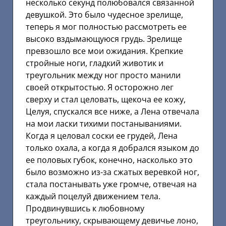
несколько секунд полюбовался связанной
девушкой. Это было чудесное зрелище,
теперь я мог полностью рассмотреть ее
высоко вздымающуюся грудь. Зрелище
превзошло все мои ожидания. Крепкие
стройные ноги, гладкий животик и
треугольник между ног просто манили
своей открытостью. Я осторожно лег
сверху и стал целовать, щекоча ее кожу,
Целуя, спускался все ниже, а Лена отвечала
на мои ласки тихими постанываниями.
Когда я целовал соски ее грудей, Лена
только охала, а когда я добрался языком до
ее половых губок, конечно, насколько это
было возможно из-за сжатых веревкой ног,
стала постанывать уже громче, отвечая на
каждый поцелуй движением тела.
Продвинувшись к любовному
треугольнику, скрывающему девичье лоно,