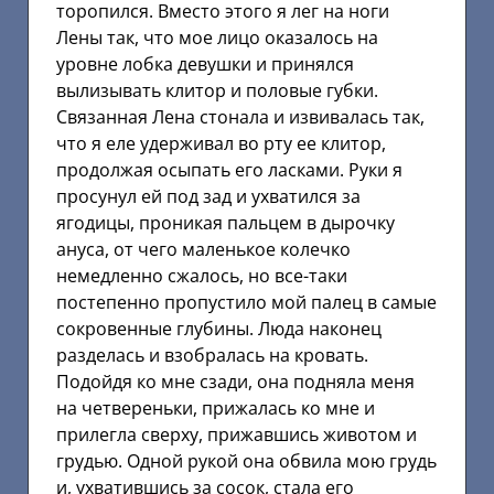
торопился. Вместо этого я лег на ноги
Лены так, что мое лицо оказалось на
уровне лобка девушки и принялся
вылизывать клитор и половые губки.
Связанная Лена стонала и извивалась так,
что я еле удерживал во рту ее клитор,
продолжая осыпать его ласками. Руки я
просунул ей под зад и ухватился за
ягодицы, проникая пальцем в дырочку
ануса, от чего маленькое колечко
немедленно сжалось, но все-таки
постепенно пропустило мой палец в самые
сокровенные глубины. Люда наконец
разделась и взобралась на кровать.
Подойдя ко мне сзади, она подняла меня
на четвереньки, прижалась ко мне и
прилегла сверху, прижавшись животом и
грудью. Одной рукой она обвила мою грудь
и, ухватившись за сосок, стала его