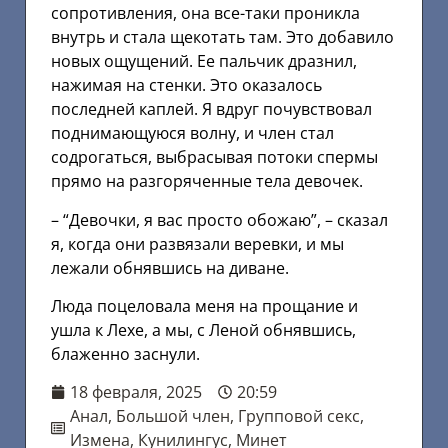
сопротивления, она все-таки проникла
внутрь и стала щекотать там. Это добавило
новых ощущений. Ее пальчик дразнил,
нажимая на стенки. Это оказалось
последней каплей. Я вдруг почувствовал
поднимающуюся волну, и член стал
содрогаться, выбрасывая потоки спермы
прямо на разгоряченные тела девочек.
– “Девочки, я вас просто обожаю”, – сказал
я, когда они развязали веревки, и мы
лежали обнявшись на диване.
Люда поцеловала меня на прощание и
ушла к Лехе, а мы, с Леной обнявшись,
блаженно заснули.
18 февраля, 2025
20:59
Анал
,
Большой член
,
Групповой секс
,
Измена
,
Кунилингус
,
Минет