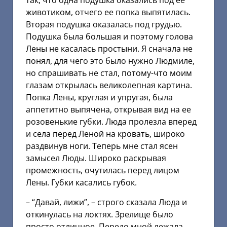
так, что одна подушка оказались под ее
животиком, отчего ее попка выпятилась.
Вторая подушка оказалась под грудью.
Подушка была большая и поэтому голова
Лены не касалась простыни. Я сначала не
понял, для чего это было нужно Людмиле,
но спрашивать не стал, потому-что моим
глазам открылась великолепная картина.
Попка Лены, круглая и упругая, была
аппетитно выпячена, открывая вид на ее
розовенькие губки. Люда пролезла вперед
и села перед Леной на кровать, широко
раздвинув ноги. Теперь мне стал ясен
замысел Люды. Широко раскрывая
промежность, очутилась перед лицом
Лены. Губки касались губок.
– “Давай, лижи”, – строго сказала Люда и
откинулась на локтях. Зрелище было
просто отличное. Передо мной лежала,