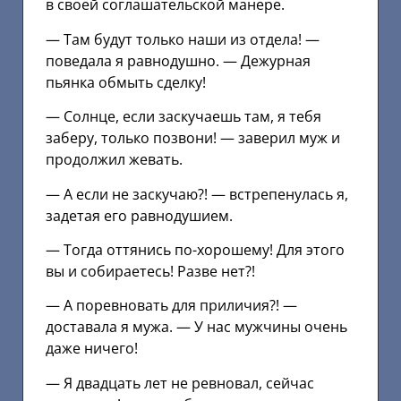
в своей соглашательской манере.
— Там будут только наши из отдела! —
поведала я равнодушно. — Дежурная
пьянка обмыть сделку!
— Солнце, если заскучаешь там, я тебя
заберу, только позвони! — заверил муж и
продолжил жевать.
— А если не заскучаю?! — встрепенулась я,
задетая его равнодушием.
— Тогда оттянись по-хорошему! Для этого
вы и собираетесь! Разве нет?!
— А поревновать для приличия?! —
доставала я мужа. — У нас мужчины очень
даже ничего!
— Я двадцать лет не ревновал, сейчас