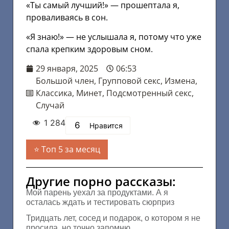
«Ты самый лучший!» — прошептала я,
проваливаясь в сон.
«Я знаю!» — не услышала я, потому что уже
спала крепким здоровым сном.
29 января, 2025
06:53
Большой член
,
Групповой секс
,
Измена
,
Классика
,
Минет
,
Подсмотренный секс
,
Случай
1 284
6
Нравится
Топ 5 за месяц
Другие порно рассказы:
Мой парень уехал за продуктами. А я
осталась ждать и тестировать сюрприз
Тридцать лет, сосед и подарок, о котором я не
просила, но точно запомню