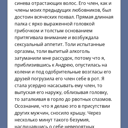
синева отрастающих волос. Его член, как и
члены моих предыдущих любовников, был
достоин всяческих похвал. Прямая длинная
палка с ярко выраженной головкой
грибочком и толстым основанием
притягивала внимание и возбуждала
сексуальный аппетит. Толи испытанные
оргазмы, толи выпитый алкоголь
затуманили мне рассудок, потому что я,
приблизившись к Андрею, опустилась на
колени и под одобрительные возгласы его
друзей погрузила его член себе в рот. Я
стала усердно насасывать ему член, то
выпуская его наружу, облизывая головку,
то заталкивая в горло до рвотных спазмов.
Осознание, что я делаю это в присутствии
других мужчин, сносило крышу. Через
несколько минут такого безумия,
наслушавшись о себе невероятных