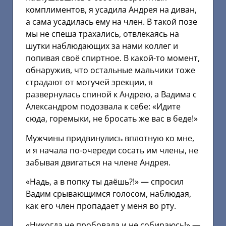
комплиментов, я усадила Андрея на диван,
а сама усадилась ему на член. В такой позе
мы не спеша трахались, отвлекаясь на
шутки наблюдающих за нами коллег и
попивая своё спиртное. В какой-то момент,
обнаружив, что остальные мальчики тоже
страдают от могучей эрекции, я
развернулась спиной к Андрею, а Вадима с
Александром подозвала к себе: «Идите
сюда, горемыки, не бросать же вас в беде!»
Мужчины придвинулись вплотную ко мне,
и я начала по-очереди сосать им члены, не
забывая двигаться на члене Андрея.
«Надь, а в попку ты даёшь?!» — спросил
Вадим срывающимся голосом, наблюдая,
как его член пропадает у меня во рту.
«Никогда не пробовала и не собираюсь!» —