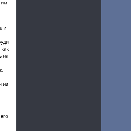
у им
в и
руди
 как
ь на
к.
н из
 его