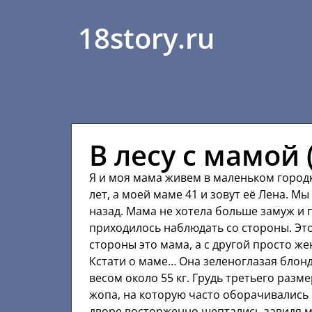
18story.ru
В лесу с мамой 
Я и моя мама живем в маленьком городк
лет, а моей маме 41 и зовут её Лена. М
назад. Мама не хотела больше замуж и
приходилось наблюдать со стороны. Это
стороны это мама, а с другой просто 
Кстати о маме… Она зеленоглазая блонд
весом около 55 кг. Грудь третьего разм
жопа, на которую часто оборачивались 
дворе восторженно шептались завидя м