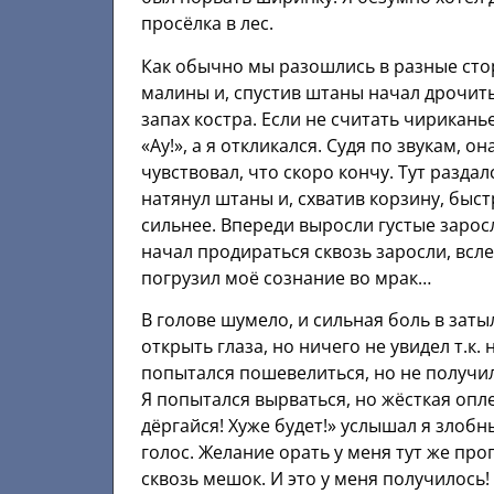
просёлка в лес.
Как обычно мы разошлись в разные стор
малины и, спустив штаны начал дрочит
запах костра. Если не считать чирикань
«Ау!», а я откликался. Судя по звукам, о
чувствовал, что скоро кончу. Тут разда
натянул штаны и, схватив корзину, быс
сильнее. Впереди выросли густые заросл
начал продираться сквозь заросли, всле
погрузил моё сознание во мрак…
В голове шумело, и сильная боль в зат
открыть глаза, но ничего не увидел т.к
попытался пошевелиться, но не получило
Я попытался вырваться, но жёсткая опл
дёргайся! Хуже будет!» услышал я злобн
голос. Желание орать у меня тут же про
сквозь мешок. И это у меня получилось! 