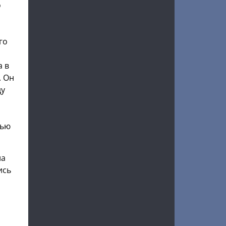
о
го
а
а в
. Он
ду
тью
ла
ись