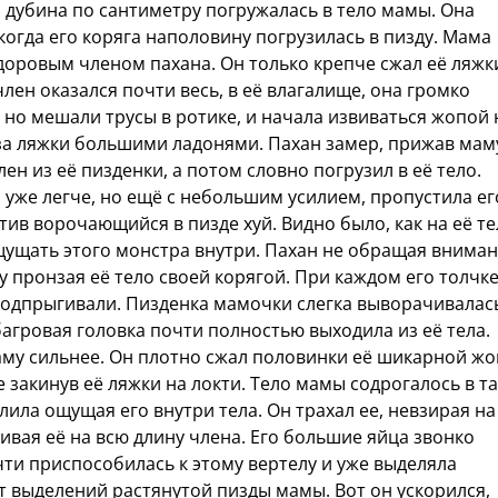
 дубина по сантиметру погружалась в тело мамы. Она
 когда его коряга наполовину погрузилась в пизду. Мама
здоровым членом пахана. Он только крепче сжал её ляжк
лен оказался почти весь, в её влагалище, она громко
 но мешали трусы в ротике, и начала извиваться жопой 
 за ляжки большими ладонями. Пахан замер, прижав мам
ен из её пизденки, а потом словно погрузил в её тело.
 уже легче, но ещё с небольшим усилием, пропустила ег
тив ворочающийся в пизде хуй. Видно было, как на её те
щущать этого монстра внутри. Пахан не обращая внима
у пронзая её тело своей корягой. При каждом его толчк
подпрыгивали. Пизденка мамочки слегка выворачивалас
 багровая головка почти полностью выходила из её тела.
аму сильнее. Он плотно сжал половинки её шикарной ж
е закинув её ляжки на локти. Тело мамы содрогалось в та
улила ощущая его внутри тела. Он трахал ее, невзирая на
ивая её на всю длину члена. Его большие яйца звонко
чти приспособилась к этому вертелу и уже выделяла
от выделений растянутой пизды мамы. Вот он ускорился,