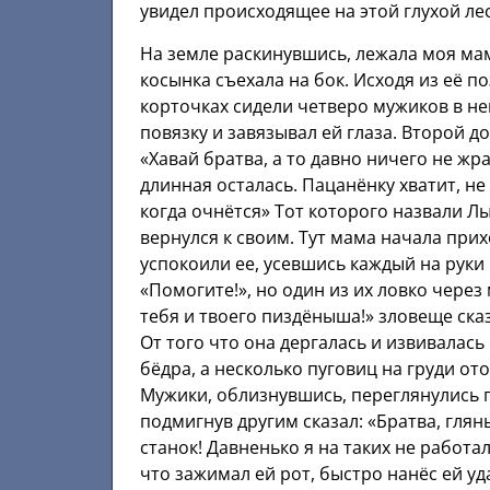
увидел происходящее на этой глухой ле
На земле раскинувшись, лежала моя мама
косынка съехала на бок. Исходя из её п
корточках сидели четверо мужиков в не
повязку и завязывал ей глаза. Второй 
«Хавай братва, а то давно ничего не жр
длинная осталась. Пацанёнку хватит, не 
когда очнётся» Тот которого назвали Л
вернулся к своим. Тут мама начала при
успокоили ее, усевшись каждый на руки 
«Помогите!», но один из их ловко через
тебя и твоего пиздёныша!» зловеще ска
От того что она дергалась и извивалась
бёдра, а несколько пуговиц на груди о
Мужики, облизнувшись, переглянулись г
подмигнув другим сказал: «Братва, глянь
станок! Давненько я на таких не работал
что зажимал ей рот, быстро нанёс ей уд