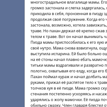
многострадальное влагалище мамы. Его
громко застонала и слегка задергалась,
приходила в себя, пронзенная в пизду 
продолжая своё погружение. Когда его ч
застонала, возможно, хотела завизжать,
траве. Но пахан держал её крепко сжав
телом к траве. Вот он начал вынимать чл
Пизда мамы приспособилась к его хую и
своё нутро. Мама снова взвизгнула, ощу
выступила испарина. Ей было больно о
на её стоны начал плавно ебать мамочк
титьки мамы вздрагивали и развратно 
полотно, охватывая его елду, когда его
Пахан поймал кураж и начал долбить м
руками, прижал её распятое тело к трав
толчков хуя в её пизде. Мама громко ск
стенания постепенно ускоряясь и насаж
ударялись о жопу мамочки. Её пизда по
обильно смазку. Член главаря блестел 