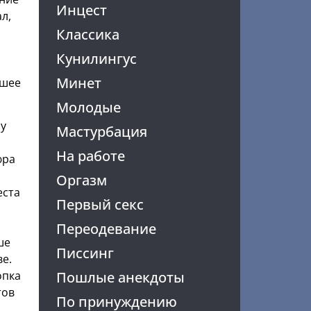
Инцест
л,
Классика
Кунилингус
Минет
вшее
Молодые
су
Мастурбация
На работе
юра
Оргазм
еста
Первый секс
Переодевание
ше
Писсинг
е.
Пошлые анекдоты
опка
тов
По принуждению