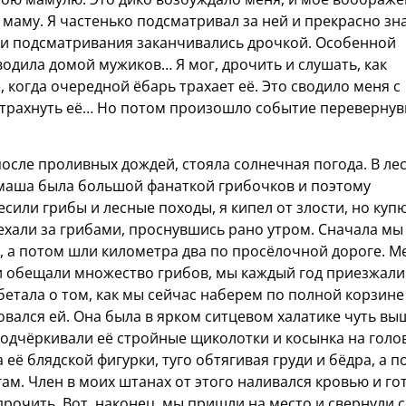
 маму. Я частенько подсматривал за ней и прекрасно зна
мои подсматривания заканчивались дрочкой. Особенной
водила домой мужиков… Я мог, дрочить и слушать, как
 когда очередной ёбарь трахает её. Это сводило меня с
е и трахнуть её… Но потом произошло событие переверну
после проливных дождей, стояла солнечная погода. В ле
амаша была большой фанаткой грибочков и поэтому
есили грибы и лесные походы, я кипел от злости, но куп
ехали за грибами, проснувшись рано утром. Сначала мы
, а потом шли километра два по просёлочной дороге. М
 и обещали множество грибов, мы каждый год приезжали
етала о том, как мы сейчас наберем по полной корзине
юбовался ей. Она была в ярком ситцевом халатике чуть вы
одчёркивали её стройные щиколотки и косынка на голов
её блядской фигурки, туго обтягивая груди и бёдра, а п
ам. Член в моих штанах от этого наливался кровью и го
дрочить. Вот, наконец, мы пришли на место и свернули с