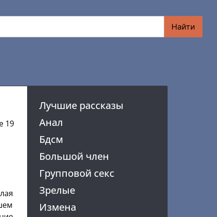
Найти
Лучшие рассказы
Анал
е 19
Бдсм
Большой член
Групповой секс
,
Зрелые
глая
ашем
Измена
ение