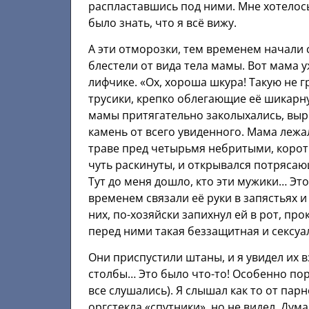
распластавшись под ними. Мне хотелось 
было знать, что я всё вижу.
А эти отморозки, тем временем начали ст
блестели от вида тела мамы. Вот мама у
лифчике. «Ох, хороша шкура! Такую не г
трусики, крепко облегающие её шикарн
мамы притягательно заколыхались, вырв
камень от всего увиденного. Мама лежа
траве пред четырьмя небритыми, корот
чуть раскинуты, и открывался потрясаю
Тут до меня дошло, кто эти мужики… Это
временем связали её руки в запястьях 
них, по-хозяйски запихнул ей в рот, пр
перед ними такая беззащитная и сексуал
Они приспустили штаны, и я увидел их
столбы… Это было что-то! Особенно пора
все слушались). Я слышал как то от пар
оргстекла «спутники», но не видел. Дума