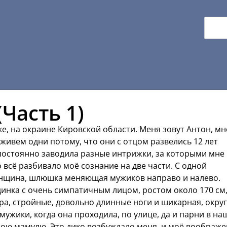
(Часть 1)
е, на окраине Кировской области. Меня зовут Антон, мн
ы живем одни потому, что они с отцом развелись 12 лет
 постоянно заводила разные интрижки, за которыми мне
 всё разбивало моё сознание на две части. С одной
женщина, шлюшка меняющая мужиков направо и налево.
инка с очень симпатичным лицом, ростом около 170 см
ера, стройные, довольно длинные ноги и шикарная, окру
мужики, когда она проходила, по улице, да и парни в н
ою мамулю. Это дико возбуждало меня, и моё воображ