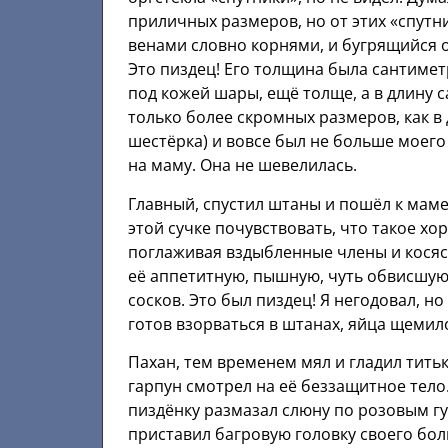
приличных размеров, но от этих «спутни
венами словно корнями, и бугрящийся о
Это пиздец! Его толщина была сантиметр
под кожей шары, ещё толще, а в длину с
только более скромных размеров, как в д
шестёрка) и вовсе был не больше моего
на маму. Она не шевелилась.
Главный, спустил штаны и пошёл к маме
этой сучке почувствовать, что такое х
поглаживая вздыбленные члены и косяс
её аппетитную, пышную, чуть обвисшую
сосков. Это был пиздец! Я негодовал, 
готов взорваться в штанах, яйца щемил
Пахан, тем временем мял и гладил тить
гарпун смотрел на её беззащитное тело
пиздёнку размазал слюну по розовым губ
приставил багровую головку своего бо