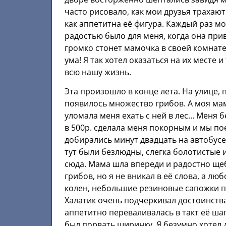
часто рисовало, как мои друзья трахают
как аппетитна её фигура. Каждый раз 
радостью было для меня, когда она при
громко стонет мамочка в своей комнате,
ума! Я так хотел оказаться на их мест
всю нашу жизнь.
Эта произошло в конце лета. На улице, 
появилось множество грибов. А моя м
уломала меня ехать с ней в лес… Меня б
в 500р. сделала меня покорным и мы по
добирались минут двадцать на автобусе
тут были безлюдны, слегка болотистые
сюда. Мама шла впереди и радостно щеб
грибов, но я не вникал в её слова, а л
колен, небольшие резиновые сапожки п
Халатик очень подчеркивал достоинства 
аппетитно переваливалась в такт её шаг
был порвать ширинку. Я безумно хотел 