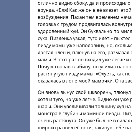
отлично видно сбоку, да и происходило
ерунда. «Бля! Как же он в её влезет, эт
возбуждения. Пахан тем временем начал
головка с трудом продвигалась вовнутр
здоровенный хуй. Он буквально по мил
сука! Пиздёнка узкая, туго идёт!» пыхте
пизду мамы уже наполовину, но, скольк
достал член и, плюнув на его, размазал
мамы. В этот раз он входил уже легче и
Почувствовав слабину, он усилил напор. 
растянутую пизду мамы. «Охуеть, как не
оказалась в лоне моей мамочки. Она за
Он вновь вынул свой шкворень, плюнул 
хотя и туго, но уже легче. Видно он уже
шары. Они увеличивали толщину хуя на 
монстра в глубины маминой пизды. Пизд
очень растянута. Он уже был не в силах
широко развел её ноги, закинув себе на