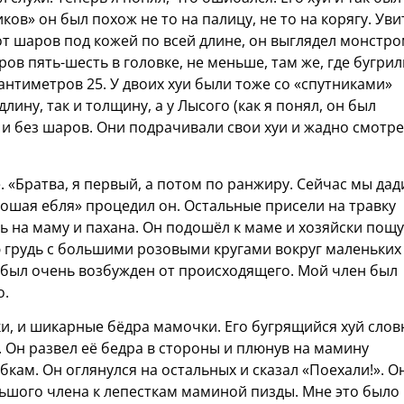
ков» он был похож не то на палицу, не то на корягу. Ув
т шаров под кожей по всей длине, он выглядел монстро
ов пять-шесть в головке, не меньше, там же, где бугрил
антиметров 25. У двоих хуи были тоже со «спутниками»
лину, так и толщину, а у Лысого (как я понял, он был
 и без шаров. Они подрачивали свои хуи и жадно смотр
. «Братва, я первый, а потом по ранжиру. Сейчас мы да
орошая ебля» процедил он. Остальные присели на травку
ь на маму и пахана. Он подошёл к маме и хозяйски пощ
 грудь с большими розовыми кругами вокруг маленьких
но был очень возбужден от происходящего. Мой член был
о.
ки, и шикарные бёдра мамочки. Его бугрящийся хуй слов
. Он развел её бедра в стороны и плюнув на мамину
кам. Он оглянулся на остальных и сказал «Поехали!». О
льшого члена к лепесткам маминой пизды. Мне это было