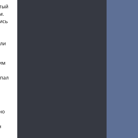
итый
м.
ись
ели
дим
упал
но
н