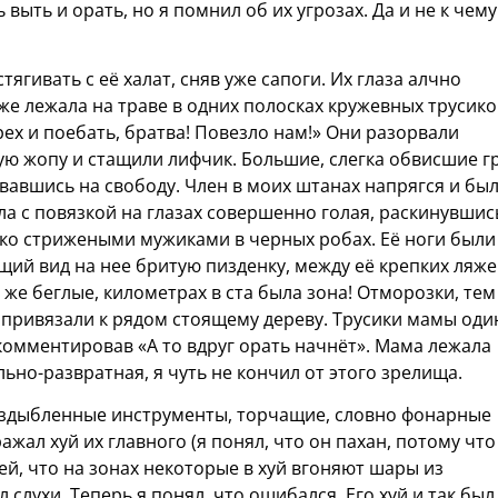
выть и орать, но я помнил об их угрозах. Да и не к чем
ягивать с её халат, сняв уже сапоги. Их глаза алчно
же лежала на траве в одних полосках кружевных трусико
рех и поебать, братва! Повезло нам!» Они разорвали
ую жопу и стащили лифчик. Большие, слегка обвисшие г
авшись на свободу. Член в моих штанах напрягся и был
ла с повязкой на глазах совершенно голая, раскинувшис
ко стрижеными мужиками в черных робах. Её ноги были
щий вид на нее бритую пизденку, между её крепких ляже
 же беглые, километрах в ста была зона! Отморозки, тем
и привязали к рядом стоящему дереву. Трусики мамы оди
окомментировав «А то вдруг орать начнёт». Мама лежала
ьно-развратная, я чуть не кончил от этого зрелища.
 вздыбленные инструменты, торчащие, словно фонарные
жал хуй их главного (я понял, что он пахан, потому что
ней, что на зонах некоторые в хуй вгоняют шары из
л слухи. Теперь я понял, что ошибался. Его хуй и так был