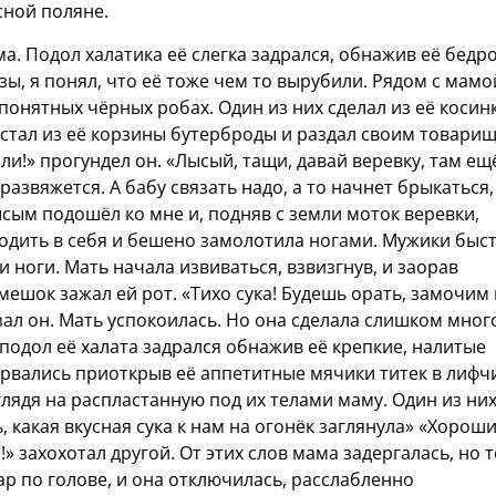
сной поляне.
. Подол халатика её слегка задрался, обнажив её бедро
озы, я понял, что её тоже чем то вырубили. Рядом с мамо
понятных чёрных робах. Один из них сделал из её косин
достал из её корзины бутерброды и раздал своим товари
али!» прогундел он. «Лысый, тащи, давай веревку, там ещ
развяжется. А бабу связать надо, а то начнет брыкаться,
ысым подошёл ко мне и, подняв с земли моток веревки,
ходить в себя и бешено замолотила ногами. Мужики быс
и ноги. Мать начала извиваться, взвизгнув, и заорав
 мешок зажал ей рот. «Тихо сука! Будешь орать, замочим 
зал он. Мать успокоилась. Но она сделала слишком мног
 подол её халата задрался обнажив её крепкие, налитые
торвались приоткрыв её аппетитные мячики титек в лифч
лядя на распластанную под их телами маму. Один из ни
, какая вкусная сука к нам на огонёк заглянула» «Хорош
!» захохотал другой. От этих слов мама задергалась, но т
ар по голове, и она отключилась, расслабленно