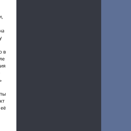
и,
на
у
о в
ле
ния
е
ь
опы
кт
 её