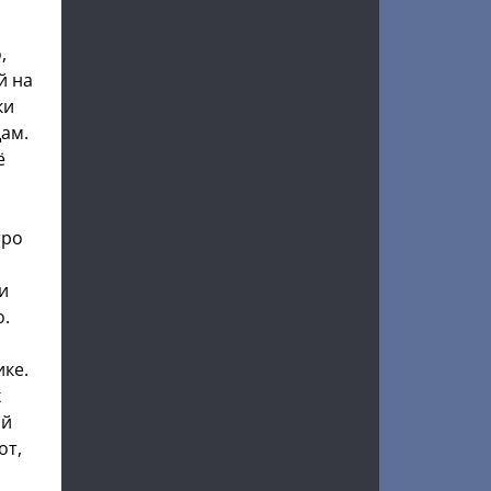
,
й на
ки
щам.
ё
тро
и
о.
ике.
х
ий
от,