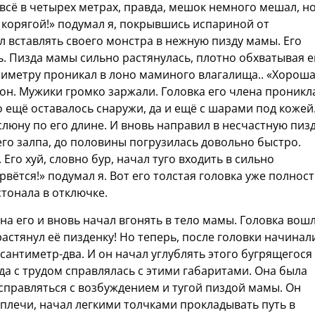
 всё в четырех метрах, правда, мешок немного мешал, н
ой корягой!» подумал я, покрывшись испариной от
 вставлять своего монстра в нежную пизду мамы. Его
ь. Пизда мамы сильно растянулась, плотно обхватывая е
лиметру проникал в лоно маминого влагалища.. «Хорош
л он. Мужики громко заржали. Головка его члена проникл
о ещё оставалось снаружи, да и ещё с шарами под кожей
 слюну по его длине. И вновь направил в несчастную пиз
 его залпа, до половины погрузилась довольно быстро.
Его хуй, словно бур, начал туго входить в сильно
 рвётся!» подумал я. Вот его толстая головка уже полнос
стонала в отключке.
на его и вновь начал вгонять в тело мамы. Головка вош
 растянул её пизденку! Но теперь, после головки начинал
сантиметр-два. И он начал углублять этого бугрящегося
а с трудом справлялась с этими габаритами. Она была
 справляться с возбуждением и тугой пиздой мамы. Он
 плечи, начал легкими толчками прокладывать путь в