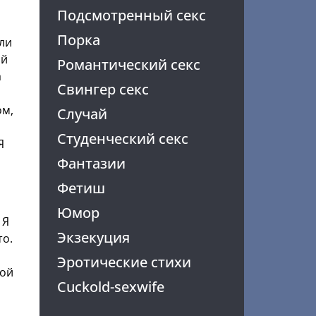
Подсмотренный секс
Порка
сли
ый
Романтический секс
а
Свингер секс
ом,
Случай
Студенческий секс
Я
Фантазии
Фетиш
Юмор
 Я
Экзекуция
то.
Эротические стихи
рой
Cuckold-sexwife