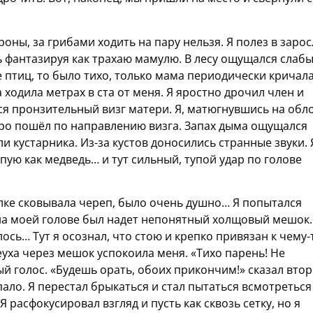
оны, за грибами ходить на пару нельзя. Я полез в заро
ь фантазируя как трахаю мамулю. В лесу ощущался слаб
е птиц, то было тихо, только мама периодически кричал
на ходила метрах в ста от меня. Я яростно дрочил член и
лся пронзительный визг матери. Я, матюгнувшись на обл
тро пошёл по направлению визга. Запах дыма ощущался
и кустарника. Из-за кустов доносились странные звуки. 
пую как медведь… и тут сильный, тупой удар по голове
ылке сковывала череп, было очень душно… Я попытался
. на моей голове был надет непонятный холщовый мешок.
сь… Тут я осознал, что стою и крепко привязан к чему-
еуха через мешок успокоила меня. «Тихо парень! Не
ый голос. «Будешь орать, обоих прикончим!» сказал вто
пало. Я перестал брыкаться и стал пытаться всмотреться
Я расфокусировал взгляд и пусть как сквозь сетку, но я