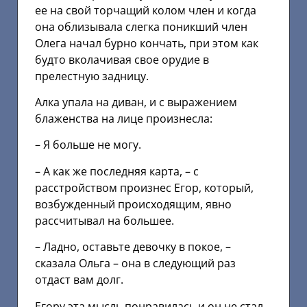
ее на свой торчащий колом член и когда
она облизывала слегка поникший член
Олега начал бурно кончать, при этом как
будто вколачивая свое орудие в
прелестную задницу.
Алка упала на диван, и с выражением
блаженства на лице произнесла:
– Я больше не могу.
– А как же последняя карта, – с
расстройством произнес Егор, который,
возбужденный происходящим, явно
рассчитывал на большее.
– Ладно, оставьте девочку в покое, –
сказала Ольга – она в следующий раз
отдаст вам долг.
Егору эта мысль понравилась и он не стал