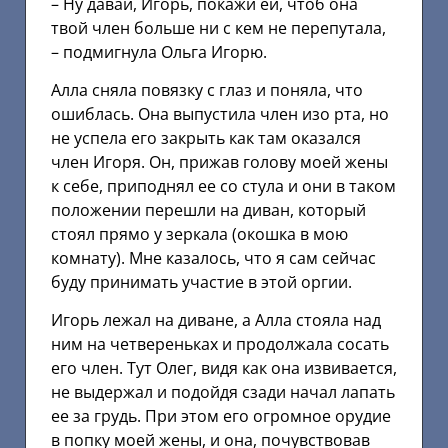
– Ну давай, Игорь, покажи ей, чтоб она
твой член больше ни с кем не перепутала,
– подмигнула Ольга Игорю.
Алла сняла повязку с глаз и поняла, что
ошиблась. Она выпустила член изо рта, но
не успела его закрыть как там оказался
член Игоря. Он, прижав голову моей жены
к себе, приподнял ее со стула и они в таком
положении перешли на диван, который
стоял прямо у зеркала (окошка в мою
комнату). Мне казалось, что я сам сейчас
буду принимать участие в этой оргии.
Игорь лежал на диване, а Алла стояла над
ним на четвереньках и продолжала сосать
его член. Тут Олег, видя как она извивается,
не выдержал и подойдя сзади начал лапать
ее за грудь. При этом его огромное орудие
в попку моей жены, и она, почувствовав