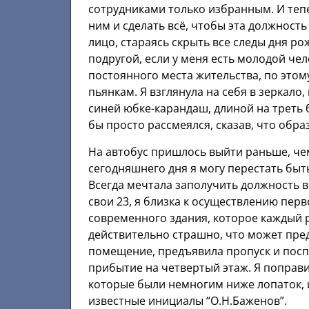
сотрудниками только избранным. И тепе
ним и сделать всё, чтобы эта должность
лицо, стараясь скрыть все следы дня р
подругой, если у меня есть молодой чел
постоянного места жительства, по этом
пьянкам. Я взглянула на себя в зеркало,
синей юбке-карандаш, длиной на треть 
бы просто рассмеялся, сказав, что обр
На автобус пришлось выйти раньше, чем
сегодняшнего дня я могу перестать быт
Всегда мечтала заполучить должность в
свои 23, я близка к осуществлению перв
современного здания, которое каждый р
действительно страшно, что может пред
помещение, предъявила пропуск и посп
прибытие на четвертый этаж. Я поправ
которые были немногим ниже лопаток, и
известные инициалы “О.Н.Баженов”.