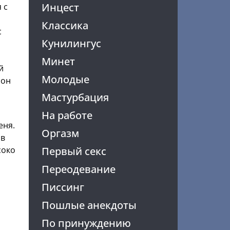
Инцест
 с
Классика
с
Кунилингус
Минет
й
Молодые
 он
Мастурбация
На работе
еня.
Оргазм
 в
соко
Первый секс
Переодевание
Писсинг
Пошлые анекдоты
По принуждению