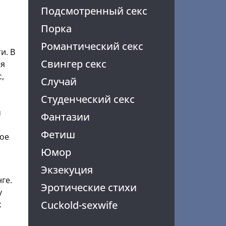
Подсмотренный секс
Порка
Романтический секс
и. В
Свингер секс
ия
,
Случай
Студенческий секс
м
Фантазии
Фетиш
ное
Юмор
Экзекуция
ге.
Эротические стихи
у
Cuckold-sexwife
х