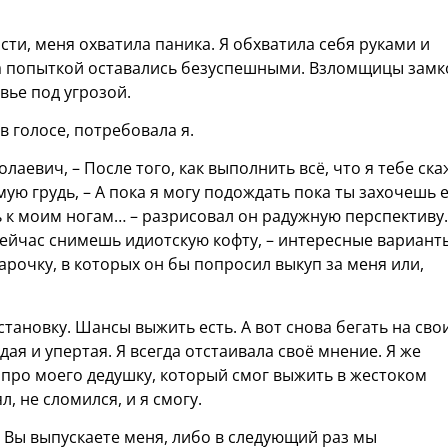
и, меня охватила паника. Я обхватила себя руками и
за попыткой оставались безуспешными. Взломщицы замк
вье под угрозой.
в голосе, потребовала я.
лаевич, – После того, как выполнить всё, что я тебе ска
мую грудь, – А пока я могу подождать пока ты захочешь е
ь к моим ногам… – разрисовал он радужную перспективу.
ейчас снимешь идиотскую кофту, – интересные вариант
арочку, в которых он бы попросил выкуп за меня или,
тановку. Шансы выжить есть. А вот снова бегать на сво
дая и упертая. Я всегда отстаивала своё мнение. Я же
 про моего дедушку, который смог выжить в жестоком
л, не сломился, и я смогу.
о Вы выпускаете меня, либо в следующий раз мы