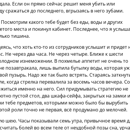
адала. Если он прямо сейчас решит меня убить или
буду сражаться до последнего, вгрызаясь в него зубами.
. Посмотрим какого тебе будет без еды, воды и других
ретого места и покинул кабинет. Последнее, что я услыш
лько тишина.
деясь, что хоть кто-то из сотрудников услышит и придет 
с. Не через два часа. Не через четыре. Ближе к шести
голодном изнеможении. В похмелье аппетит не очень то
 не позавтракала, лишь выпила бутылку воды, которая уж
вой пузырь. Надо же так было встрять. Стараясь заткнут
ле, когда стрелка перевалила за восемь часов вечера. С
ложиться именно на него. Сил придумывать стратегию не
ютно пустой стол, два шкафа-сейфа, закрытых на замки 
 ни тебе предметов, которыми можно было бы вырубить
 этой роли точно не первая, всё продумано до мелочей.
кшую шею. Часы показывали семь утра, привычное время д
считать болей во всем теле от неудобной позы сна, урч