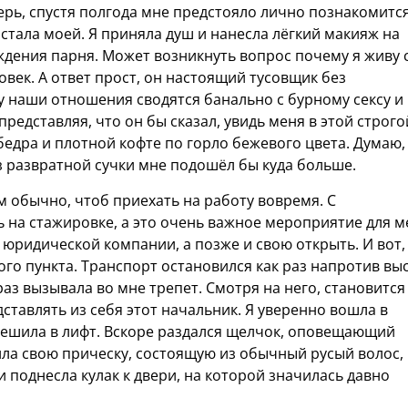
рь, спустя полгода мне предстояло лично познакомится
 стала моей. Я приняла душ и нанесла лёгкий макияж на
ождения парня. Может возникнуть вопрос почему я живу 
овек. А ответ прост, он настоящий тусовщик без
у наши отношения сводятся банально с бурному сексу и
 представляя, что он бы сказал, увидь меня в этой строго
бедра и плотной кофте по горло бежевого цвета. Думаю,
аз развратной сучки мне подошёл бы куда больше.
 обычно, чтоб приехать на работу вовремя. С
ь на стажировке, а это очень важное мероприятие для м
 юридической компании, а позже и свою открыть. И вот,
ого пункта. Транспорт остановился как раз напротив вы
аз вызывала во мне трепет. Смотря на него, становится
ставлять из себя этот начальник. Я уверенно вошла в
ешила в лифт. Вскоре раздался щелчок, оповещающий
ила свою прическу, состоящую из обычный русый волос,
 поднесла кулак к двери, на которой значилась давно