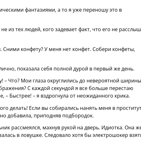
тическими фантазиями, а то я уже переношу это в
н не из тех людей, кого задевает факт, что его не расслы
н. Сними конфету? У меня нет конфет. Собери конфеты,
отлично, показала себя полной дурой в первый же день.
ту! – Что? Мои глаза округлились до невероятной ширины
ображения? С каждой секундой я все больше перестаю
, – Быстрее! – я вздрогнула от неожиданного крика.
этого делать! Если вы собирались нанять меня в проститут
енно добавила, приподняв подбородок.
ник рассмеялся, махнув рукой на дверь. Идиотка. Она ж
залась в ловушке. Следовало хотя бы электрошокер взят