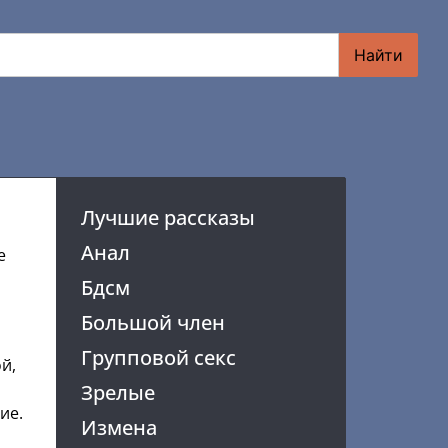
Найти
Лучшие рассказы
Анал
е
Бдсм
Большой член
Групповой секс
й,
Зрелые
ие.
Измена