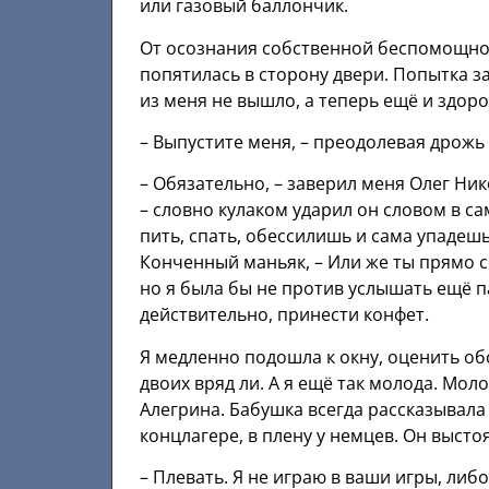
или газовый баллончик.
От осознания собственной беспомощност
попятилась в сторону двери. Попытка 
из меня не вышло, а теперь ещё и здоро
– Выпустите меня, – преодолевая дрожь 
– Обязательно, – заверил меня Олег Нико
– словно кулаком ударил он словом в са
пить, спать, обессилишь и сама упадеш
Конченный маньяк, – Или же ты прямо с
но я была бы не против услышать ещё п
действительно, принести конфет.
Я медленно подошла к окну, оценить обс
двоих вряд ли. А я ещё так молода. Моло
Алегрина. Бабушка всегда рассказывала
концлагере, в плену у немцев. Он выстоя
– Плевать. Я не играю в ваши игры, либ