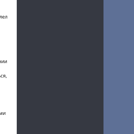
лел
нии
ся,
ими