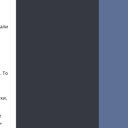
шали
. То
ки,
е
ь