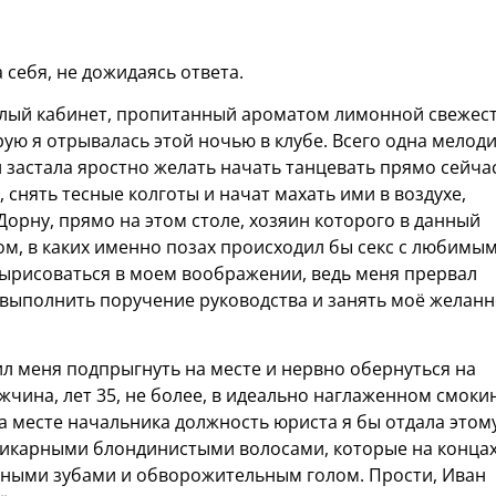
 себя, не дожидаясь ответа.
лый кабинет, пропитанный ароматом лимонной свежест
рую я отрывалась этой ночью в клубе. Всего одна мелод
застала яростно желать начать танцевать прямо сейчас
снять тесные колготы и начат махать ими в воздухе,
Дорну, прямо на этом столе, хозяин которого в данный
ом, в каких именно позах происходил бы секс с любимы
вырисоваться в моем воображении, ведь меня прервал
 выполнить поручение руководства и занять моё желан
авил меня подпрыгнуть на месте и нервно обернуться на
чина, лет 35, не более, в идеально наглаженном смокин
а месте начальника должность юриста я бы отдала этом
 шикарными блондинистыми волосами, которые на конца
ежными зубами и обворожительным голом. Прости, Иван