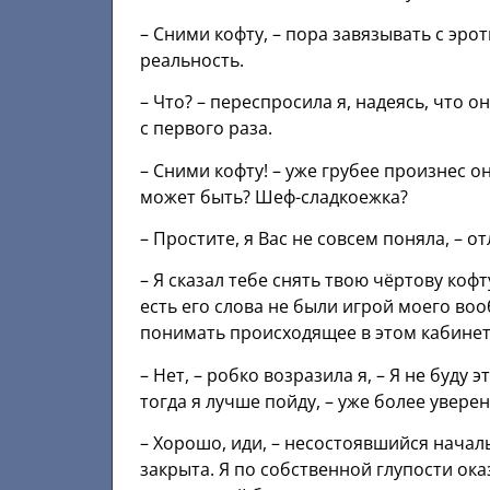
– Сними кофту, – пора завязывать с эро
реальность.
– Что? – переспросила я, надеясь, что о
с первого раза.
– Сними кофту! – уже грубее произнес о
может быть? Шеф-сладкоежка?
– Простите, я Вас не совсем поняла, – 
– Я сказал тебе снять твою чёртову коф
есть его слова не были игрой моего во
понимать происходящее в этом кабинете
– Нет, – робко возразила я, – Я не буду 
тогда я лучше пойду, – уже более увер
– Хорошо, иди, – несостоявшийся началь
закрыта. Я по собственной глупости ока