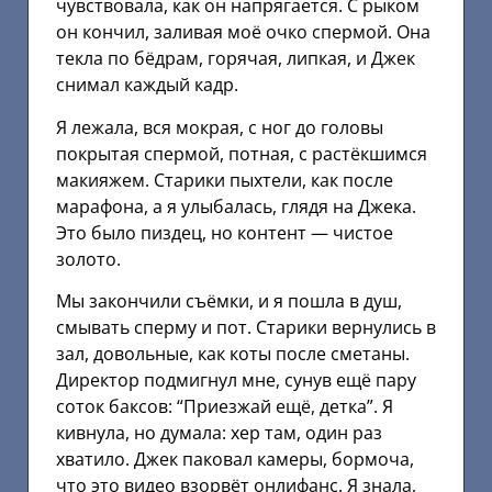
чувствовала, как он напрягается. С рыком
он кончил, заливая моё очко спермой. Она
текла по бёдрам, горячая, липкая, и Джек
снимал каждый кадр.
Я лежала, вся мокрая, с ног до головы
покрытая спермой, потная, с растёкшимся
макияжем. Старики пыхтели, как после
марафона, а я улыбалась, глядя на Джека.
Это было пиздец, но контент — чистое
золото.
Мы закончили съёмки, и я пошла в душ,
смывать сперму и пот. Старики вернулись в
зал, довольные, как коты после сметаны.
Директор подмигнул мне, сунув ещё пару
соток баксов: “Приезжай ещё, детка”. Я
кивнула, но думала: хер там, один раз
хватило. Джек паковал камеры, бормоча,
что это видео взорвёт онлифанс. Я знала,