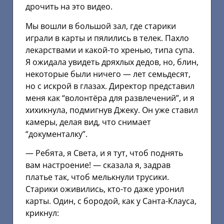
дрочить на это видео.
Мы вошли в большой зал, где старики
играли в карты и пялились в телек. Пахло
лекарствами и какой-то хренью, типа супа.
Я ожидала увидеть дряхлых дедов, но, блин,
некоторые были ничего — лет семьдесят,
но с искрой в глазах. Директор представил
меня как “волонтёра для развлечений”, и я
хихикнула, подмигнув Джеку. Он уже ставил
камеры, делая вид, что снимает
“документалку”.
— Ребята, я Света, и я тут, чтоб поднять
вам настроение! — сказала я, задрав
платье так, чтоб мелькнули трусики.
Старики оживились, кто-то даже уронил
карты. Один, с бородой, как у Санта-Клауса,
крикнул: