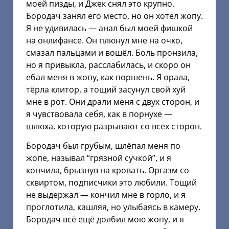
моей пизды, и Джек снял это крупно.
Бородач занял его место, но он хотел жопу.
Я не удивилась — анал был моей фишкой
на онлифансе. Он плюнул мне на очко,
смазал пальцами и вошёл. Боль пронзила,
но я привыкла, расслабилась, и скоро он
ебал меня в жопу, как поршень. Я орала,
тёрла клитор, а тощий засунул свой хуй
мне в рот. Они драли меня с двух сторон, и
я чувствовала себя, как в порнухе —
шлюха, которую разрывают со всех сторон.
Бородач был грубым, шлёпал меня по
жопе, называл “грязной сучкой”, и я
кончила, брызнув на кровать. Оргазм со
сквиртом, подписчики это любили. Тощий
не выдержал — кончил мне в горло, и я
проглотила, кашляя, но улыбаясь в камеру.
Бородач всё ещё долбил мою жопу, и я