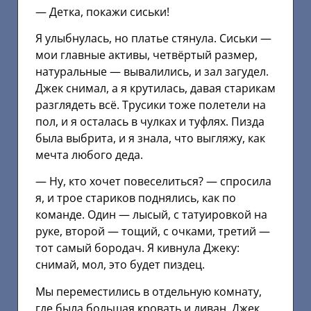
— Детка, покажи сиськи!
Я улыбнулась, но платье стянула. Сиськи —
мои главные активы, четвёртый размер,
натуральные — вывалились, и зал загудел.
Джек снимал, а я крутилась, давая старикам
разглядеть всё. Трусики тоже полетели на
пол, и я осталась в чулках и туфлях. Пизда
была выбрита, и я знала, что выгляжу, как
мечта любого деда.
— Ну, кто хочет повеселиться? — спросила
я, и трое стариков поднялись, как по
команде. Один — лысый, с татуировкой на
руке, второй — тощий, с очками, третий —
тот самый бородач. Я кивнула Джеку:
снимай, мол, это будет пиздец.
Мы переместились в отдельную комнату,
где была большая кровать и диван. Джек