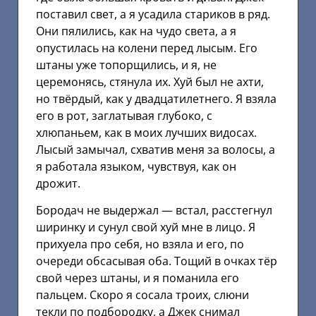
поставил свет, а я усадила стариков в ряд.
Они пялились, как на чудо света, а я
опустилась на колени перед лысым. Его
штаны уже топорщились, и я, не
церемонясь, стянула их. Хуй был не ахти,
но твёрдый, как у двадцатилетнего. Я взяла
его в рот, заглатывая глубоко, с
хлюпаньем, как в моих лучших видосах.
Лысый замычал, схватив меня за волосы, а
я работала языком, чувствуя, как он
дрожит.
Бородач не выдержал — встал, расстегнул
ширинку и сунул свой хуй мне в лицо. Я
прихуела про себя, но взяла и его, по
очереди обсасывая оба. Тощий в очках тёр
свой через штаны, и я поманила его
пальцем. Скоро я сосала троих, слюни
текли по подбородку, а Джек снимал