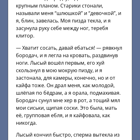
крупным планом. Старики стонали,
называли меня “шлюшкой” и “девочкой”, и
я, блин, завелась. Моя пизда текла, и я
засунула руку себе между ног, теребя
клитор.
— Хватит сосать, давай ебаться! — рявкнул
бородач, и я легла на кровать, раздвинув
ноги. Лысый вошёл первым, его хуй
скользнул в мою мокрую пизду, и я
застонала, для камеры, конечно, но и от
кайфа тоже. Он драл меня, как молодой,
шлёпая по бёдрам, а я орала, подмахивая.
Бородач сунул мне хер в рот, а тощий мял
мои сиськи, щипая соски. Это была, мать
её, групповая ебля, и я кайфовала, как
никогда.
Лысый кончил быстро, сперма вытекла из