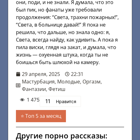
они, поди, и не знали. Я думала, что это
был пик, но фанаты уже требовали
продолжения: “Света, трахни пожарных!”,
“Света, в больнице давай!” Я пока не
решила, что дальше, но знала одно: я,
Света, всегда найду, как удивить. А пока я
пила виски, глядя на закат, и думала, что
жизнь — охуенная штука, когда ты не
боишься быть шлюхой на камеру.
29 апреля, 2025
22:31
Мастурбация
,
Молодые
,
Оргазм
,
Фантазии
,
Фетиш
1 475
11
Нравится
Топ 5 за месяц
Другие порно рассказы: