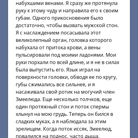
набухшими венами. Я сразу же протянула
руку к этому чуду и направила его к своим
губам. Одного прикосновения было
достаточно, чтобы вызвать мужской стон.
Я с наслаждением посасывала этот
великолепный орган, головка которого
набухала от притока крови, а вены
пульсировали под моими ладонями. Мои
руки порхали по всей длине, и я не в силах
была выпустить его. Язык играл на
поверхности головки, обводя ее по кругу,
губы сжимались все сильнее, и я
насаживала свой ротик на могучий член
Змеелюда. Еще несколько толчков, еще
один протяжный стон и поток спермы
хлынул на мою грудь. Теперь он бился в
сладких муках, а я наблюдала за этим
зрелищем. Когда поток иссяк, Змеелюд,
повалился на поднос, часто дыша.