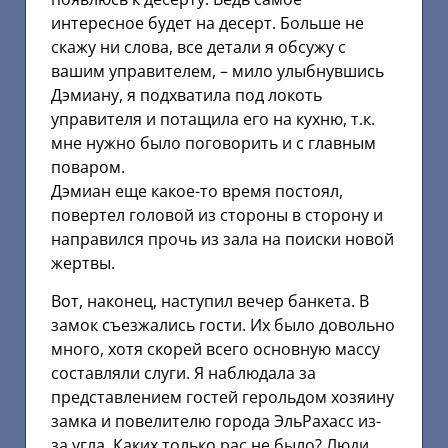
интересное будет на десерт. Больше не
скажу ни слова, все детали я обсужу с
вашим управителем, – мило улыбнувшись
Дэмиану, я подхватила под локоть
управителя и потащила его на кухню, т.к.
мне нужно было поговорить и с главным
поваром.
Дэмиан еще какое-то время постоял,
повертел головой из стороны в сторону и
направился прочь из зала на поиски новой
жертвы.
Вот, наконец, наступил вечер банкета. В
замок съезжались гости. Их было довольно
много, хотя скорей всего основную массу
составляли слуги. Я наблюдала за
представлением гостей герольдом хозяину
замка и повелителю города ЭльРахасс из-
за угла. Каких только рас не было? Люди,