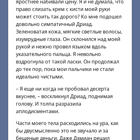
яростнее набивали цену. Я и не думала, что
право слизать крем с кисти моей руки
может стоить так дорого? Ко мне подошел
довольно симпатичный Дриад.
Зеленоватая кожа, мягкие светлые волосы,
изумрудные глаза. Он склонился над моей
рукой и нежно провел языком вдоль
указательного пальца. Я невольно
вздрогнула от такой ласки. Он продолжал
до тех пор, пока мои пальчики не стали
идеально чистыми.
– Я еще ни когда не пробовал десерта
вкуснее, – воскликнул Дриад, поднимая
голову. И толпа разразила
аплодисментами.
Части моего тела расходились на ура, как
бы двусмысленно это не звучало и за
бешеные деньги. Даже Дэмиан решил