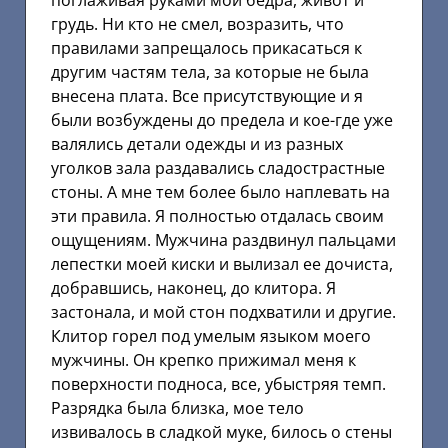
поглаживая руками мои бедра, живот и
грудь. Ни кто не смел, возразить, что
правилами запрещалось прикасаться к
другим частям тела, за которые не была
внесена плата. Все присутствующие и я
были возбуждены до предела и кое-где уже
валялись детали одежды и из разных
уголков зала раздавались сладострастные
стоны. А мне тем более было наплевать на
эти правила. Я полностью отдалась своим
ощущениям. Мужчина раздвинул пальцами
лепестки моей киски и вылизал ее дочиста,
добравшись, наконец, до клитора. Я
застонала, и мой стон подхватили и другие.
Клитор горел под умелым языком моего
мужчины. Он крепко прижимал меня к
поверхности подноса, все, убыстряя темп.
Разрядка была близка, мое тело
извивалось в сладкой муке, билось о стены