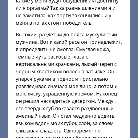
Какие у меня будут ощущения? И достигну
ли я оргазма? Так за размышлениями я и
не заметила, как торги закончились и у
меня в ногах стоит победитель.
Высокий, раздетый до пояса мускулистый
мужчина. Вот к какой расе он принадлежит,
я определить не смогла. Смуглая кожа,
темные чуть раскосые глаза с
вертикальными зрачками, лысый череп с
черным хвостиком волос на затылке. Он
уперся руками в поднос и пристально
разглядывал сначала мое лицо, а потом и
мою киску, украшенную кремом. Наконец
он решил насладиться десертом. Между
его твердых губ показался раздвоенный
змеиный язык. Он стал медленно водить
языком вдоль моих губок слой, за слоем
слизывая сладость. Одновременно