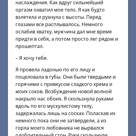
наслаждения. Как вдруг сильнейший
оргазм охватил мое тело. Я как будто
взлетела и рухнула с высоты. Перед
глазами все расплывалось. Немного
ослабив хватку, мужчина дал мне время
придти в себя, а потом просто лег рядом и
прошептал.
– Я хочу тебя.
Я провела ладонью по его лицу и
поцеловала в губы. Они были твердыми и
горячими с привкусом сладкого крема и
моих соков. Возбуждение новой волной
накрыло нас обоих. Я скользнула руками
вдоль по его мускулистому телу,
задержалась лишь на сосках. Поласкав их
немного пока они не затвердели, а из
горла моего любовника не вырвался
одобрительный стон. Руки скользнули