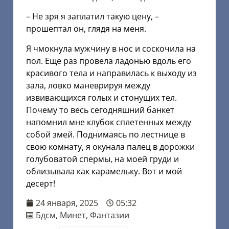
– Не зря я заплатил такую цену, –
прошептал он, глядя на меня.
Я чмокнула мужчину в нос и соскочила на
пол. Еще раз провела ладонью вдоль его
красивого тела и направилась к выходу из
зала, ловко маневрируя между
извивающихся голых и стонущих тел.
Почему то весь сегодняшний банкет
напомнил мне клубок сплетенных между
собой змей. Поднимаясь по лестнице в
свою комнату, я окунала палец в дорожки
голубоватой спермы, на моей груди и
облизывала как карамельку. Вот и мой
десерт!
24 января, 2025
05:32
Бдсм
,
Минет
,
Фантазии