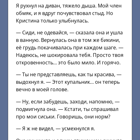
Я рухнул на диван, тяжело дыша. Мой член
обмяк, и я вдруг почувствовал стыд. Но
Кристина только улыбнулась.
— Сиди, не одевайся, — сказала она и ушла
в ванную. Вернулась она в том же бикини,
её грудь покачивалась при каждом шаге. —
Надеюсь, не шокировала тебя. Просто твоя
откровенность… это было мило. И горячо.
— Ты не представляешь, как ты красива, —
выдохнул я. — Этот купальник… он теперь
вечно в моей голове.
— Ну, если забудешь, заходи, напомню, —
подмигнула она. — Кстати, ты спрашивал
про мои сиськи. Говоришь, они норм?
— Я ж не видел, — усмехнулся я.