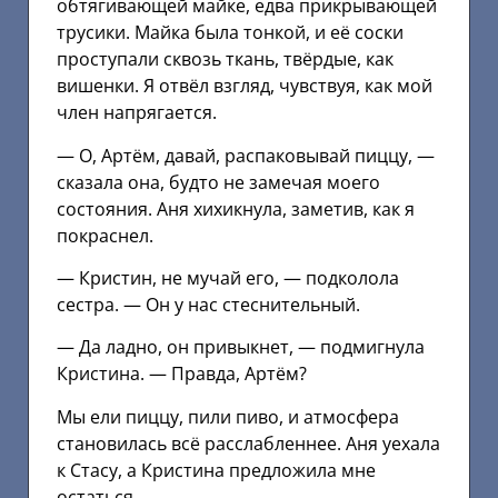
обтягивающей майке, едва прикрывающей
трусики. Майка была тонкой, и её соски
проступали сквозь ткань, твёрдые, как
вишенки. Я отвёл взгляд, чувствуя, как мой
член напрягается.
— О, Артём, давай, распаковывай пиццу, —
сказала она, будто не замечая моего
состояния. Аня хихикнула, заметив, как я
покраснел.
— Кристин, не мучай его, — подколола
сестра. — Он у нас стеснительный.
— Да ладно, он привыкнет, — подмигнула
Кристина. — Правда, Артём?
Мы ели пиццу, пили пиво, и атмосфера
становилась всё расслабленнее. Аня уехала
к Стасу, а Кристина предложила мне
остаться.