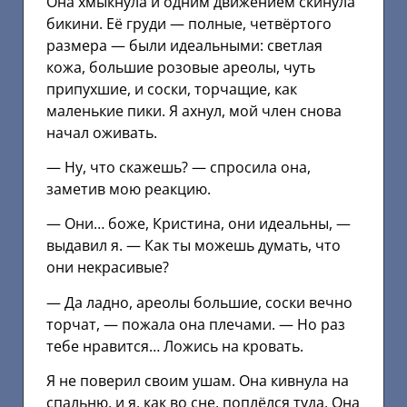
Она хмыкнула и одним движением скинула
бикини. Её груди — полные, четвёртого
размера — были идеальными: светлая
кожа, большие розовые ареолы, чуть
припухшие, и соски, торчащие, как
маленькие пики. Я ахнул, мой член снова
начал оживать.
— Ну, что скажешь? — спросила она,
заметив мою реакцию.
— Они… боже, Кристина, они идеальны, —
выдавил я. — Как ты можешь думать, что
они некрасивые?
— Да ладно, ареолы большие, соски вечно
торчат, — пожала она плечами. — Но раз
тебе нравится… Ложись на кровать.
Я не поверил своим ушам. Она кивнула на
спальню, и я, как во сне, поплёлся туда. Она