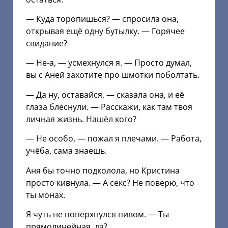
— Куда торопишься? — спросила она,
открывая ещё одну бутылку. — Горячее
свидание?
— Не-а, — усмехнулся я. — Просто думал,
вы с Аней захотите про шмотки поболтать.
— Да ну, оставайся, — сказала она, и её
глаза блеснули. — Расскажи, как там твоя
личная жизнь. Нашёл кого?
— Не особо, — пожал я плечами. — Работа,
учёба, сама знаешь.
Аня бы точно подколола, но Кристина
просто кивнула. — А секс? Не поверю, что
ты монах.
Я чуть не поперхнулся пивом. — Ты
прямолинейная, да?