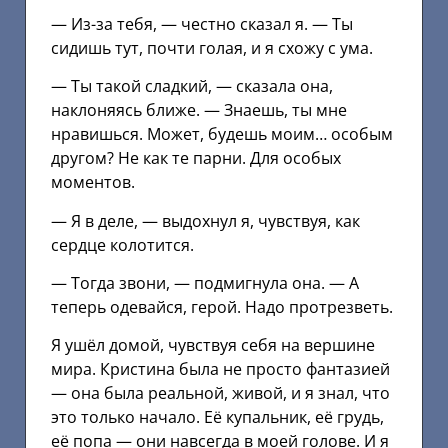
— Из-за тебя, — честно сказал я. — Ты
сидишь тут, почти голая, и я схожу с ума.
— Ты такой сладкий, — сказала она,
наклоняясь ближе. — Знаешь, ты мне
нравишься. Может, будешь моим… особым
другом? Не как те парни. Для особых
моментов.
— Я в деле, — выдохнул я, чувствуя, как
сердце колотится.
— Тогда звони, — подмигнула она. — А
теперь одевайся, герой. Надо протрезветь.
Я ушёл домой, чувствуя себя на вершине
мира. Кристина была не просто фантазией
— она была реальной, живой, и я знал, что
это только начало. Её купальник, её грудь,
её попа — они навсегда в моей голове. И я