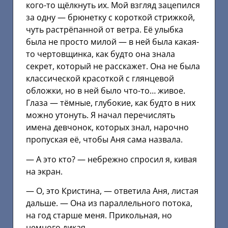
кого-то щёлкнуть их. Мой взгляд зацепился
за одну — брюнетку с короткой стрижкой,
чуть растрёпанной от ветра. Её улыбка
была не просто милой — в ней была какая-
то чертовщинка, как будто она знала
секрет, который не расскажет. Она не была
классической красоткой с глянцевой
обложки, но в ней было что-то… живое.
Глаза — тёмные, глубокие, как будто в них
можно утонуть. Я начал перечислять
имена девчонок, которых знал, нарочно
пропуская её, чтобы Аня сама назвала.
— А это кто? — небрежно спросил я, кивая
на экран.
— О, это Кристина, — ответила Аня, листая
дальше. — Она из параллельного потока,
на год старше меня. Прикольная, но
немного дикая.