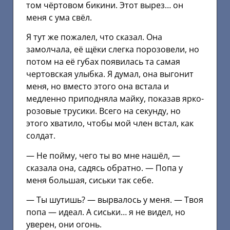
том чёртовом бикини. Этот вырез… он
меня с ума свёл.
Я тут же пожалел, что сказал. Она
замолчала, её щёки слегка порозовели, но
потом на её губах появилась та самая
чертовская улыбка. Я думал, она выгонит
меня, но вместо этого она встала и
медленно приподняла майку, показав ярко-
розовые трусики. Всего на секунду, но
этого хватило, чтобы мой член встал, как
солдат.
— Не пойму, чего ты во мне нашёл, —
сказала она, садясь обратно. — Попа у
меня большая, сиськи так себе.
— Ты шутишь? — вырвалось у меня. — Твоя
попа — идеал. А сиськи… я не видел, но
уверен, они огонь.