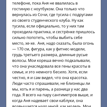
телефоне, пока Аня не ввалилась в
гостиную с ноутбуком. Она только что
вернулась из Сочи, где тусила с подругами
из своего студенческого клуба. Ну как
тусила, если официально, то у них там
проходила практика, и сестрёнке пришлось
сильно попотеть, чтобы выбить себе
место, хе-хе. Аня, надо сказать, была огонь
— 170 см, фигура, как у фитнес-модели,
грудь третьего размера, длинные русые
волосы. Мои кореша вечно подкалывали,
что она унаследовала все гены красоты в
семье, и это немного бесило. Хотя, если
честно, я и сам видел, что она красотка.
Люди часто спрашивали, не близнецы ли
мы, хоть я и парень, а разница у нас два
года. Я всего на пару сантиметров выше, и
когда Аня надевает свои каблуки, она
возвышается надо мной, как модель. Мои