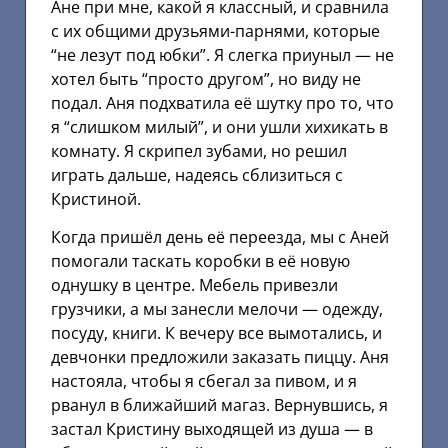
Ане при мне, какой я классный, и сравнила
с их общими друзьями-парнями, которые
“не лезут под юбки”. Я слегка приуныл — не
хотел быть “просто другом”, но виду не
подал. Аня подхватила её шутку про то, что
я “слишком милый”, и они ушли хихикать в
комнату. Я скрипел зубами, но решил
играть дальше, надеясь сблизиться с
Кристиной.
Когда пришёл день её переезда, мы с Аней
помогали таскать коробки в её новую
однушку в центре. Мебель привезли
грузчики, а мы занесли мелочи — одежду,
посуду, книги. К вечеру все вымотались, и
девчонки предложили заказать пиццу. Аня
настояла, чтобы я сбегал за пивом, и я
рванул в ближайший магаз. Вернувшись, я
застал Кристину выходящей из душа — в