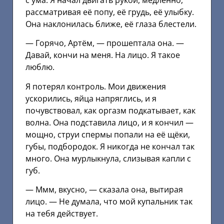
с ума. Я начал двигать рукой, медленно,
рассматривая её попу, её грудь, её улыбку.
Она наклонилась ближе, её глаза блестели.
— Горячо, Артём, — прошептала она. —
Давай, кончи на меня. На лицо. Я такое
люблю.
Я потерял контроль. Мои движения
ускорились, яйца напряглись, и я
почувствовал, как оргазм подкатывает, как
волна. Она подставила лицо, и я кончил —
мощно, струи спермы попали на её щёки,
губы, подбородок. Я никогда не кончал так
много. Она мурлыкнула, слизывая капли с
губ.
— Ммм, вкусно, — сказала она, вытирая
лицо. — Не думала, что мой купальник так
на тебя действует.