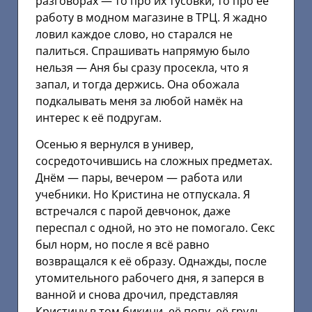
разговорах — то про их тусовки, то про её
работу в модном магазине в ТРЦ. Я жадно
ловил каждое слово, но старался не
палиться. Спрашивать напрямую было
нельзя — Аня бы сразу просекла, что я
запал, и тогда держись. Она обожала
подкалывать меня за любой намёк на
интерес к её подругам.
Осенью я вернулся в универ,
сосредоточившись на сложных предметах.
Днём — пары, вечером — работа или
учебники. Но Кристина не отпускала. Я
встречался с парой девчонок, даже
переспал с одной, но это не помогало. Секс
был норм, но после я всё равно
возвращался к её образу. Однажды, после
утомительного рабочего дня, я заперся в
ванной и снова дрочил, представляя
Кристину в том бикини, её попу, её грудь,