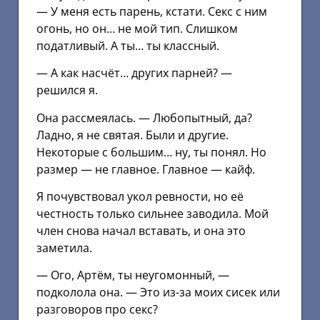
— У меня есть парень, кстати. Секс с ним
огонь, но он… не мой тип. Слишком
податливый. А ты… ты классный.
— А как насчёт… других парней? —
решился я.
Она рассмеялась. — Любопытный, да?
Ладно, я не святая. Были и другие.
Некоторые с большим… ну, ты понял. Но
размер — не главное. Главное — кайф.
Я почувствовал укол ревности, но её
честность только сильнее заводила. Мой
член снова начал вставать, и она это
заметила.
— Ого, Артём, ты неугомонный, —
подколола она. — Это из-за моих сисек или
разговоров про секс?