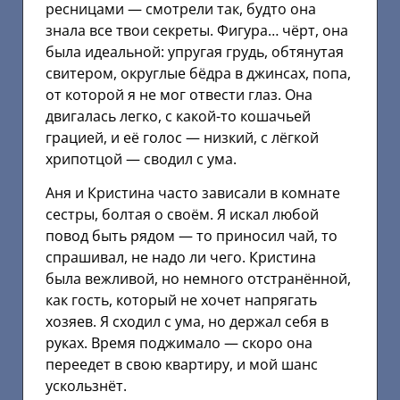
ресницами — смотрели так, будто она
знала все твои секреты. Фигура… чёрт, она
была идеальной: упругая грудь, обтянутая
свитером, округлые бёдра в джинсах, попа,
от которой я не мог отвести глаз. Она
двигалась легко, с какой-то кошачьей
грацией, и её голос — низкий, с лёгкой
хрипотцой — сводил с ума.
Аня и Кристина часто зависали в комнате
сестры, болтая о своём. Я искал любой
повод быть рядом — то приносил чай, то
спрашивал, не надо ли чего. Кристина
была вежливой, но немного отстранённой,
как гость, который не хочет напрягать
хозяев. Я сходил с ума, но держал себя в
руках. Время поджимало — скоро она
переедет в свою квартиру, и мой шанс
ускользнёт.