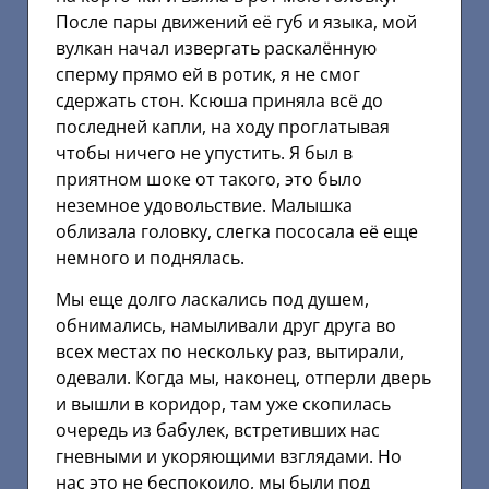
После пары движений её губ и языка, мой
вулкан начал извергать раскалённую
сперму прямо ей в ротик, я не смог
сдержать стон. Ксюша приняла всё до
последней капли, на ходу проглатывая
чтобы ничего не упустить. Я был в
приятном шоке от такого, это было
неземное удовольствие. Малышка
облизала головку, слегка пососала её еще
немного и поднялась.
Мы еще долго ласкались под душем,
обнимались, намыливали друг друга во
всех местах по нескольку раз, вытирали,
одевали. Когда мы, наконец, отперли дверь
и вышли в коридор, там уже скопилась
очередь из бабулек, встретивших нас
гневными и укоряющими взглядами. Но
нас это не беспокоило, мы были под