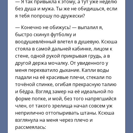
— Я так привыкла к этому, а тут уже неделю
без душа и мужа. Ты же не обидишься, если
я тебя попрошу по-дружески?
— Конечно не обижусь! — выпалил я,
быстро скинул футболку и
воодушевлённый влетел в душевую. Ксюша
стояла в самой дальней кабинке, лицом к
стене, одной рукой прикрывая грудь, а в
другой держа мочалку. От увиденного у
меня перехватило дыхание. Капли воды
падали на её красивые плечи, стекали по
точёной спинке, огибая прекрасную талию
и бёдра. Взгляд замер на её идеальной по
форме попке, и мой, без того напрягшийся
член, от такого зрелища начал совсем уж
неприлично оттопыривать штаны. Ксюша
взглянула на меня через плечо и
рассмеялась: