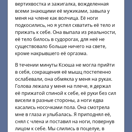
вертихвостка и зажигалка, вожделенная
всеми знающими её мужиками, завыла у
меня на члене как волчица. Её ноги
подкосились, но я успел схватить её тело и
прижать к себе. Она выпала из реальности,
её тело билось в судорогах, для неё не
существовало больше ничего на свете,
кроме накрывшего её оргазма.
В течении минуты Ксюша не могла прийти
в себя, сокращения её мышц постепенно
ослабевали, она обмякла у меня на руках.
Голова лежала у меня на плече, я держал
её прижатой спиной к себе, её руки без сил
висели в разные стороны, а ноги едва
касались носочками пола. Она смотрела
мне в глаза и улыбалась. Я приподнял её,
снял с члена и поставил на ноги, повернув
лицом к себе. Мы слились в поцелуе, в