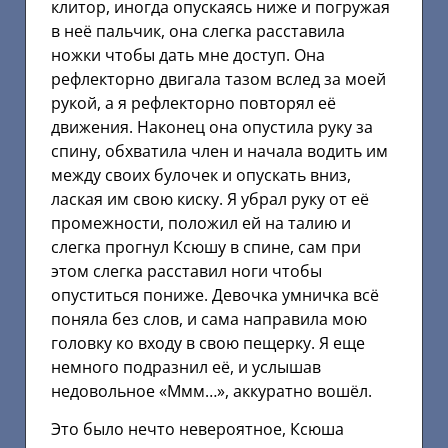
клитор, иногда опускаясь ниже и погружая
в неё пальчик, она слегка расставила
ножки чтобы дать мне доступ. Она
рефлекторно двигала тазом вслед за моей
рукой, а я рефлекторно повторял её
движения. Наконец она опустила руку за
спину, обхватила член и начала водить им
между своих булочек и опускать вниз,
лаская им свою киску. Я убрал руку от её
промежности, положил ей на талию и
слегка прогнул Ксюшу в спине, сам при
этом слегка расставил ноги чтобы
опуститься пониже. Девочка умничка всё
поняла без слов, и сама направила мою
головку ко входу в свою пещерку. Я еще
немного подразнил её, и услышав
недовольное «Ммм…», аккуратно вошёл.
Это было нечто невероятное, Ксюша