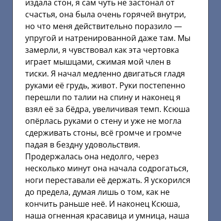
издала стон, я сам чуть не застонал от
счастья, она была очень горячей внутри,
но что меня действительно поразило —
упругой и натренированной даже там. Мы
замерли, я чувствовал как эта чертовка
играет мышцами, сжимая мой член в
тиски. Я начал медленно двигаться гладя
руками её грудь, живот. Руки постепенно
перешли по талии на спину и наконец я
взял её за бёдра, увеличивая темп. Ксюша
опёрлась руками о стену и уже не могла
сдерживать стоны, всё громче и громче
падая в бездну удовольствия.
Продержалась она недолго, через
несколько минут она начала содрогаться,
ноги переставали её держать. Я ускорился
до предела, думая лишь о том, как не
кончить раньше неё. И наконец Ксюша,
наша огненная красавица и умница, наша