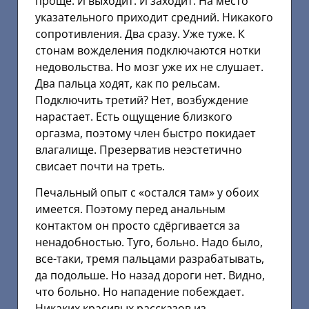
проще. И выходит. И заходит. На место
указательного приходит средний. Никакого
сопротивления. Два сразу. Уже туже. К
стонам вожделения подключаются нотки
недовольства. Но мозг уже их не слушает.
Два пальца ходят, как по рельсам.
Подключить третий? Нет, возбуждение
нарастает. Есть ощущение близкого
оргазма, поэтому член быстро покидает
влагалище. Презерватив неэстетично
свисает почти на треть.
Печальный опыт с «остался там» у обоих
имеется. Поэтому перед анальным
контактом он просто сдёргивается за
ненадобностью. Туго, больно. Надо было,
все-таки, тремя пальцами разрабатывать,
да подольше. Но назад дороги нет. Видно,
что больно. Но нападение побеждает.
Никаких красивых рассказов из