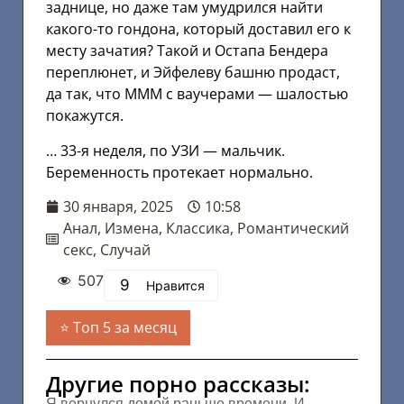
заднице, но даже там умудрился найти
какого-то гондона, который доставил его к
месту зачатия? Такой и Остапа Бендера
переплюнет, и Эйфелеву башню продаст,
да так, что МММ с ваучерами — шалостью
покажутся.
… 33-я неделя, по УЗИ — мальчик.
Беременность протекает нормально.
30 января, 2025
10:58
Анал
,
Измена
,
Классика
,
Романтический
секс
,
Случай
507
9
Нравится
Топ 5 за месяц
Другие порно рассказы:
Я вернулся домой раньше времени. И