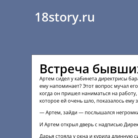
18story.ru
Встреча бывши
Артем сидел у кабинета директрисы бара
ему напоминает? Этот вопрос мучал его 
когда он пришел наниматься на работу,
которое ей очень шло, показалось ему 
— Артем, зайди — послышался негромки
И Артем открыл дверь с надписью Дирек
Дарья стояла у окна и курила длинную с