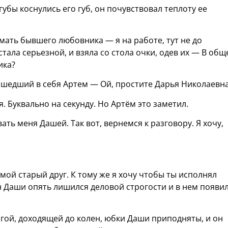
убы коснулись его губ, он почувствовал теплоту ее
мать бывшего любовника — я на работе, тут не до
ала серьезной, и взяла со стола очки, одев их — В общ
ика?
ишедший в себя Артем — Ой, простите Дарья Николаевна
. Буквально на секунду. Но Артём это заметил.
ть меня Дашей. Так вот, вернемся к разговору. Я хочу,
мой старый друг. К тому же я хочу чтобы ты исполнял
н Даши опять лишился деловой строгости и в нем появи
огой, доходящей до колен, юбки Даши приподняты, и он