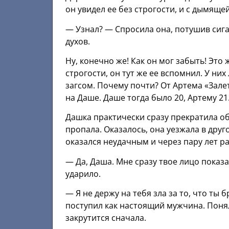
он увидел ее без строгости, и с дымяще
— Узнал? — Спросила она, потушив сига
духов.
Ну, конечно же! Как он мог забыть! Это
строгости, он тут же ее вспомнил. У ни
загсом. Почему почти? От Артема «Зале
на Даше. Даше тогда было 20, Артему 21
Дашка практически сразу прекратила об
пропала. Оказалось, она уезжала в друг
оказался неудачным и через пару лет ра
— Да, Даша. Мне сразу твое лицо показа
ударило.
— Я не держу на тебя зла за то, что ты 
поступил как настоящий мужчина. Поняла
закрутится сначала.