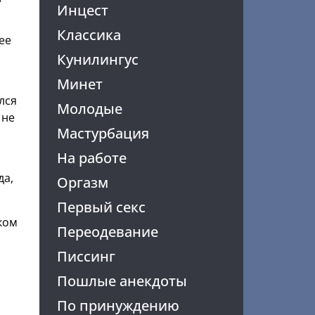
Инцест
Классика
ее
Кунилингус
Минет
лся
Молодые
 не
Мастурбация
На работе
да,
Оргазм
Первый секс
ком
Переодевание
Писсинг
Пошлые анекдоты
По принуждению