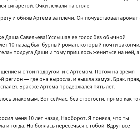
йся сигаретой. Очки лежали на столе.
рету и обняв Артема за плечи. Он почувствовал аромат 
 же Даша Савельева! Услышав ее голос без обычной
х лет 10 назад был бурный роман, который почти закончи
тела» подруга Даши и тому пришлось жениться на ней, а
.
щение и с той подругой, и с Артемом. Потом на время
ой регион — где она выросла, и вышла замуж. Брак, прав
спался. Брак же Артема продержался пять лет.
лось знакомым. Вот сейчас, без строгости, прямо как то
бросил меня 10 лет назад. Наоборот. Я поняла, что ты
 и тогда. Но боялась пересечься с тобой. Вдруг все