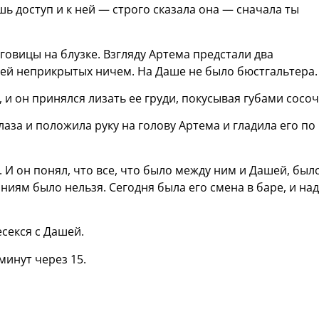
 доступ и к ней — строго сказала она — сначала ты
говицы на блузке. Взгляду Артема предстали два
ей неприкрытых ничем. На Даше не было бюстгальтера.
 и он принялся лизать ее груди, покусывая губами сосоч
за и положила руку на голову Артема и гладила его по
 И он понял, что все, что было между ним и Дашей, был
ниям было нельзя. Сегодня была его смена в баре, и на
есекся с Дашей.
минут через 15.