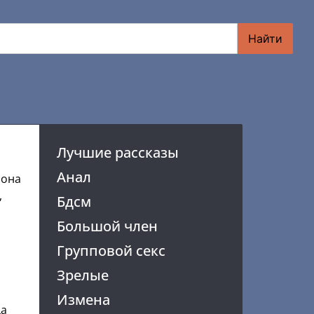
Найти
Лучшие рассказы
Анал
 она
,
Бдсм
Большой член
Групповой секс
Зрелые
Измена
да