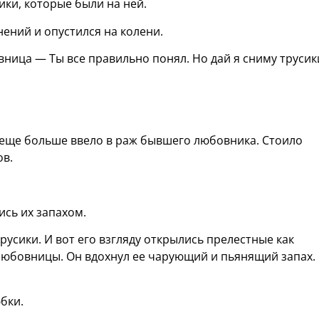
ки, которые были на ней.
ений и опустился на колени.
ница — Ты все правильно понял. Но дай я сниму трусик
о еще больше ввело в раж бывшего любовника. Стоило
ов.
ись их запахом.
русики. И вот его взгляду открылись прелестные как
любовницы. Он вдохнул ее чарующий и пьянящий запах. 
бки.