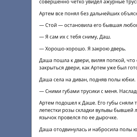
совершенно четко увидел ажурные труси
Артем все понял без дальнейших объясн
— Стой — остановила его бывшая любов
— Я сам их с тебя сниму, Даш.
— Хорошо-хорошо. Я закрою дверь.
Даша пошла к двери, виляя попкой, чт
закрыться двери, как Артем уже был гот
Даша села на диван, подняв полы юбки.
— Сними губами трусики с меня. Наслад
Артем подошел к Даше. Его губы сняли т
лепестки розы складки вульвы бывшей 
язычок провелся по ее дырочке.
Даша отодвинулась и набросила полы ю