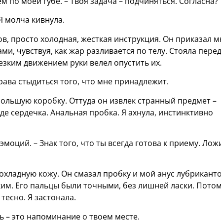
ем по моей губе. – Твоя задача – подчиняться. Согласна?
Я молча кивнула.
в, просто холодная, жесткая инструкция. Он приказал м
ми, чувствуя, как жар разливается по телу. Стояла пере
езким движением руки велел опустить их.
рава стыдиться того, что мне принадлежит.
ольшую коробку. Оттуда он извлек странный предмет –
де сердечка. Анальная пробка. Я ахнула, инстинктивно
 эмоций. – Знак того, что ты всегда готова к приему. Лож
охладную кожу. Он смазал пробку и мой анус лубрикант
им. Его пальцы были точными, без лишней ласки. Потом
тесно. Я застонала.
ль – это напоминание о твоем месте.