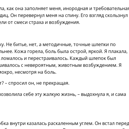
ла, как она заполняет меня, инородная и требовательная
иц. Он перевернул меня на спину. Его взгляд скользнул
ели от смеси страха и возбуждения.
у. Не битье, нет, а методичные, точные шлепки по
ьнее. Кожа горела, боль была острой, яркой. Я плакала,
о ломалось и перестраивалось. Каждый шлепок был
шивалось с невероятным, животным возбуждением. Я
мокро, несмотря на боль.
? – спросил он, не прекращая.
 позволила себе эту жалкую жизнь, – выдохнула я, и сама
обка внутри казалась раскаленным углем. Он встал пере