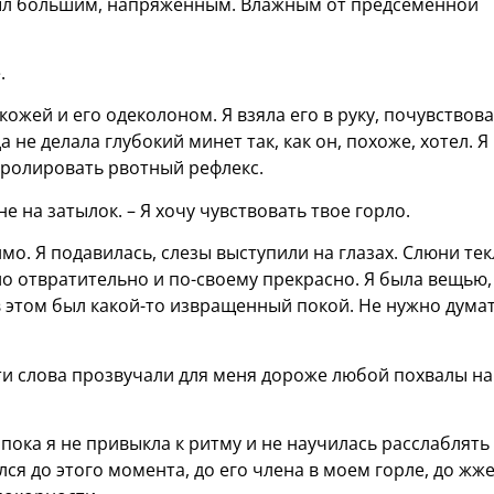
был большим, напряженным. Влажным от предсеменной
.
кожей и его одеколоном. Я взяла его в руку, почувствов
не делала глубокий минет так, как он, похоже, хотел. Я
тролировать рвотный рефлекс.
не на затылок. – Я хочу чувствовать твое горло.
мо. Я подавилась, слезы выступили на глазах. Слюни те
ло отвратительно и по-своему прекрасно. Я была вещью,
в этом был какой-то извращенный покой. Не нужно думат
эти слова прозвучали для меня дороже любой похвалы на
 пока я не привыкла к ритму и не научилась расслаблять
ился до этого момента, до его члена в моем горле, до жж