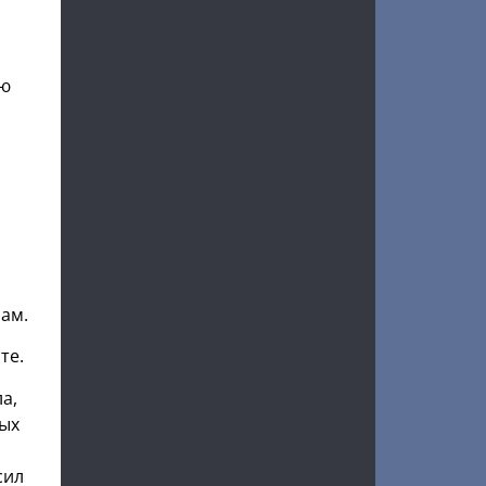
ою
и
рам.
те.
а,
рых
сил