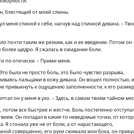
покорности.
н, блестящий от моей слюны.
ул меня спиной к себе, нагнув над спинкой дивана. – Тв
о почти таким же резким, как и ее введение. Потом он
е более щедро. Я сжалась в ожидании боли.
ти по-отечески. – Прими меня.
Это была не просто боль, это было чувство разрыва,
впиваясь пальцами в кожу дивана. Он вошел полностью, 
мне привыкнуть к ощущению заполненности, к его разме
птал он у меня в ухо. – Здесь, в самом твоем тайном мес
, потом все быстрее и жестче. Боль постепенно отступал
вием. Он попадал в какие-то неведомые точки, от кото
а. Я стонала уже не от боли, а от нарастающего,
мной совершенно, его руки сжимали мои бока, он прику