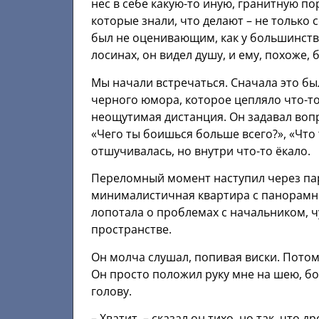
нес в себе какую-то иную, гранитную по
которые знали, что делают – не только с
был не оценивающим, как у большинств
лосинах, он видел душу, и ему, похоже,
Мы начали встречаться. Сначала это бы
черного юмора, которое цепляло что-то 
неощутимая дистанция. Он задавал вопр
«Чего ты боишься больше всего?», «Что
отшучивалась, но внутри что-то ёкало.
Переломный момент наступил через пар
минималистичная квартира с панорамны
лопотала о проблемах с начальником, ч
пространстве.
Он молча слушал, попивая виски. Потом 
Он просто положил руку мне на шею, б
голову.
– Хватит, – сказал он тихо, но так, что д