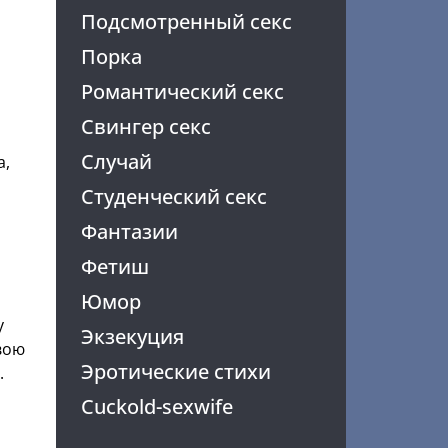
Подсмотренный секс
Порка
Романтический секс
Свингер секс
Случай
а,
Студенческий секс
Фантазии
Фетиш
Юмор
у
Экзекуция
вою
Эротические стихи
.
Cuckold-sexwife