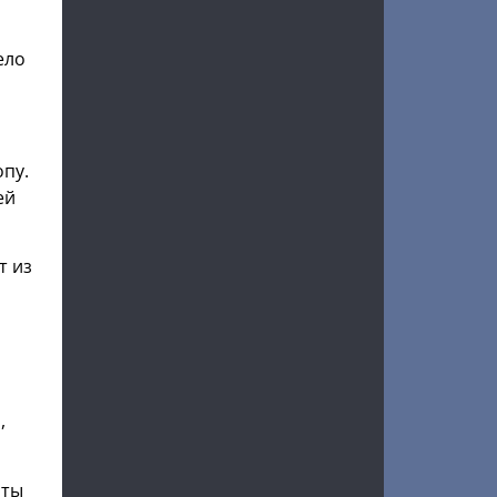
ело
опу.
ей
т из
,
 ты