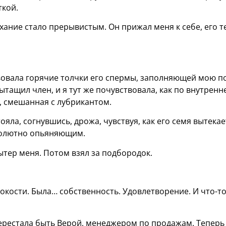
ткой.
дыхание стало прерывистым. Он прижал меня к себе, его т
твовала горячие толчки его спермы, заполняющей мою п
тащил член, и я тут же почувствовала, как по внутренн
, смешанная с лубрикантом.
ояла, согнувшись, дрожа, чувствуя, как его семя вытекае
солютно опьяняющим.
тер меня. Потом взял за подбородок.
токости. Была… собственность. Удовлетворение. И что-то
 перестала быть Верой, менеджером по продажам. Теперь