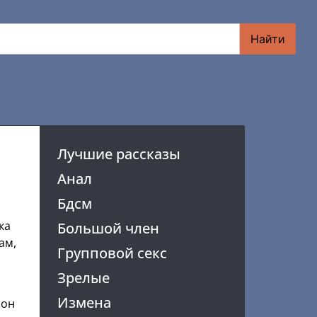
Найти
Лучшие рассказы
Анал
Бдсм
ка
Большой член
ам,
Групповой секс
Зрелые
Измена
 он