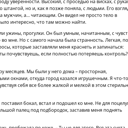
роду уверенности. Высокий, с проседью на висках, с рука
о штангой, но и, как я позже поняла, с людьми. Его взгля
а мужчин, а… читающим. Он видел не просто тело в
 было интересно, что там можно найти.
ли ужины, прогулки. Он был умным, начитанным, с чувс
во мне. Но с самого начала была странность. Легкая, п
осы, которые заставляли меня краснеть и запинаться:
 ты почувствуешь, если полностью потеряешь контроль?»
у месяцев. Мы были у него дома – просторная,
ми окнами, откуда город казался игрушечным. Я что-т
увствуя себя все более жалкой и мелкой в этом стериль
поставил бокал, встал и подошел ко мне. Не для поцелу
ольшой палец под подбородок, заставив меня поднять
рожь пробежала по коже. – Ты не для этого. Вся эта суета,