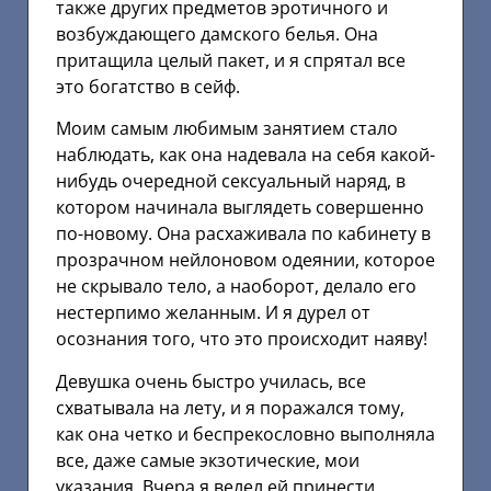
также других предметов эротичного и
возбуждающего дамского белья. Она
притащила целый пакет, и я спрятал все
это богатство в сейф.
Моим самым любимым занятием стало
наблюдать, как она надевала на себя какой-
нибудь очередной сексуальный наряд, в
котором начинала выглядеть совершенно
по-новому. Она расхаживала по кабинету в
прозрачном нейлоновом одеянии, которое
не скрывало тело, а наоборот, делало его
нестерпимо желанным. И я дурел от
осознания того, что это происходит наяву!
Девушка очень быстро училась, все
схватывала на лету, и я поражался тому,
как она четко и беспрекословно выполняла
все, даже самые экзотические, мои
указания. Вчера я велел ей принести