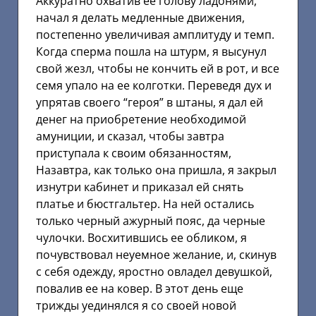
Аккуратно охватив ее голову ладонями,
начал я делать медленные движения,
постепенно увеличивая амплитуду и темп.
Когда сперма пошла на штурм, я высунул
свой жезл, чтобы не кончить ей в рот, и все
семя упало на ее колготки. Переведя дух и
упрятав своего “героя” в штаны, я дал ей
денег на приобретение необходимой
амуниции, и сказал, чтобы завтра
приступала к своим обязанностям,
Назавтра, как только она пришла, я закрыл
изнутри кабинет и приказал ей снять
платье и бюстгальтер. На ней остались
только черный ажурный пояс, да черные
чулочки. Восхитившись ее обликом, я
почувствовал неуемное желание, и, скинув
с себя одежду, яростно овладел девушкой,
повалив ее на ковер. В этот день еще
трижды уединялся я со своей новой