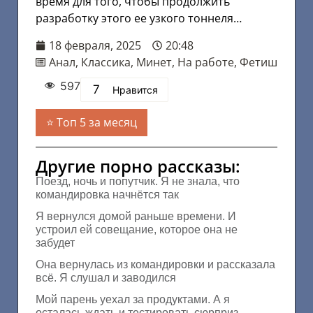
время для того, чтобы продолжить
разработку этого ее узкого тоннеля…
18 февраля, 2025
20:48
Анал
,
Классика
,
Минет
,
На работе
,
Фетиш
597
7
Нравится
Топ 5 за месяц
Другие порно рассказы:
Поезд, ночь и попутчик. Я не знала, что
командировка начнётся так
Я вернулся домой раньше времени. И
устроил ей совещание, которое она не
забудет
Она вернулась из командировки и рассказала
всё. Я слушал и заводился
Мой парень уехал за продуктами. А я
осталась ждать и тестировать сюрприз