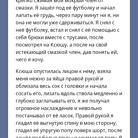
крепко сжимая мой мокрый член от
смазки. Я зашёл под её футболку и начал
лапать её грудь, через пару минут ни я, ни
она не могли уже сдерживаться. Я снял с
неё футболку, встал и снял с её помощью с
себя брюки вместе с трусами, после
посмотрел на Ксюшу, а после на свой
истекающий смазкой член, дав понять ей,
чего я хочу.
Ксюша опустилась лицом к нему, взяла
меня нежно за яйца правой рукой и
облизала весь сок с головки и начала
сосать его, лизать вдоль ствола медленно и
глубоко заглатывать его, я же получал
огромное наслаждение и невольно
постанывал от её ласок. Правой рукой я
гладил её выгнутую спину в мою сторону,
гладил её упругую попу поверх шорт, после
зашёл под белые трусы и сжимал её попу. Я