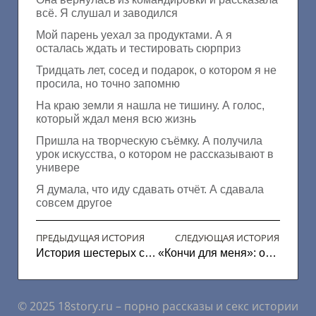
всё. Я слушал и заводился
Мой парень уехал за продуктами. А я
осталась ждать и тестировать сюрприз
Тридцать лет, сосед и подарок, о котором я не
просила, но точно запомню
На краю земли я нашла не тишину. А голос,
который ждал меня всю жизнь
Пришла на творческую съёмку. А получила
урок искусства, о котором не рассказывают в
универе
Я думала, что иду сдавать отчёт. А сдавала
совсем другое
ПРЕДЫДУЩАЯ ИСТОРИЯ
СЛЕДУЮЩАЯ ИСТОРИЯ
История шестерых студентов и женщины из парка
«Кончи для меня»: откровенная история главврача и гинеколога в частной клинике
© 2025 18story.ru – порно рассказы и секс истории