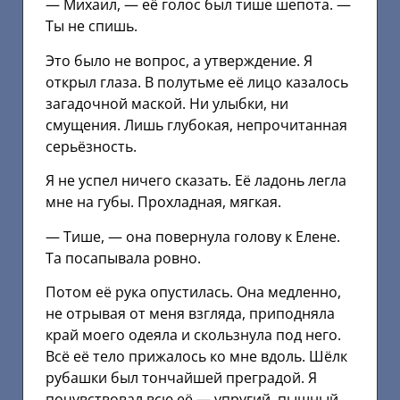
— Михаил, — её голос был тише шепота. —
Ты не спишь.
Это было не вопрос, а утверждение. Я
открыл глаза. В полутьме её лицо казалось
загадочной маской. Ни улыбки, ни
смущения. Лишь глубокая, непрочитанная
серьёзность.
Я не успел ничего сказать. Её ладонь легла
мне на губы. Прохладная, мягкая.
— Тише, — она повернула голову к Елене.
Та посапывала ровно.
Потом её рука опустилась. Она медленно,
не отрывая от меня взгляда, приподняла
край моего одеяла и скользнула под него.
Всё её тело прижалось ко мне вдоль. Шёлк
рубашки был тончайшей преградой. Я
почувствовал всю её — упругий, пышный