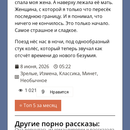
спала моя жена. А наверху лежала её мать.
Женщина, с которой я только что пересёк
последнюю границу. И я понимал, что
ничего не кончилось. Это только начало.
Самое страшное и сладкое.
Поезд нёс нас в ночи, под однообразный
стук колёс, который теперь звучал как
отсчёт времени до нового безумия.
8 июня, 2026
05:22
Зрелые
,
Измена
,
Классика
,
Минет
,
Необычное
1 021
9
Нравится
Топ 5 за месяц
Другие порно рассказы:
Она вернулась из командировки и рассказала