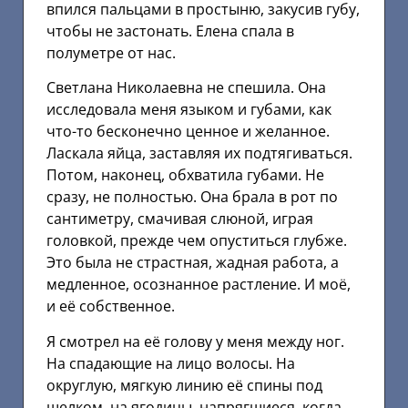
впился пальцами в простыню, закусив губу,
чтобы не застонать. Елена спала в
полуметре от нас.
Светлана Николаевна не спешила. Она
исследовала меня языком и губами, как
что-то бесконечно ценное и желанное.
Ласкала яйца, заставляя их подтягиваться.
Потом, наконец, обхватила губами. Не
сразу, не полностью. Она брала в рот по
сантиметру, смачивая слюной, играя
головкой, прежде чем опуститься глубже.
Это была не страстная, жадная работа, а
медленное, осознанное растление. И моё,
и её собственное.
Я смотрел на её голову у меня между ног.
На спадающие на лицо волосы. На
округлую, мягкую линию её спины под
шелком, на ягодицы, напрягшиеся, когда