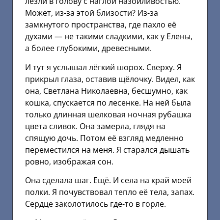
лезли в голову с наглой назойливостью.
Может, из-за этой близости? Из-за
замкнутого пространства, где пахло её
духами — не такими сладкими, как у Елены,
а более глубокими, древесными.
И тут я услышал лёгкий шорох. Сверху. Я
прикрыл глаза, оставив щёлочку. Видел, как
она, Светлана Николаевна, бесшумно, как
кошка, спускается по лесенке. На ней была
только длинная шелковая ночная рубашка
цвета сливок. Она замерла, глядя на
спящую дочь. Потом её взгляд медленно
переместился на меня. Я старался дышать
ровно, изображая сон.
Она сделала шаг. Ещё. И села на край моей
полки. Я почувствовал тепло её тела, запах.
Сердце заколотилось где-то в горле.