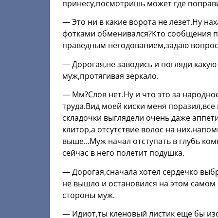
принесу,посмотришь может где поправи
— Это ни в какие ворота не лезет.Ну на
фотками обменивался?Кто сообщения по
праведным негодованием,задаю вопрос
— Дорогая,не заводись и погляди какую 
муж,протягивая зеркало.
— Мм?Слов нет.Ну и что это за народно
труда.Вид моей киски меня поразил,все
складочки выглядели очень даже аппет
клитор,а отсутствие волос на них,напо
выше…Муж начал отступать в глубь ком
сейчас в него полетит подушка.
— Дорогая,сначала хотел сердечко выб
не вышло и остановился на этом самом
стороны муж.
— Идиот,ты кленовый листик еще бы из