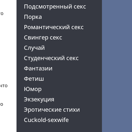
Подсмотренный секс
то
Порка
Романтический секс
Свингер секс
Случай
Студенческий секс
Фантазии
Фетиш
что
Юмор
Экзекуция
го
Эротические стихи
Cuckold-sexwife