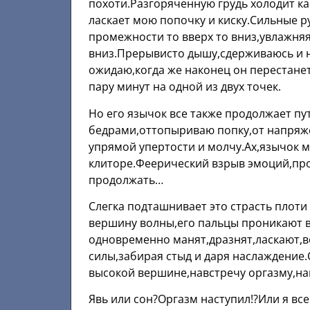
похоти.Разгоряченную грудь холодит к
ласкает мою попочку и киску.Сильные р
промежности то вверх то вниз,увлажняя
вниз.Прерывисто дышу,сдерживаюсь и н
ожидаю,когда же наконец он перестанет
пару минут на одной из двух точек.
Но его язычок все также продолжает пу
бедрами,оттопыриваю попку,от напряже
упрямой упертости и молчу.Ах,язычок му
клиторе.Феерический взрыв эмоций,пр
продолжать…
Слегка подташнивает это страсть плот
вершину волны,его пальцы проникают в
одновременно манят,дразнят,ласкают,
силы,забирая стыд и даря наслаждение.
высокой вершине,навстречу оргазму,н
Явь или сон?Оргазм наступил!?Или я вс