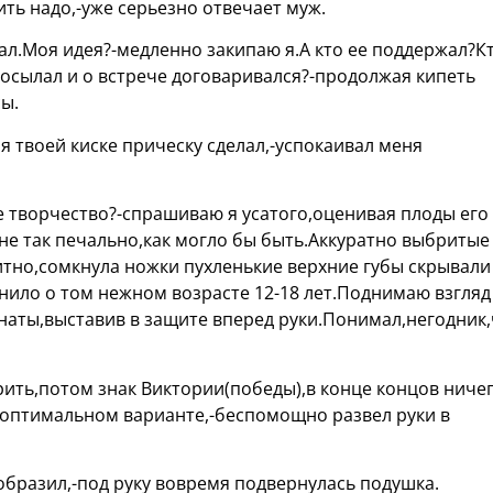
ть надо,-уже серьезно отвечает муж.
хал.Моя идея?-медленно закипаю я.А кто ее поддержал?К
сылал и о встрече договаривался?-продолжая кипеть
ы.
я твоей киске прическу сделал,-успокаивал меня
е творчество?-спрашиваю я усатого,оценивая плоды его
 не так печально,как могло бы быть.Аккуратно выбритые
итно,сомкнула ножки пухленькие верхние губы скрывали
мнило о том нежном возрасте 12-18 лет.Поднимаю взгляд
наты,выставив в защите вперед руки.Понимал,негодник,
рить,потом знак Виктории(победы),в конце концов ниче
 оптимальном варианте,-беспомощно развел руки в
образил,-под руку вовремя подвернулась подушка.