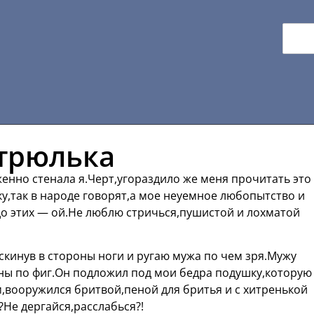
стрюлька
нно стенала я.Черт,угораздило же меня прочитать это
у,так в народе говорят,а мое неуемное любопытство и
о этих — ой.Не люблю стричься,пушистой и лохматой
аскинув в стороны ноги и ругаю мужа по чем зря.Мужу
ны по фиг.Он подложил под мои бедра подушку,которую
вооружился бритвой,пеной для бритья и с хитренькой
Не дергайся,расслабься?!