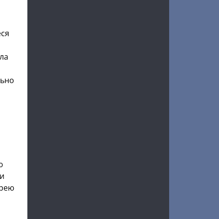
еся
ла
льно
ю
 и
брею