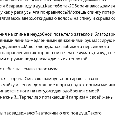
ляя бедрами,иду в душ.Как тебе так?Оборачиваюсь,заме
у,как у рака усы.Ага понравилось?Можешь спинку потер
отягиваюсь вверх,откидываю волосы на спину и скрываюс
ния на спине в неудобной позе,тело затекло и благодар
лавными лениво-медленными движениями рук массирую 
удь, живот…Мою голову,запах любимого персикового
направлении,как хорошо ни о чем не думать,ни куда не
ми струями воды,наслаждаясь их теплотой.
с небес на землю голос мужа.
уть я сгоряча.Смываю шампунь,протираю глаза и
 майку и легкие домашние шорты,под которыми маячи
нается с ноги на ногу,ожидая одобрения с моей
 нежный…Терпеливо потакающий капризам своей жены.
ты так задержался?-затаскиваю его под душ.Такого