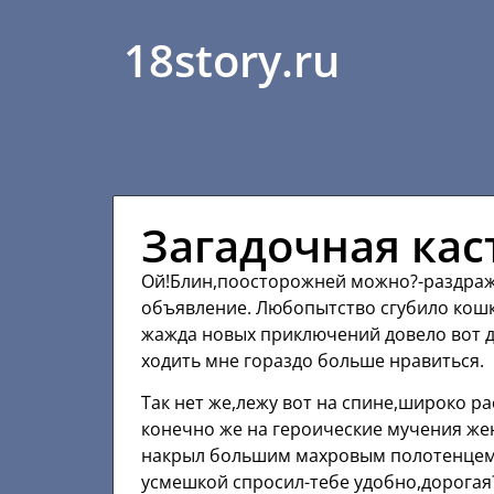
18story.ru
Загадочная ка
Ой!Блин,поосторожней можно?-раздраже
объявление. Любопытство сгубило кошк
жажда новых приключений довело вот д
ходить мне гораздо больше нравиться.
Так нет же,лежу вот на спине,широко р
конечно же на героические мучения же
накрыл большим махровым полотенцем,
усмешкой спросил-тебе удобно,дорогая?