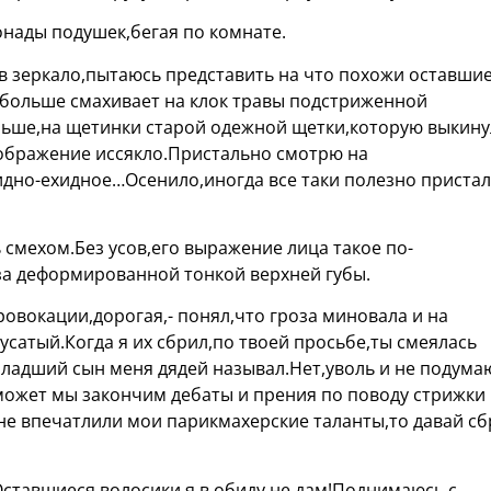
онады подушек,бегая по комнате.
 зеркало,пытаюсь представить на что похожи оставши
т,больше смахивает на клок травы подстриженной
льше,на щетинки старой одежной щетки,которую выкину
оображение иссякло.Пристально смотрю на
бидно-ехидное…Осенило,иногда все таки полезно приста
 смехом.Без усов,его выражение лица такое по-
за деформированной тонкой верхней губы.
овокации,дорогая,- понял,что гроза миновала и на
усатый.Когда я их сбрил,по твоей просьбе,ты смеялась
младший сын меня дядей называл.Нет,уволь и не подума
 может мы закончим дебаты и прения по поводу стрижки
 не впечатлили мои парикмахерские таланты,то давай с
.Оставшиеся волосики я в обиду не дам!Поднимаюсь с