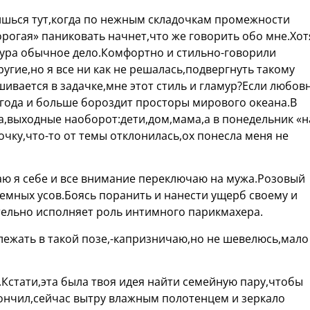
ишься тут,когда по нежным складочкам промежности
рогая» паниковать начнет,что же говорить обо мне.Хот
дура обычное дело.Комфортно и стильно-говорили
угие,но я все ни как не решалась,подвергнуть такому
шивается в задачке,мне этот стиль и гламур?Если любов
лгода и больше бороздит просторы мирового океана.В
ла,выходные наоборот:дети,дом,мама,а в понедельник «
чку,что-то от темы отклонилась,ох понесла меня не
аю я себе и все внимание переключаю на мужа.Розовый
темных усов.Боясь поранить и нанести ущерб своему и
ельно исполняет роль интимного парикмахера.
 лежать в такой позе,-капризничаю,но не шевелюсь,мало
.Кстати,эта была твоя идея найти семейную пару,чтобы
ончил,сейчас вытру влажным полотенцем и зеркало