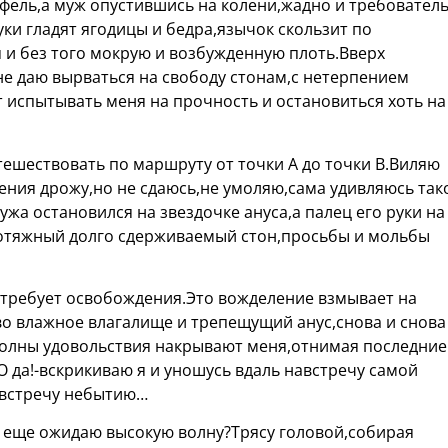
афель,а муж опустившись на колени,жадно и требовател
уки гладят ягодицы и бедра,язычок скользит по
 и без того мокрую и возбужденную плоть.Вверх
е даю вырваться на свободу стонам,с нетерпением
 испытывать меня на прочность и остановиться хоть на
тешествовать по маршруту от точки А до точки В.Виляю
ния дрожу,но не сдаюсь,не умоляю,сама удивляюсь так
жа остановился на звездочке ануса,а палец его руки на
отяжный долго сдерживаемый стон,просьбы и мольбы
и требует освобождения.Это вожделение взмывает на
о влажное влагалище и трепещущий анус,снова и снова
волны удовольствия накрывают меня,отнимая последние
О да!-вскрикиваю я и уношусь вдаль навстречу самой
австречу небытию…
е еще ожидаю высокую волну?Трясу головой,собирая