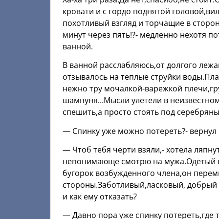
кровати и с гордо поднятой головой,ви
похотливый взгляд и торчащие в сторон
минут через пять!?- медленно нехотя п
ванной.
В ванной расслабляюсь,от долгого лежа
отзывалось на теплые струйки воды.П
нежно тру мочалкой-варежкой плечи,гр
шампуня…Мысли улетели в неизвестном 
спешить,а просто стоять под серебряны
— Спинку уже можно потереть?- вернул 
— Чтоб тебя черти взяли,- хотела ляпн
непонимающе смотрю на мужа.Одетый в
бугорок возбужденного члена,он переми
стороны.Заботливый,ласковый, добрый
и как ему отказать?
— Давно пора уже спинку потереть,где 