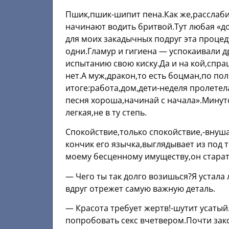
Пшик,пшик-шипит пена.Как же,расслаб
начинают водить бритвой.Тут любая «до
для моих закадычных подруг эта проце
одни.Гламур и гигиена — успокаивали др
испытанию свою киску.Да и на кой,спра
нет.А муж,дракон,то есть боцман,по по
итоге:работа,дом,дети-неделя пролете
песня хороша,начинай с начала».Минуто
легкая,не в ту степь.
Спокойствие,только спокойствие,-внуш
кончик его язычка,выглядывает из под 
моему бесценному имуществу,он старат
— Чего ты так долго возишься?Я устала
вдруг отрежет самую важную деталь.
— Красота требует жертв!-шутит усатый
попробовать секс вчетвером.Почти зак