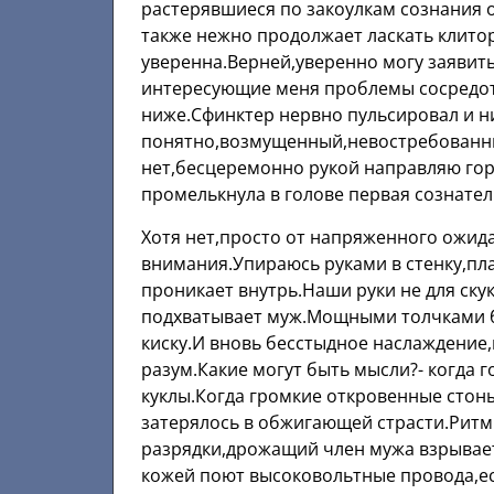
растерявшиеся по закоулкам сознания
также нежно продолжает ласкать клитор
уверенна.Верней,уверенно могу заявить
интересующие меня проблемы сосредото
ниже.Сфинктер нервно пульсировал и н
понятно,возмущенный,невостребованны
нет,бесцеремонно рукой направляю горя
промелькнула в голове первая сознател
Хотя нет,просто от напряженного ожида
внимания.Упираюсь руками в стенку,пла
проникает внутрь.Наши руки не для ску
подхватывает муж.Мощными толчками б
киску.И вновь бесстыдное наслаждение
разум.Какие могут быть мысли?- когда г
куклы.Когда громкие откровенные стоны
затерялось в обжигающей страсти.Ри
разрядки,дрожащий член мужа взрывает
кожей поют высоковольтные провода,ес