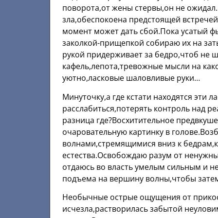
поворота,от жены стервы,он не ожидал.
зла,обеспокоена предстоящей встречей
момент может дать сбой.Пока усатый ф
заколкой-прищепкой собираю их на зат
рукой придерживает за бедро,чтоб не ша
кафель,лепота,тревожные мысли на как
уютно,ласковые шаловливые руки…
Минуточку,а где кстати находятся эти 
расслабиться,потерять контроль над ре
разница где?Восхитительное предвкуше
очаровательную картинку в голове.Воз
волнами,стремящимися вниз к бедрам,
естества.Освобождаю разум от ненужны
отдаюсь во власть умелым сильным и 
подъема на вершину волны,чтобы затем
Необычные острые ощущения от прикос
исчезла,растворилась забытой неулови