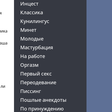
Инцест
Классика
я
Кунилингус
Минет
ника
Молодые
наша
Мастурбация
На работе
Оргазм
Первый секс
Переодевание
 ли
Писсинг
Пошлые анекдоты
По принуждению