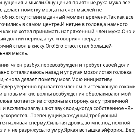
 ощущения и мысли.Ощущения приятные,рука мужа все
,-делает пометку мозг,а на счет мыслей не
 об их отсутствии в данный момент времени.Так как все
чились в самом центре.И нет,не в голове,а намного
и как не хотел принимать напряженный член мужа.Оно 
й долгий период,анус «говорил» твердое
чий ствол в киску.Ого!Его ствол стал больше?-
ьная мысль.
ния член разбух,перевозбужден и требует своей доли
вно отталкиваюсь назад и упругая мозолистая головка
ки,-снова делает пометку мозг.Мою инициативу
едер уверенно врывается членом в истекающую сокам
,и вновь мягкие волны возбуждения обволакивают мой
олова мотается из стороны в сторону,как у тряпичной
 и всхлипы заглушают звук воды,когда собственное «Я»
тм ускоряется…Трепещущий,жаждущий,требующий
ся изливая сперму.Сильная дрожь,во мне,под нежной
ли я не разряжусь,то умру.Яркая вспышка,эйфория…Бер