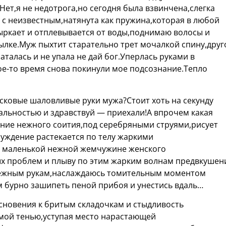
Нет,я не недотрога,но сегодня была взвинчена,слегка
 с неизвестным,натянута как пружина,которая в любой
ыркает и отплевывается от воды,поднимаю волосы и
ылке.Муж пыхтит старательно трет мочалкой спину,друг
талась и не упала не дай бог.Уперлась руками в
ое-то время снова покинули мое подсознание.Тепло
ласковые шаловливые руки мужа?Стоит хоть на секунду
альностью и здравствуй — приехали!А впрочем какая
ние нежного соития,под серебряными струями,рисует
буждение растекается по телу жаркими
к маленькой нежной жемчужине женского
х проблем и плыву по этим жарким волнам предвкушен
нежным рукам,наслаждаюсь томительным моментом
 бурно зашипеть пеной прибоя и унестись вдаль…
новения к бритым складочкам и стыдливость
мой тенью,уступая место нарастающей