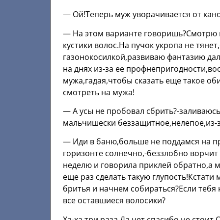
— Ой!Теперь муж уворачивается от кан
— На этом варианте говоришь?Смотрю в
кустики волос.На пучок укропа не тяне
газонокосилкой,развиваю фантазию да
на днях из-за ее профнепригодности,в
мужа,гадая,чтобы сказать еще такое о
смотреть на мужа!
— А усы не пробовал сбрить?-заливаюсь
мальчишески беззащитное,нелепое,из-
— Иди в баню,больше не поддамся на пр
горизонте солнечно,-беззлобно ворчит 
неделю и говорила приклей обратно,а 
еще раз сделать такую глупость!Кстати
бритья и начнем собираться?Если тебя
все оставшиеся волосики?
Ха-ха три раза.Да нет,спасибо,не стоит