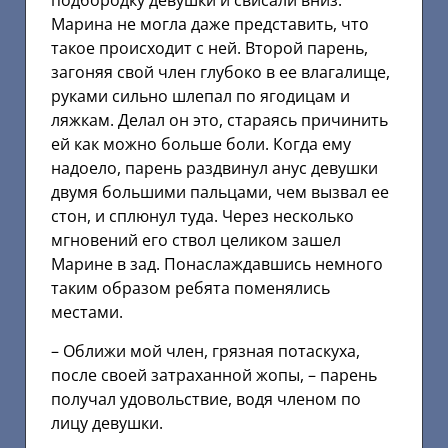
подбородку девушки и свисали вниз.
Марина не могла даже представить, что
такое происходит с ней. Второй парень,
загоняя свой член глубоко в ее влагалище,
руками сильно шлепал по ягодицам и
ляжкам. Делал он это, стараясь причинить
ей как можно больше боли. Когда ему
надоело, парень раздвинул анус девушки
двумя большими пальцами, чем вызвал ее
стон, и сплюнул туда. Через несколько
мгновений его ствол целиком зашел
Марине в зад. Понаслаждавшись немного
таким образом ребята поменялись
местами.
– Оближи мой член, грязная потаскуха,
после своей затраханной жопы, – парень
получал удовольствие, водя членом по
лицу девушки.