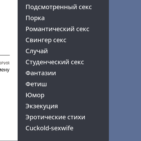
Подсмотренный секс
Порка
Романтический секс
Свингер секс
Случай
Студенческий секс
ОРИЯ
мену
Фантазии
Фетиш
Юмор
Экзекуция
Эротические стихи
Cuckold-sexwife