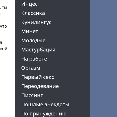
Инцест
, ты
Классика
ю
Кунилингус
 что
Минет
Молодые
я
твой
Мастурбация
На работе
Оргазм
Первый секс
Переодевание
Писсинг
Пошлые анекдоты
По принуждению