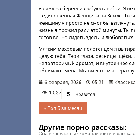
Я сижу на берегу и любуюсь тобой. Я не 
– единственная Женщина на Земле. Твоя 
женщину я просто не смог бы взглянуть.
жизнь я прожил ради этой минуты. Ты п
готов вечно сидеть здесь, и любоваться
Мягким махровым полотенцем я вытираю 
целую тебя. Твои глаза, ресницы, щёки,
неповторимый аромат, и внутреннее сия
обнимают меня. Мы вместе, мы неразлу
6 февраля, 2026
05:21
Классик
1 037
5
Нравится
Топ 5 за месяц
Другие порно рассказы:
Она вернулась из командировки и рассказ