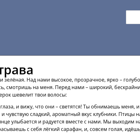
 трава
 и зелёная. Над нами высокое, прозрачное, ярко – голуб
аясь, смотришь на меня. Перед нами – широкий, бескрайн
терок шевелит твои волосы:
глаза, и вижу, что они – светятся! Ты обнимаешь меня, и
, и чувствую сладкий, ароматный вкус клубники. Птицы н
лнце улыбается и радуется вместе с нами. Мы выходим н
асываешь с себя лёгкий сарафан, и, совсем голая, идёш