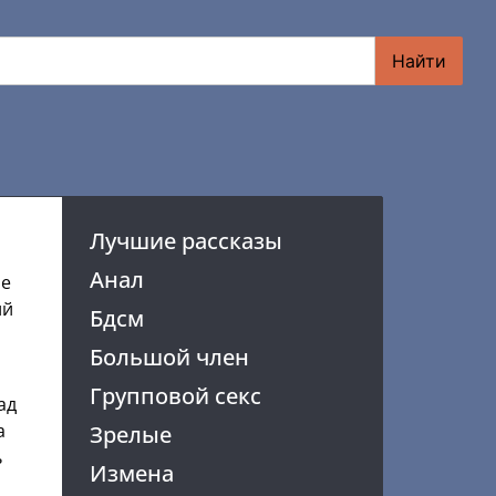
Найти
Лучшие рассказы
Анал
ое
ий
Бдсм
Большой член
Групповой секс
ад
а
Зрелые
ь
Измена