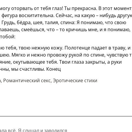
могу оторвать от тебя глаз! Ты прекрасна. В этот момент
фигура восхитительна. Сейчас, на какую – нибудь другу
 Грудь, бёдра, шея, талия, спина: Я понимаю, что свою
лаваешь, смеёшься, что – то кричишь мне, и я понимаю,
 тобой:
тебя, твою нежную кожу. Полотенце падает в траву, и 
 шею. Мягко и нежно провожу рукой по спине, чувствую 
ние, окутывающее тебя. Твои глаза закрыты, а руки
чны, мы счастливы. Конец
а
,
Романтический секс
,
Эротические стихи
ала всё. Я слушал и заводился