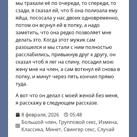
мы трахали её по очереди, то спереди, то
сзади, я сказал ей, что б она полизала ему
яйца, пососала у нас двоих одновременно,
потом он всунул ей в попку, а надо
заметить, что она редко позволяет мне
делать это. Когда этот мужик сам
разошелся и мы стали с ним полностью
расслабились, привыкнув друг к другу, он
сказал чтоб я лег на спину, посадил мою
жену мне на член, а сам воткнул ей снова в
попку, и минут через пять кончил прямо
туда.
А вот что он делал с моей женой без меня,
я расскажу в следующем рассказе.
8 февраля, 2026
05:48
Большой член
,
Групповой секс
,
Измена
,
Классика
,
Минет
,
Свингер секс
,
Случай