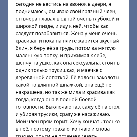
сегодня не вестись на звонок в двери, я
поднимаюсь, омываю свой грязный член,
он вчера плавал в одной очень глубокой и
широкой пизде, и иду к ней, чтобы как
следует позабавиться. Жена у меня очень
красивая и пока на плите жарится вкусный
блин, я беру её за грудь, потом за мягкую
маленькую попку, и прижимая к себе,
шепчу на ушко, как она сексуальна, стоит в
одних только трусишках, и маечке с
деревянной лопаткой. Её волосы заколоты
какой-то длинной шпажкой, она ещё не
накрашена, но так же мила и красива как
тогда, когда она в полной боевой
готовности. Выключаю газ, сажу её на стол,
и убирая трусики, сразу же насаживаю.
Мой член прям горит. Хочу кончать только
в неё, поэтому трахаю, кончаю и снова
трахаю, почти не останавливаясь.