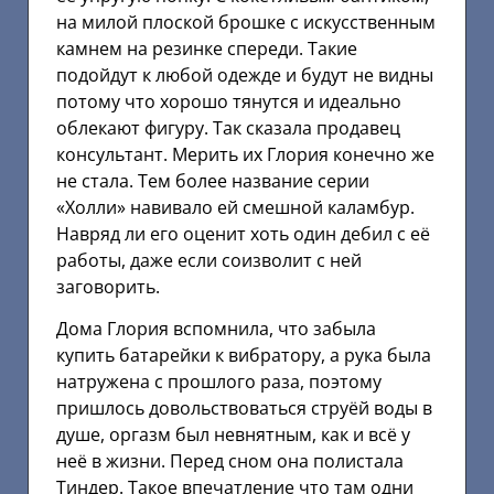
на милой плоской брошке с искусственным
камнем на резинке спереди. Такие
подойдут к любой одежде и будут не видны
потому что хорошо тянутся и идеально
облекают фигуру. Так сказала продавец
консультант. Мерить их Глория конечно же
не стала. Тем более название серии
«Холли» навивало ей смешной каламбур.
Навряд ли его оценит хоть один дебил с её
работы, даже если соизволит с ней
заговорить.
Дома Глория вспомнила, что забыла
купить батарейки к вибратору, а рука была
натружена с прошлого раза, поэтому
пришлось довольствоваться струёй воды в
душе, оргазм был невнятным, как и всё у
неё в жизни. Перед сном она полистала
Тиндер. Такое впечатление что там одни