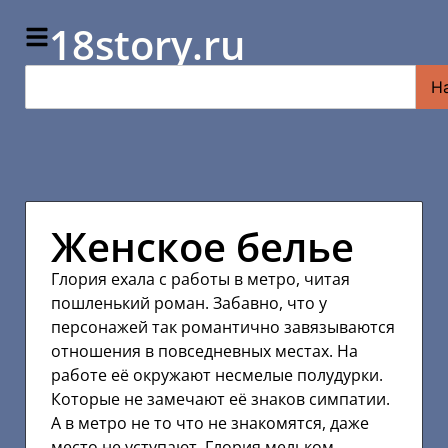
18story.ru
Н
Женское белье
Глория ехала с работы в метро, читая
пошленький роман. Забавно, что у
персонажей так романтично завязываются
отношения в повседневных местах. На
работе её окружают несмелые полудурки.
Которые не замечают её знаков симпатии.
А в метро не то что не знакомятся, даже
место не уступают. Глория мельком