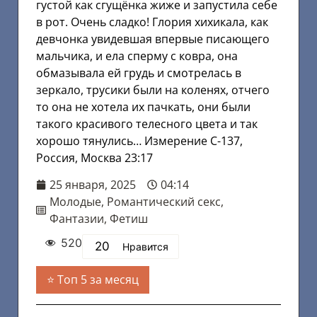
густой как сгущёнка жиже и запустила себе
в рот. Очень сладко! Глория хихикала, как
девчонка увидевшая впервые писающего
мальчика, и ела сперму с ковра, она
обмазывала ей грудь и смотрелась в
зеркало, трусики были на коленях, отчего
то она не хотела их пачкать, они были
такого красивого телесного цвета и так
хорошо тянулись… Измерение С-137,
Россия, Москва 23:17
25 января, 2025
04:14
Молодые
,
Романтический секс
,
Фантазии
,
Фетиш
520
20
Нравится
Топ 5 за месяц