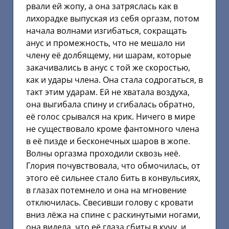
рвали ей жопу, а она затряслась как в
лихорадке выпуская из себя оргазм, потом
начала волнами изгибаться, сокращать
анус и промежность, что не мешало ни
члену её долбящему, ни шарам, которые
закачивались в анус с той же скоростью,
как и удары члена. Она стала содрогаться, в
такт этим ударам. Ей не хватала воздуха,
она выгибала спину и сгибалась обратно,
её голос срывался на крик. Ничего в мире
не существовало кроме фантомного члена
в её пизде и бесконечных шаров в жопе.
Волны оргазма проходили сквозь неё.
Глория почувствовала, что обмочилась, от
этого её сильнее стало бить в конвульсиях,
в глазах потемнело и она на мгновение
отключилась. Свесивши голову с кровати
вниз лёжа на спине с раскинутыми ногами,
она видела, что её глаза сбиты в кучу, и