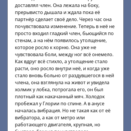
доставлял член. Она лежала на боку,
прерывисто дышала и ждала пока её
партнёр сделает своё дело. Через час она
почувствовала изменение. Теперь в неё не
просто входил гладкий член, бьющийся по
стенам, а на нём появилось утолщение,
которое росло к корню. Она уже не
чувствовала боли, между ног всё онемело.
Как вдруг всё стихло, а утолщение стало
расти, оно росло внутри неё, и когда уже
стало вновь больно от раздувшегося в ней
члена, она взглянула на живот и увидела
холмик у лобка, потрогала его, он был
плотный как накачанный мяч. Холодок
пробежал у Глории по спине. А в анусе
началась вибрация. Но не такая как от её
вибратора, а как от метро или
работающего двигателя, крупная, но