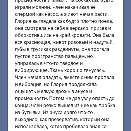
промежность и живот. На сосках как будто
играли молнии. Член накачивал её
спермой как насос, а живот начал расти,
Глория выглядела как будто плотно поела,
она смотрела на себя в зеркало, присев и
облокотившись на край кровати. Она была
вся краснющая, живот розовый и надутый,
губы в трусиках раздвинуты, она трогала
пустое пространство пальцем, но
упиралась в что-то твёрдое и
вибрирующее. Ткань хорошо тянулась.
Член начал опадать, вместе с ним пропала
и вибрация, но Глория продолжала
ощущать мелкую дрожь в анусе и
промежности. Потом не дав узлу опасть до
конца, член резко вышел из неё как пробка
из бутылки. Из ануса долго что-то
выходило, как презерватив, который она
использовала, когда пробовала анал со