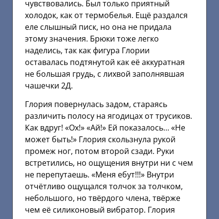
чувствовались. Был только приятный
холодок, как от термобелья. Ещё раздался
еле слышный писк, но она не придала
этому значения. Брюки тоже легко
наделись, так как фигура Глории
оставалась подтянутой как её аккуратная
не большая грудь, с лихвой заполнявшая
чашечки 2Д.
Глория повернулась задом, стараясь
различить полосу на ягодицах от трусиков.
Как вдруг! «Ох!» «Ай!» Ей показалось… «Не
может быть!» Глория скользнула рукой
промеж ног, потом второй сзади. Руки
встретились, но ощущения внутри ни с чем
не перепутаешь. «Меня ебут!!!» Внутри
отчётливо ощущался толчок за толчком,
небольшого, но твёрдого члена, твёрже
чем её силиконовый вибратор. Глория