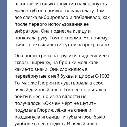
влажная, и только запустив палец внутрь
малых губ она почувствовала влагу. Там
всё слегка вибрировало и побаливало, как
после первого использования её
вибратора. Она поднесла к лицу и
понюхала руку. Точно сперма. Но почему
ничего не вылилось? Тут писк прекратился.
Она посмотрела на трусики, видневшиеся
сквозь ширинку, на брошке мелькали
какие-то знаки. Они сложились в
перевёрнутые к ней буквы и цифры С-1003.
Тотчас же Глория почувствовала в себе
вялый длинный член. Точнее он пытался
войти в неё, но из-за вялости не
получалось. «Ох чем чёрт не шутит»
подумала Глория, лёжа на спине и
раздвинула ягодицы, и губы чтобы было
удобнее в неё входить. И вялый член