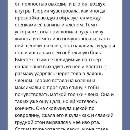
он полностью выходил и вгонял воздух
внутрь. Глория чувствовала, как иногда
прослойка воздуха образуется между
стенками её вагины и членом. Темп
ускорялся, она прислонила руку к низу
живота и отчётливо почувствовала, как в
ней шевелится член, она надавила, и удары
стали доставлять ей небольшую боль.
Вместе с этим её невидимый партнёр
начал чаще выходить из неё и влетать с
размаху ударяясь через тело о ладонь
членом. Глория встала на колени и
максимально прогнула спину, чтобы
почувствовать маткой толчки члена. Она и
так их уже ощущала, но ей хотелось
кончить. Она скользнула щекой по
ковролину, сжала его в кулачках, и сладкий
грудной стон вырвался у неё изо рта.
Соскам тоже хотелось ласки, и она стала