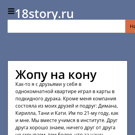
18story.ru
Н
Жопу на кону
Как-то я с друзьями у себя в
однокомнатной квартире играл в карты в
подкидного дурака. Кроме меня компания
состояла из моих друзей и подруг: Димана,
Кирилла, Тани и Кати. Им по 21-му году, как
и мне. Мы вместе учимся в институте. Друг
друга хорошо знаем, ничего друг от друга
не скрываем, тем более, что за нашу