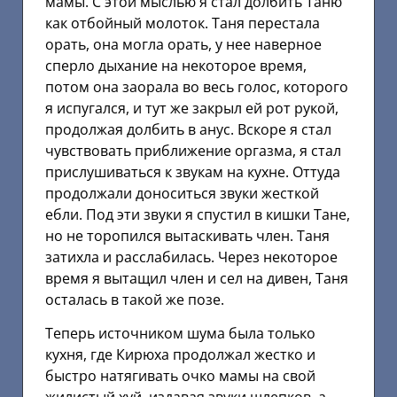
мамы. С этой мыслью я стал долбить Таню
как отбойный молоток. Таня перестала
орать, она могла орать, у нее наверное
сперло дыхание на некоторое время,
потом она заорала во весь голос, которого
я испугался, и тут же закрыл ей рот рукой,
продолжая долбить в анус. Вскоре я стал
чувствовать приближение оргазма, я стал
прислушиваться к звукам на кухне. Оттуда
продолжали доноситься звуки жесткой
ебли. Под эти звуки я спустил в кишки Тане,
но не торопился вытаскивать член. Таня
затихла и расслабилась. Через некоторое
время я вытащил член и сел на дивен, Таня
осталась в такой же позе.
Теперь источником шума была только
кухня, где Кирюха продолжал жестко и
быстро натягивать очко мамы на свой