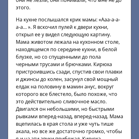
они не лезли, они понимали, что мне не до
этого.
На кухне послышался крик мамы: «Ааа-а-а-
а-а… ». Я вскочил пулей к двери кухни,
открыл ее у видел следующую картину.
Мама животом лежала на кухонном столе,
находящемся по середине кухни, в белой
блузке, но со спущенными до пола
черными трусами и брючками. Кирюха
пристроившись сзади, спустив свои плавки
и джинсы до колен, засунул свой мощный
елдак на половину в мамин анус, вокруг
которого все блестело, было похоже, что
это действительно сливочное масло.
Двигался он небольшими, но быстрыми
рывками вперед-назад, вперед-назад. Мама
вцепилась в края стола и уже чуть тише
акала, но все же достаточно громко, чтобы
я и на эти звуки прибежал. Кирюха