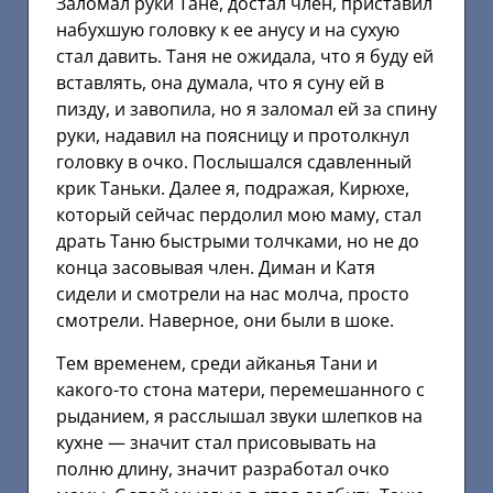
Заломал руки Тане, достал член, приставил
набухшую головку к ее анусу и на сухую
стал давить. Таня не ожидала, что я буду ей
вставлять, она думала, что я суну ей в
пизду, и завопила, но я заломал ей за спину
руки, надавил на поясницу и протолкнул
головку в очко. Послышался сдавленный
крик Таньки. Далее я, подражая, Кирюхе,
который сейчас пердолил мою маму, стал
драть Таню быстрыми толчками, но не до
конца засовывая член. Диман и Катя
сидели и смотрели на нас молча, просто
смотрели. Наверное, они были в шоке.
Тем временем, среди айканья Тани и
какого-то стона матери, перемешанного с
рыданием, я расслышал звуки шлепков на
кухне — значит стал присовывать на
полню длину, значит разработал очко