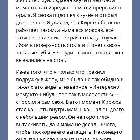
жилистый хуй, издавая звуки шлепков, а
мама только изредка громко и прерывисто
орала. Я снова подошел к кухне и открыл
дверь в нее. Я увидел, что Кирюха бешено
работает тазом, а мама вся мокрая, всё
также вцепившись в края стола, уткнулась
лбом в поверхность стола и стонет сквозь
зажатые зубы. Ее груди от мощных толчков
вывалились на стол.
Из-за того, что я только что трахнул
подружку в жопу, мне было не так обидно и
тяжело это видеть, наверное. «Интересно,
маму кто-нибудь пер так в молодости?» —
спросил я сам себя. В этот момент Кирюха
стал кончать внутрь мамы, кончал он долго
с небольшим рёвом. Он не торопился
вытаскивать, да и мама не делал ничего,
чтобы поскорее его вытащить. Наконец-то
он вытащил свой хуй из маминой жопы,