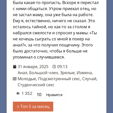
была какая-то пропасть. Вскоре я перестал
с ними общаться. Утром приехал отец, но
не застал маму, она уже была на работе.
Ему я, естественно, ничего не сказал. Это
осталось тайной, но как-то за столом я
набрался смелости и спросил у мамы: «Ты
не хочешь сыграть со мной в покер на
анал?», за что получил пощечину. Этого
было достаточно, чтобы я больше не
упоминал о случившемся.
31 января, 2025
09:13
Анал
,
Большой член
,
Зрелые
,
Измена
,
Молодые
,
Подсмотренный секс
,
Случай
,
Студенческий секс
1 352
10
Нравится
Топ 5 за месяц