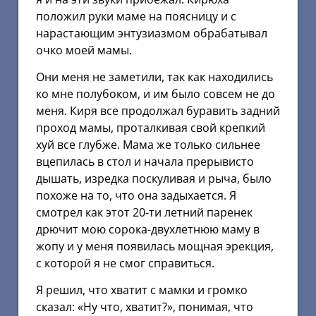
положил руки маме на поясницу и с
нарастающим энтузиазмом обрабатывал
очко моей мамы.
Они меня не заметили, так как находились
ко мне полубоком, и им было совсем не до
меня. Киря все продолжал буравить задний
проход мамы, проталкивая свой крепкий
хуй все глубже. Мама же только сильнее
вцепилась в стол и начала прерывисто
дышать, изредка поскуливая и рыча, было
похоже на то, что она задыхается. Я
смотрел как этот 20-ти летний паренек
дрючит мою сорока-двухлетнюю маму в
жопу и у меня появилась мощная эрекция,
с которой я не смог справиться.
Я решил, что хватит с мамки и громко
сказал: «Ну что, хватит?», понимая, что