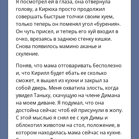
Я посмотрел ей в глаза, она отвернула
голову, а Кирюха просто продолжил
совершать быстрые толчки своим хуем,
только теперь он поменял угол «бурения».
Он чуть присел, и теперь его хуй входил в
очко, врезаясь в заднюю стенку кишки.
Снова появилось мамино аканье и
скуление.
Поняв, что мама отговаривать бесполезно
и, что Кирилл будет ебать ее сколько
сможет, я вышел из кухни и закрыл за
собой дверь. Меня охватила злость, когда
увидел Таньку, скачущую на члене Димана
на моем диване. Я подумал, что она
достойна сейчас чтоб ей присунули в жопу.
С этой мыслью я снял ее с хуя Димы и
облокотил животом на стол, положение, в
котором находилась мама сейчас на кухне.