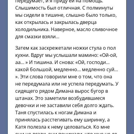
передумает, и я приду ей на помощь.
Слышимость был отличная. С полминуты
мы сидели в тишине, слышно было только,
как открылась и закрылась дверца
холодильника. Наверное, масло сливочное
для смазки взяли…
Затем как заскрежетали ножки стула о пол
кухни. Вдруг мы услышали мамино: «Ой-ой,
аа… » И тишина. И снова: «Ой, господи…
какой большой, медленно… медленно суй…
». Эти слова говорили мне о том, что она
не передумала или не успела передумать. У
сидящего рядом Димана вырос бугор в
штанах. Это заметили возбудившиеся
девочки и не заставили себя долго ждать.
Таня спустилась к ногам Димана и
принялась расстегивать ему ширинку, а
Катя полезла к нему целоваться. Ко мне