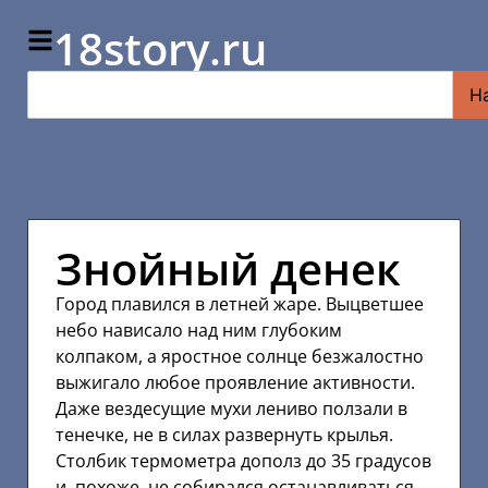
18story.ru
Н
Знойный денек
Город плавился в летней жаре. Выцветшее
небо нависало над ним глубоким
колпаком, а яростное солнце безжалостно
выжигало любое проявление активности.
Даже вездесущие мухи лениво ползали в
тенечке, не в силах развернуть крылья.
Столбик термометра дополз до 35 градусов
и, похоже, не собирался останавливаться