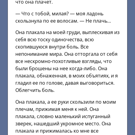
что она плачет.
— Что с тобой, милая? — моя ладонь
скользнула по ее волосам. — Не плачь…
Она плакала на моей груди, выплескивая из
себя всю тоску одиночества, всю
скопившуюся внутри боль. Все
непонимание мира. Она отторгала от себя
все нескромно-похотливые взгляды, что
были брошены на нее когда-либо. Она
плакала, обнаженная, в моих объятиях, и я
гладил ее по голове, давая выговориться.
Облегчить боль.
Она плакала, а ее руки скользили по моим
плечам, прижимая меня к ней. Она
плакала, словно маленький испуганный
зверек, нашедший укромное место. Она
плакала и прижималась ко мне все