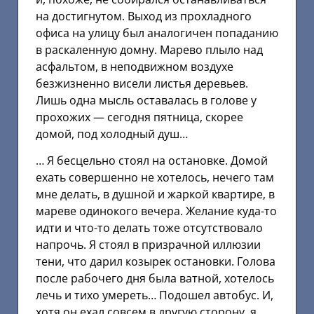
на достигнутом. Выход из прохладного
офиса на улицу был аналогичен попаданию
в раскаленную домну. Марево плыло над
асфальтом, в неподвижном воздухе
безжизненно висели листья деревьев.
Лишь одна мысль оставалась в голове у
прохожих — сегодня пятница, скорее
домой, под холодный душ…
… Я бесцельно стоял на остановке. Домой
ехать совершенно не хотелось, нечего там
мне делать, в душной и жаркой квартире, в
мареве одинокого вечера. Желание куда-то
идти и что-то делать тоже отсутствовало
напрочь. Я стоял в призрачной иллюзии
тени, что дарил козырек остановки. Голова
после рабочего дня была ватной, хотелось
лечь и тихо умереть… Подошел автобус. И,
хотя он ехал совсем в другую сторону, я