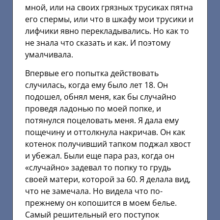
мной, или на своих грязных трусиках пятна
его спермы, или что в шкафу мои трусики и
лифчики явно перекладывались. Но как то
не знала что сказать и как. И поэтому
умалчивала.
Впервые его попытка действовать
случилась, когда ему было лет 18. Он
подошел, обнял меня, как бы случайно
проведя ладонью по моей попке, и
потянулся поцеловать меня. Я дала ему
пощечину и оттолкнула накричав. Он как
котенок получивший тапком поджал хвост
и убежал. Были еще пара раз, когда он
«случайно» задевал то попку то грудь
своей матери, которой за 60. Я делала вид,
что не замечала. Но видела что по-
прежнему он копошится в моем белье.
Самый решительный его поступок