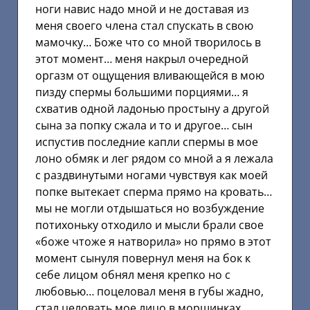
ноги навис надо мной и не доставая из
меня своего члена стал спускать в свою
мамочку… Боже что со мной творилось в
этот момент… меня накрыл очередной
оргазм от ощущения вливающейся в мою
пизду спермы большими порциями… я
схватив одной ладонью простыну а другой
сына за попку сжала и то и другое… сын
испустив последние капли спермы в мое
лоно обмяк и лег рядом со мной а я лежала
с раздвинутыми ногами чувствуя как моей
попке вытекает сперма прямо на кровать…
мы не могли отдышаться но возбуждение
потихоньку отходило и мысли брали свое
«боже чтоже я натворила» но прямо в этот
момент сынуля повернул меня на бок к
себе лицом обнял меня крепко но с
любовью… поцеловал меня в губы жадно,
стал целовать мое лицо в морщинках,