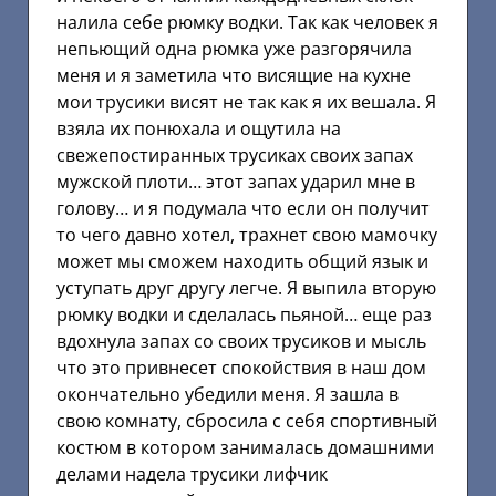
налила себе рюмку водки. Так как человек я
непьющий одна рюмка уже разгорячила
меня и я заметила что висящие на кухне
мои трусики висят не так как я их вешала. Я
взяла их понюхала и ощутила на
свежепостиранных трусиках своих запах
мужской плоти… этот запах ударил мне в
голову… и я подумала что если он получит
то чего давно хотел, трахнет свою мамочку
может мы сможем находить общий язык и
уступать друг другу легче. Я выпила вторую
рюмку водки и сделалась пьяной… еще раз
вдохнула запах со своих трусиков и мысль
что это привнесет спокойствия в наш дом
окончательно убедили меня. Я зашла в
свою комнату, сбросила с себя спортивный
костюм в котором занималась домашними
делами надела трусики лифчик