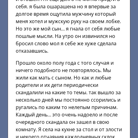
себя. я была ошарашена но я впервые за
долгое время ощутила мужчину который
меня хотел и мужскую руку на своем лобке.
Но это же мой сын… я гнала от себя любые
пошлые мысли. На утро он извинился но
бросил слово мол я себе же хуже сделала
отказавшись.
Прошло около полу года с того случая и
ничего подобного не повторялось. Мы
жили как мать с сыном. Но как и любые
родители и их дети периодически
скандалили на какие то темы. так вышло за
несколько дней мы постоянно ссорились и
ругались по каким то нелепым причинам.
Каждый день… это очень надоело и после
очередного скандала он зашел в свою
комнату. Я села на кухне за стол и от злости
и некоего отчаяния каждодневных склок