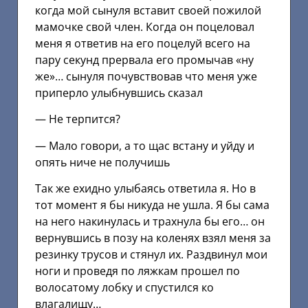
когда мой сынуля вставит своей пожилой
мамочке свой член. Когда он поцеловал
меня я ответив на его поцелуй всего на
пару секунд прервала его промычав «ну
же»… сынуля почувствовав что меня уже
приперло улыбнувшись сказал
— Не терпится?
— Мало говори, а то щас встану и уйду и
опять ниче не получишь
Так же ехидно улыбаясь ответила я. Но в
тот момент я бы никуда не ушла. Я бы сама
на него накинулась и трахнула бы его… он
вернувшись в позу на коленях взял меня за
резинку трусов и стянул их. Раздвинул мои
ноги и проведя по ляжкам прошел по
волосатому лобку и спустился ко
влагалищу…