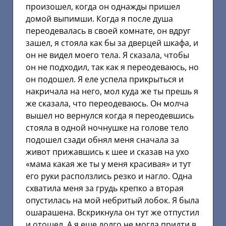
произошел, когда он однажды пришел
домой выпимши. Когда я после душа
переодевалась в своей комнате, он вдруг
зашел, я стояла как бы за дверцей шкафа, и
он не видел моего тела. Я сказала, чтобы
он не подходил, так как я переодеваюсь, но
он подошел. Я еле успела прикрыться и
накричала на него, мол куда же ты прешь я
же сказала, что переодеваюсь. Он молча
вышел но вернулся когда я переодевшись
стояла в одной ночнушке на голове тело
подошел сзади обнял меня сначала за
живот прижавшись к шее и сказав на ухо
«мама какая же ты у меня красивая» и тут
его руки расползлись резко и нагло. Одна
схватила меня за грудь крепко а вторая
опустилась на мой небритый лобок. Я была
ошарашена. Вскрикнула он тут же отпустил
и отошел. А я еще долго не могла придти в