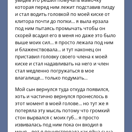
увидев это решил помучать мамочку
которая перед ним лежит подставив пизду
и стал водить головкой по моей киске от
клитора почти до попки… я выла ерзала
под ним пытаясь промычать чтобы он
скорей всадил его в меня но даже это было
выше моих сил… я просто лежала под ним
и блаженствовала… и тут наконец он
приставил головку своего члена к моей
киске и стал надавливать на него и член
стал медленно погружаться в мое
влагалище… только подумать…
Мой сын вернулся туда откуда появился,
хоть и частично вернулся пронеслось в
этот момент в моей голове… но тут же я
потеряла эту мысль потому что громкий
стон вырвался с моих губ… я просто
извивалась под ним пока он входил в
меня… вот я почувствовала как яйца сына