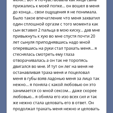
прижались к моей попке… он вошел в меня
до конца… свои ощущения я не понимала.
Было такое впечатление что меня захватил
один сплошной оргазм с того момента как
сын вставил 2 пальца в мою киску… дав мне
привыкнуть к хую во мне спустя почти 20
лет сынуля приподнявшись надо мной
оперевшись на руки стал трахать меня… я
стеснялась смотреть ему глаза
отворачивалась а он так не торопясь
двигался во мне. И тут он лег на меня не
останавливая траха меня и поцеловал
меня в губы взяв ладонью меня за лицо так
нежно… я поняла с какой любовью он это
занимается со мной сексом… даже скорее
любовью… я обняла его изо всех сил и так
же нежно стала целовать его в ответ. Он
продолжал трахать меня нежно и целовать