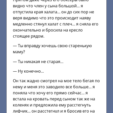
видно что член у сына большой… я
отпустила края халата… он до сих пор не
веря видимо что это происходит наяву
медленно стянул халат с плеч… я сняла его
окончательно и бросила на кресло
стоящее рядом.
— Ты вправду хочешь свою старенькую
маму?
— Ты никакая не старая…
— Ну конечно…
Он так жадно смотрел на мое тело бегая по
нему и меня это заводило все больше… я
поняла что хочу его прямо сейчас… я
встала на кровать перед сыном так же на
коленях и предложила ему расстегнуть
лифчик… он расстегнул и я бросив его на