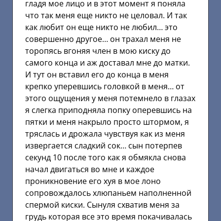
гладя мое лицо и в этот момент я поняла
что так меня еще никто не целовал. И так
как любит он еще никто не любил… это
совершенно другое… он трахал меня не
торопясь вгоняя член в мою киску до
самого конца и аж доставал мне до матки.
И тут он вставил его до конца в меня
крепко уперевшись головкой в меня… от
этого ощущения у меня потемнело в глазах
я слегка приподняла попку оперевшись на
пятки и меня накрыло просто штормом, я
тряслась и дрожала чувствуя как из меня
извергается сладкий сок… сын потерпев
секунд 10 после того как я обмякла снова
начал двигаться во мне и каждое
проникновение его хуя в мое лоно
сопровождалось хлюпаньем наполненной
спермой киски. Сынуля схватив меня за
грудь которая все это время покачивалась