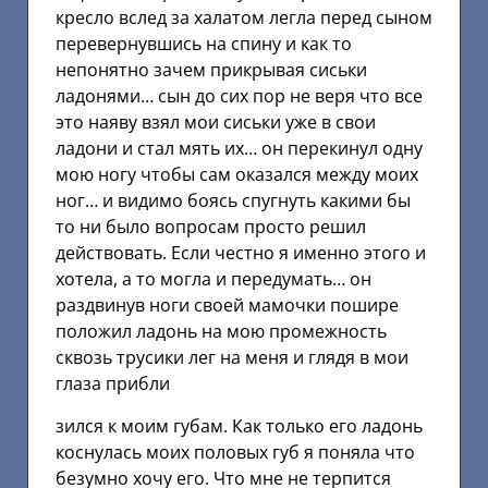
кресло вслед за халатом легла перед сыном
перевернувшись на спину и как то
непонятно зачем прикрывая сиськи
ладонями… сын до сих пор не веря что все
это наяву взял мои сиськи уже в свои
ладони и стал мять их… он перекинул одну
мою ногу чтобы сам оказался между моих
ног… и видимо боясь спугнуть какими бы
то ни было вопросам просто решил
действовать. Если честно я именно этого и
хотела, а то могла и передумать… он
раздвинув ноги своей мамочки пошире
положил ладонь на мою промежность
сквозь трусики лег на меня и глядя в мои
глаза прибли
зился к моим губам. Как только его ладонь
коснулась моих половых губ я поняла что
безумно хочу его. Что мне не терпится