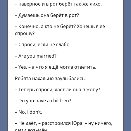
– наверное и в рот берёт так-же лихо.
– Думаешь она берёт в рот?
– Конечно, а кто не берёт? Хочешь я её
спрошу?
– Спроси, если не слабо.
– Аrе yоu mаrriеd?
– Yеs, – а что я ещё могла ответить.
Ребята нахально заулыбались.
– Теперь спроси, даёт ли она в жопу?
– Dо yоu hаvе а childrеn?
– Nо, I dоn’t.
– Не даёт, – расстроился Юра, – ну ничего,
сами возьмём.