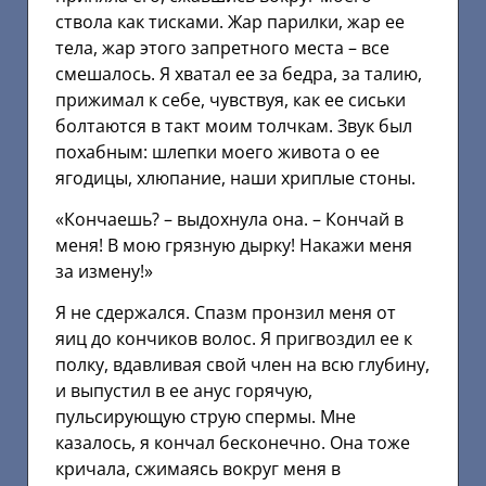
ствола как тисками. Жар парилки, жар ее
тела, жар этого запретного места – все
смешалось. Я хватал ее за бедра, за талию,
прижимал к себе, чувствуя, как ее сиськи
болтаются в такт моим толчкам. Звук был
похабным: шлепки моего живота о ее
ягодицы, хлюпание, наши хриплые стоны.
«Кончаешь? – выдохнула она. – Кончай в
меня! В мою грязную дырку! Накажи меня
за измену!»
Я не сдержался. Спазм пронзил меня от
яиц до кончиков волос. Я пригвоздил ее к
полку, вдавливая свой член на всю глубину,
и выпустил в ее анус горячую,
пульсирующую струю спермы. Мне
казалось, я кончал бесконечно. Она тоже
кричала, сжимаясь вокруг меня в