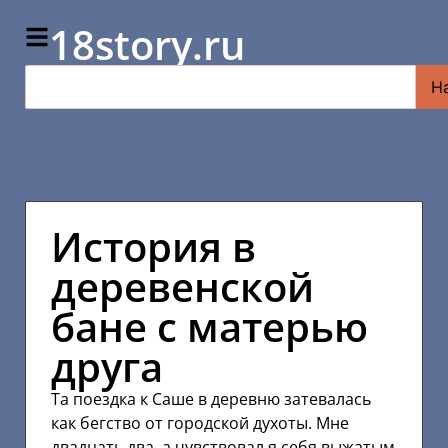
18story.ru
Н
История в
деревенской
бане с матерью
друга
Та поездка к Саше в деревню затевалась
как бегство от городской духоты. Мне
двадцать два, а чувствовал я себя выжатым