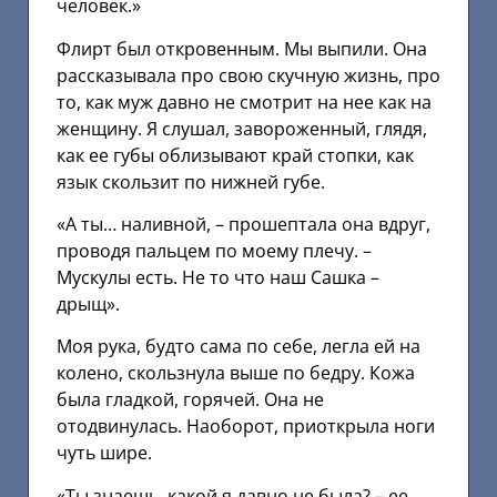
человек.»
Флирт был откровенным. Мы выпили. Она
рассказывала про свою скучную жизнь, про
то, как муж давно не смотрит на нее как на
женщину. Я слушал, завороженный, глядя,
как ее губы облизывают край стопки, как
язык скользит по нижней губе.
«А ты… наливной, – прошептала она вдруг,
проводя пальцем по моему плечу. –
Мускулы есть. Не то что наш Сашка –
дрыщ».
Моя рука, будто сама по себе, легла ей на
колено, скользнула выше по бедру. Кожа
была гладкой, горячей. Она не
отодвинулась. Наоборот, приоткрыла ноги
чуть шире.
«Ты знаешь, какой я давно не была? – ее