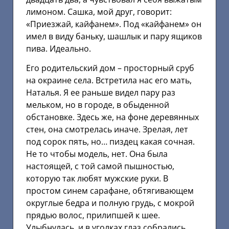
лимоном. Сашка, мой друг, говорит:
«Приезжай, кайфанем». Под «кайфанем» он
имел в виду баньку, шашлык и пару ящиков
пива. Идеально.
Его родительский дом – просторный сруб
на окраине села. Встретила нас его мать,
Наталья. Я ее раньше видел пару раз
мельком, но в городе, в обыденной
обстановке. Здесь же, на фоне деревянных
стен, она смотрелась иначе. Зрелая, лет
под сорок пять, но… пиздец какая сочная.
Не то чтобы модель, нет. Она была
настоящей, с той самой пышностью,
которую так любят мужские руки. В
простом синем сарафане, обтягивающем
округлые бедра и полную грудь, с мокрой
прядью волос, прилипшей к шее.
Улыбнулась, и в уголках глаз собрались