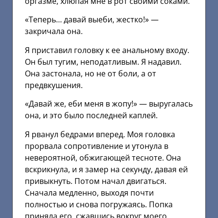
оргазме, хлюпая мне в рот своими соками.
«Теперь… давай выеби, жестко!» —
закричала она.
Я приставил головку к ее анальному входу.
Он был тугим, неподатливым. Я надавил.
Она застонала, но не от боли, а от
предвкушения.
«Давай же, еби меня в жопу!» — выругалась
она, и это было последней каплей.
Я рванул бедрами вперед. Моя головка
прорвала сопротивление и утонула в
невероятной, обжигающей тесноте. Она
вскрикнула, и я замер на секунду, давая ей
привыкнуть. Потом начал двигаться.
Сначала медленно, выходя почти
полностью и снова погружаясь. Попка
приняла его, сжавшись вокруг моего