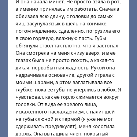
И она начала минет. Не просто взяла в рот,
а именно принялась им работать. Сначала
облизала всю длину, с головки до самых
яиц, засунула язык в щель на кончике,
потом медленно, сдавленно, погрузила его
в свою горячую, влажную пасть. Губы
обтянули ствол так плотно, что я застонал.
Она смотрела на меня снизу вверх, и в ее
глазах была не просто похоть, а какая-то
дикая, первобытная жадность. Рукой она
надрачивала основание, другой играла с
моими шарами, а ртом заглатывала все
глубже, пока ее губы не уперлись в лобок. Я
чувствовал, как ее горло сжимается вокруг
головки. От вида ее зрелого лица,
искаженного наслаждением, с налипшей
на губы слюной и спермой (я уже не мог
сдерживать предэякулят), меня колотила
дрожь. Она вытащила член, покрытый