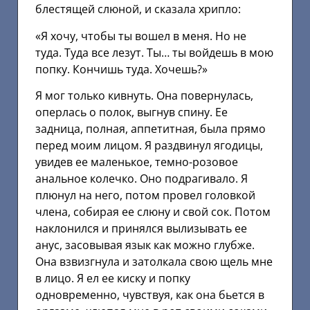
блестящей слюной, и сказала хрипло:
«Я хочу, чтобы ты вошел в меня. Но не
туда. Туда все лезут. Ты… ты войдешь в мою
попку. Кончишь туда. Хочешь?»
Я мог только кивнуть. Она повернулась,
оперлась о полок, выгнув спину. Ее
задница, полная, аппетитная, была прямо
перед моим лицом. Я раздвинул ягодицы,
увидев ее маленькое, темно-розовое
анальное колечко. Оно подрагивало. Я
плюнул на него, потом провел головкой
члена, собирая ее слюну и свой сок. Потом
наклонился и принялся вылизывать ее
анус, засовывая язык как можно глубже.
Она взвизгнула и затолкала свою щель мне
в лицо. Я ел ее киску и попку
одновременно, чувствуя, как она бьется в