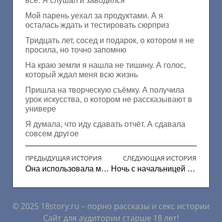
всё. Я слушал и заводился
Мой парень уехал за продуктами. А я
осталась ждать и тестировать сюрприз
Тридцать лет, сосед и подарок, о котором я не
просила, но точно запомню
На краю земли я нашла не тишину. А голос,
который ждал меня всю жизнь
Пришла на творческую съёмку. А получила
урок искусства, о котором не рассказывают в
универе
Я думала, что иду сдавать отчёт. А сдавала
совсем другое
ПРЕДЫДУЩАЯ ИСТОРИЯ
СЛЕДУЮЩАЯ ИСТОРИЯ
Она использовала меня всю ночь
Ночь с начальницей в серверной — откровенный рассказ
© 2025 18story.ru – порно рассказы и секс истории
Сайт для аудитории старше 18 лет!