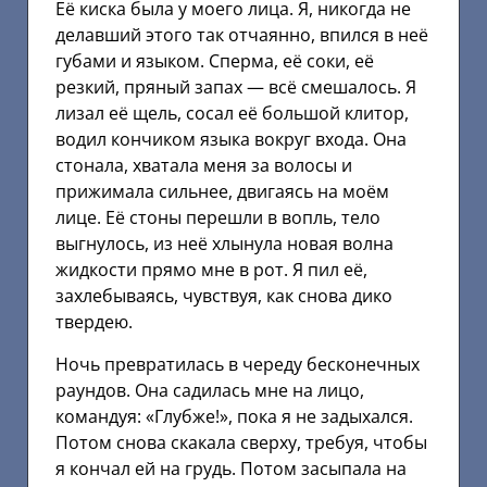
Её киска была у моего лица. Я, никогда не
делавший этого так отчаянно, впился в неё
губами и языком. Сперма, её соки, её
резкий, пряный запах — всё смешалось. Я
лизал её щель, сосал её большой клитор,
водил кончиком языка вокруг входа. Она
стонала, хватала меня за волосы и
прижимала сильнее, двигаясь на моём
лице. Её стоны перешли в вопль, тело
выгнулось, из неё хлынула новая волна
жидкости прямо мне в рот. Я пил её,
захлебываясь, чувствуя, как снова дико
твердею.
Ночь превратилась в череду бесконечных
раундов. Она садилась мне на лицо,
командуя: «Глубже!», пока я не задыхался.
Потом снова скакала сверху, требуя, чтобы
я кончал ей на грудь. Потом засыпала на