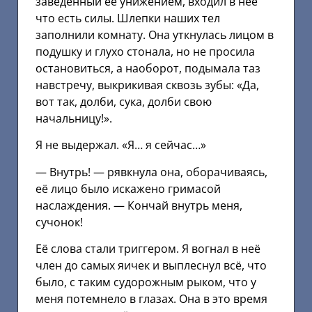
заведенный её унижением, входил в неё
что есть силы. Шлепки наших тел
заполнили комнату. Она уткнулась лицом в
подушку и глухо стонала, но не просила
остановиться, а наоборот, подымала таз
навстречу, выкрикивая сквозь зубы: «Да,
вот так, долби, сука, долби свою
начальницу!».
Я не выдержал. «Я… я сейчас…»
— Внутрь! — рявкнула она, оборачиваясь,
её лицо было искажено гримасой
наслаждения. — Кончай внутрь меня,
сучонок!
Её слова стали триггером. Я вогнал в неё
член до самых яичек и выплеснул всё, что
было, с таким судорожным рыком, что у
меня потемнело в глазах. Она в это время