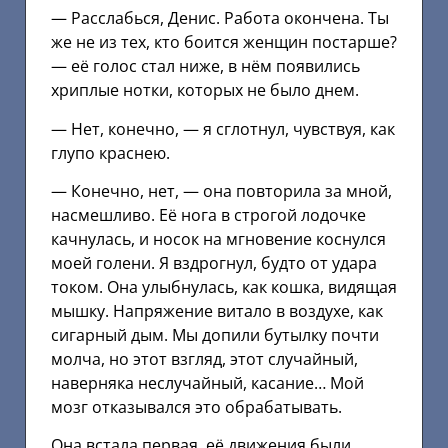
— Расслабься, Денис. Работа окончена. Ты
же не из тех, кто боится женщин постарше?
— её голос стал ниже, в нём появились
хриплые нотки, которых не было днем.
— Нет, конечно, — я сглотнул, чувствуя, как
глупо краснею.
— Конечно, нет, — она повторила за мной,
насмешливо. Её нога в строгой лодочке
качнулась, и носок на мгновение коснулся
моей голени. Я вздрогнул, будто от удара
током. Она улыбнулась, как кошка, видящая
мышку. Напряжение витало в воздухе, как
сигарный дым. Мы допили бутылку почти
молча, но этот взгляд, этот случайный,
наверняка неслучайный, касание… Мой
мозг отказывался это обрабатывать.
Она встала первая, её движения были