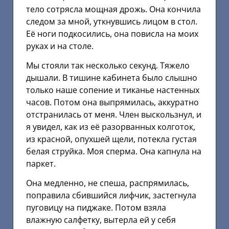
тело сотрясла мощная дрожь. Она кончила
следом за мной, уткнувшись лицом в стол.
Её ноги подкосились, она повисла на моих
руках и на столе.
Мы стояли так несколько секунд. Тяжело
дышали. В тишине кабинета было слышно
только наше сопение и тиканье настенных
часов. Потом она выпрямилась, аккуратно
отстранилась от меня. Член выскользнул, и
я увидел, как из её разорванных колготок,
из красной, опухшей щели, потекла густая
белая струйка. Моя сперма. Она капнула на
паркет.
Она медленно, не спеша, распрямилась,
поправила сбившийся лифчик, застегнула
пуговицу на пиджаке. Потом взяла
влажную салфетку, вытерла ей у себя