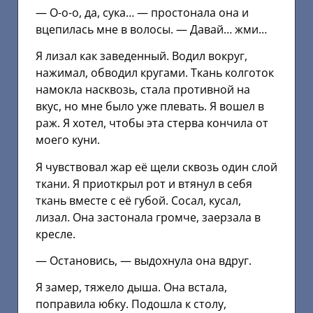
— О-о-о, да, сука… — простонала она и
вцепилась мне в волосы. — Давай… жми…
Я лизал как заведенный. Водил вокруг,
нажимал, обводил кругами. Ткань колготок
намокла насквозь, стала противной на
вкус, но мне было уже плевать. Я вошел в
раж. Я хотел, чтобы эта стерва кончила от
моего куни.
Я чувствовал жар её щели сквозь один слой
ткани. Я приоткрыл рот и втянул в себя
ткань вместе с её губой. Сосал, кусал,
лизал. Она застонала громче, заерзала в
кресле.
— Остановись, — выдохнула она вдруг.
Я замер, тяжело дыша. Она встала,
поправила юбку. Подошла к столу,