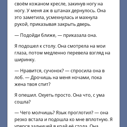
своём кожаном кресле, закинув ногу на
ногу. У меня аж в штанах дернулось. Она
это заметила, усмехнулась и махнула
рукой, приказывая закрыть дверь.
— Подойди ближе, — приказала она.
Я подошел к столу. Она смотрела на мои
глаза, потом медленно перевела взгляд на
ширинку.
— Нравится, сучонок? — спросила она в
лоб. — Дрочишь на меня ночами, пока
жена твоя спит?
Я опешил. Охуеть просто. Она что, с ума
сошла?
— Чего молчишь? Язык проглотил? — она
резко встала и подошла ко мне вплотную. Я
уперся задницей в край её стола. Она