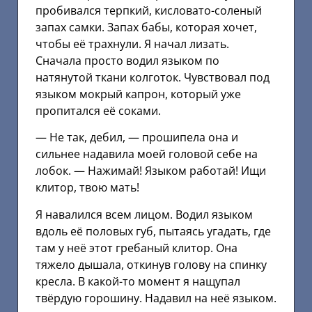
пробивался терпкий, кисловато-соленый
запах самки. Запах бабы, которая хочет,
чтобы её трахнули. Я начал лизать.
Сначала просто водил языком по
натянутой ткани колготок. Чувствовал под
языком мокрый капрон, который уже
пропитался её соками.
— Не так, дебил, — прошипела она и
сильнее надавила моей головой себе на
лобок. — Нажимай! Языком работай! Ищи
клитор, твою мать!
Я навалился всем лицом. Водил языком
вдоль её половых губ, пытаясь угадать, где
там у неё этот гребаный клитор. Она
тяжело дышала, откинув голову на спинку
кресла. В какой-то момент я нащупал
твёрдую горошину. Надавил на неё языком.