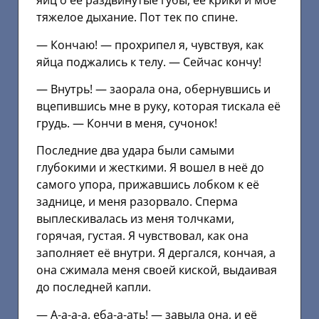
яиц о её раздвинутые губы, её крики и мое
тяжелое дыхание. Пот тек по спине.
— Кончаю! — прохрипел я, чувствуя, как
яйца поджались к телу. — Сейчас кончу!
— Внутрь! — заорала она, обернувшись и
вцепившись мне в руку, которая тискала её
грудь. — Кончи в меня, сучонок!
Последние два удара были самыми
глубокими и жесткими. Я вошел в неё до
самого упора, прижавшись лобком к её
заднице, и меня разорвало. Сперма
выплескивалась из меня толчками,
горячая, густая. Я чувствовал, как она
заполняет её внутри. Я дергался, кончая, а
она сжимала меня своей киской, выдаивая
до последней капли.
— А-а-а-а, еба-а-ать! — завыла она, и её