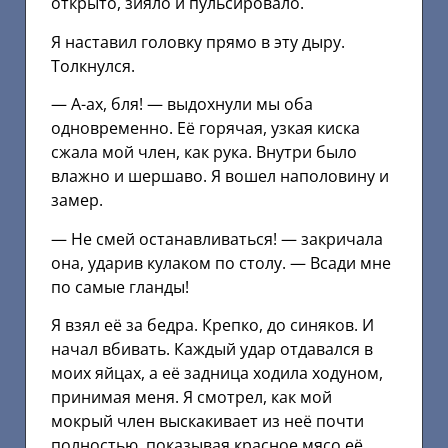
открыто, зияло и пульсировало.
Я наставил головку прямо в эту дыру.
Толкнулся.
— А-ах, бля! — выдохнули мы оба
одновременно. Её горячая, узкая киска
сжала мой член, как рука. Внутри было
влажно и шершаво. Я вошел наполовину и
замер.
— Не смей останавливаться! — закричала
она, ударив кулаком по столу. — Всади мне
по самые гланды!
Я взял её за бедра. Крепко, до синяков. И
начал вбивать. Каждый удар отдавался в
моих яйцах, а её задница ходила ходуном,
принимая меня. Я смотрел, как мой
мокрый член выскакивает из неё почти
полностью, показывая красное мясо её