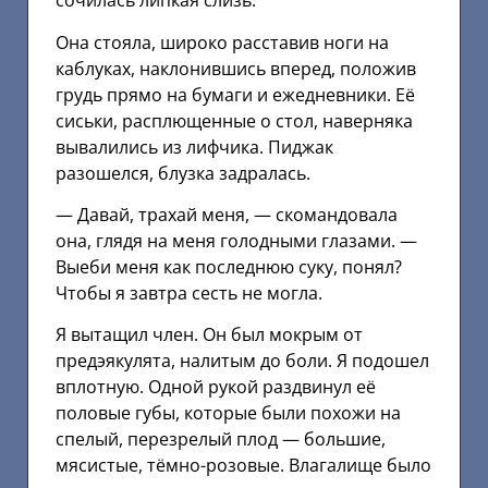
сочилась липкая слизь.
Она стояла, широко расставив ноги на
каблуках, наклонившись вперед, положив
грудь прямо на бумаги и ежедневники. Её
сиськи, расплющенные о стол, наверняка
вывалились из лифчика. Пиджак
разошелся, блузка задралась.
— Давай, трахай меня, — скомандовала
она, глядя на меня голодными глазами. —
Выеби меня как последнюю суку, понял?
Чтобы я завтра сесть не могла.
Я вытащил член. Он был мокрым от
предэякулята, налитым до боли. Я подошел
вплотную. Одной рукой раздвинул её
половые губы, которые были похожи на
спелый, перезрелый плод — большие,
мясистые, тёмно-розовые. Влагалище было