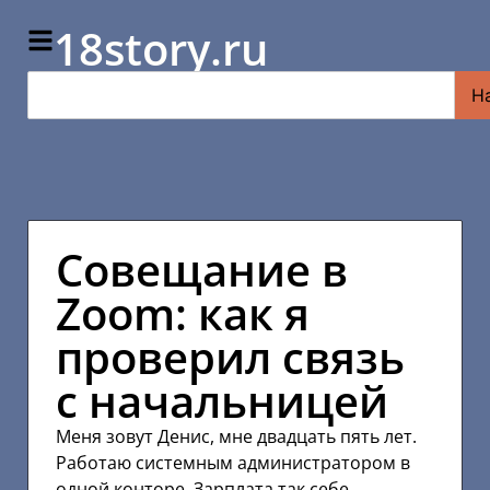
18story.ru
Н
Совещание в
Zoom: как я
проверил связь
с начальницей
Меня зовут Денис, мне двадцать пять лет.
Работаю системным администратором в
одной конторе. Зарплата так себе,