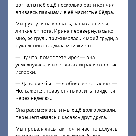
вогнал в неё ещё несколько раз и кончил,
впиваясь пальцами в её мясистые бёдра.
Мы рухнули на кровать, запыхавшиеся,
липкие от пота. Ирина перевернулась ко
мне, её грудь прижималась к моей груди, а
рука лениво гладила мой живот.
— Ну что, помог тёте Ире? — она
усмехнулась, и в её глазах играли озорные
искорки.
— Да вроде бы… — я обнял её за талию. —
Но, кажется, траву опять косить придётся
через неделю…
Она рассмеялась, и мы ещё долго лежали,
перешёптываясь и касаясь друг друга.
Мы провалялись так почти час, то целуясь,
то просто касаясь друг друга, будто