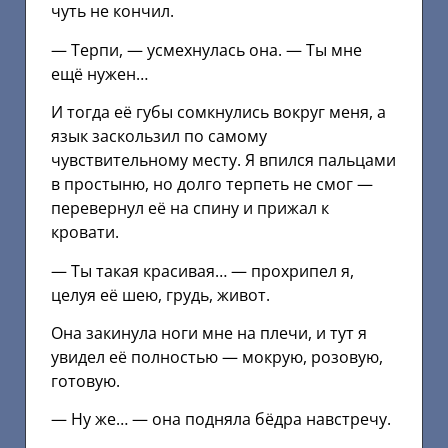
чуть не кончил.
— Терпи, — усмехнулась она. — Ты мне
ещё нужен…
И тогда её губы сомкнулись вокруг меня, а
язык заскользил по самому
чувствительному месту. Я впился пальцами
в простыню, но долго терпеть не смог —
перевернул её на спину и прижал к
кровати.
— Ты такая красивая… — прохрипел я,
целуя её шею, грудь, живот.
Она закинула ноги мне на плечи, и тут я
увидел её полностью — мокрую, розовую,
готовую.
— Ну же… — она подняла бёдра навстречу.