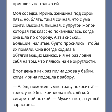
пришлось не только ей…
Моя соседка, Ирина, женщина под сорок
пять, но, блять, такая сочная, что с ума
сойти. Высокая, пышная, с упругой жопой,
которая так классно покачивалась, когда
она шла по огороду. А эти сиськи…
Большие, налитые, будто просились, чтобы
их помяли. Она всегда ходила в
обтягивающих майках, и я не раз ловил
себя на том, что пялюсь на её округлости.
В тот день я как раз пилил дрова у бабки,
когда Ирина подошла к забору.
— Алёш, поможешь мне траву покосить? —
голос у неё был хрипловатый, с лёгкой
сигаретной ноткой. — Мужика нет, а тут всё
зарастает…