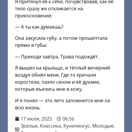
Я притянул её к себе, почувствовав, как её
тело сразу же откликается на
прикосновение:
— А ты как думаешь?
Она закусила губу, а потом прошептала
прямо в губы:
— Приходи завтра. Трава подождёт.
Я вышел на крыльцо, и тёплый вечерний
воздух обнял меня. Где-то кричали
коростели, пахло сеном и её духами,
которые въелись мне в кожу.
И я понял — это лето запомнится мне на
всю жизнь.
17 июля, 2025
06:56
Зрелые
,
Классика
,
Кунилингус
,
Молодые
,