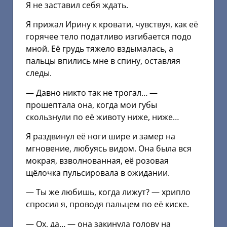
Я не заставил себя ждать.
Я прижал Ирину к кровати, чувствуя, как её
горячее тело податливо изгибается подо
мной. Её грудь тяжело вздымалась, а
пальцы впились мне в спину, оставляя
следы.
— Давно никто так не трогал… —
прошептала она, когда мои губы
скользнули по её животу ниже, ниже…
Я раздвинул её ноги шире и замер на
мгновение, любуясь видом. Она была вся
мокрая, взволнованная, её розовая
щёлочка пульсировала в ожидании.
— Ты же любишь, когда лижут? — хрипло
спросил я, проводя пальцем по её киске.
— Ох, да… — она закинула голову на