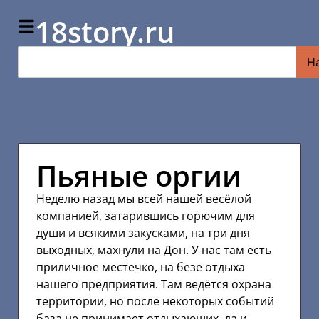
18story.ru
Н
Пьяные оргии
Неделю назад мы всей нашей весёлой
компанией, затарившись горючим для
души и всякими закусками, на три дня
выходных, махнули на Дон. У нас там есть
приличное местечко, на безе отдыха
нашего предприятия. Там ведётся охрана
территории, но после некоторых событий
база не принимает отдыхающих, да и