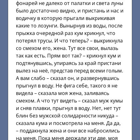
фонарей не далеко от палатки и света луны
было достаточно видно, и пристань и нас и
водичку в которую прыгали выкрикивая
какие то лозунги. Вынырнув из воды, после
прыжка очередной раз кум крикнул, что
потерял трусы. И что теперь? – выкрикнула
со смехом его, жена. Тут все свои, вылазь
так как есть. Прям вот так? – крикнул кум и
подтянувшись, упираясь за край пристани
вылез на неё, представ перед всеми голым.
А вам слабо – сказал он, и развернувшись
прыгнул в воду. Не фига себе, такого я не
видела – сказала моя жена, заливаясь
смехом. А что тут видеть – сказал муж кумы
и сняв плавки, прыгнул в воду. Нет, нет тут
блин без мужской солидарности никуда –
сказала кума и посмотрела на меня. Да да,
– поддакнула жена и они все набросились
на меня. Пока меня держали эти две, моя