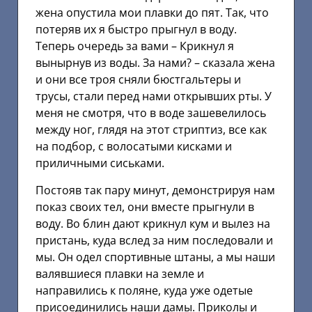
жена опустила мои плавки до пят. Так, что
потеряв их я быстро прыгнул в воду.
Теперь очередь за вами – Крикнул я
вынырнув из воды. За нами? – сказала жена
и они все троя сняли бюстгальтеры и
трусы, стали перед нами открывших рты. У
меня не смотря, что в воде зашевелилось
между ног, глядя на этот стриптиз, все как
на подбор, с волосатыми кисками и
приличными сиськами.
Постояв так пару минут, демонстрируя нам
показ своих тел, они вместе прыгнули в
воду. Во блин дают крикнул кум и вылез на
пристань, куда вслед за ним последовали и
мы. Он одел спортивные штаны, а мы наши
валявшиеся плавки на земле и
направились к поляне, куда уже одетые
присоединились наши дамы. Приколы и