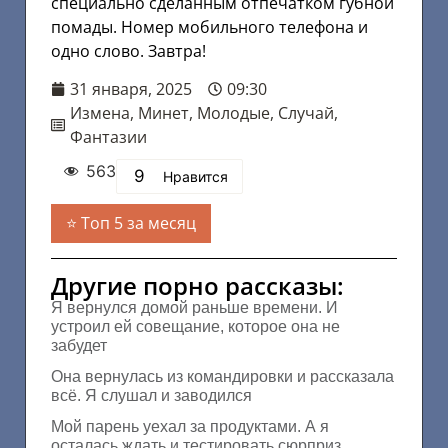
специально сделанным отпечатком губной
помады. Номер мобильного телефона и
одно слово. Завтра!
31 января, 2025
09:30
Измена
,
Минет
,
Молодые
,
Случай
,
Фантазии
563
9
Нравится
Топ 5 за месяц
Другие порно рассказы:
Я вернулся домой раньше времени. И
устроил ей совещание, которое она не
забудет
Она вернулась из командировки и рассказала
всё. Я слушал и заводился
Мой парень уехал за продуктами. А я
осталась ждать и тестировать сюрприз