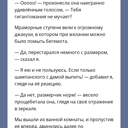
— Ооооо! — произнесла она наигранно
удивлённым голосом, — Тебя
гигантомания не мучает?
Мраморные ступени вели к огромному
джакузи, в котором при желании можно
было помыть бегемота.
— Да, перестарался немного с размером,
— сказал я.
— Я ею и не пользуюсь. Если только
шампанского с дамой выпить! — добавил я,
глядя на её реакцию.
— Да нет, размерчик норм! — весело
прощебетала она, глядя на своё отражение
в зеркале.
Мы вышли из ванной комнаты, и пропустив
её вперёд, двинулись далее по