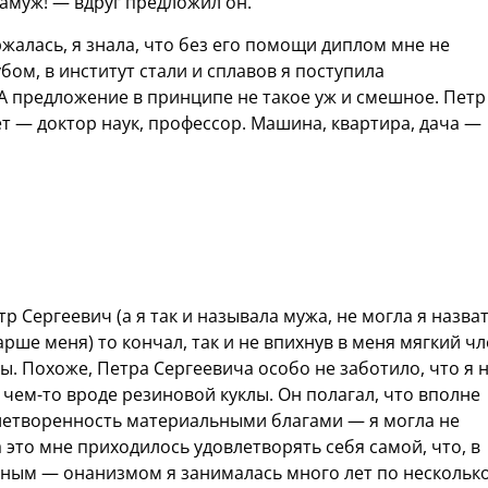
замуж! — вдруг предложил он.
жалась, я знала, что без его помощи диплом мне не
убом, в институт стали и сплавов я поступила
 А предложение в принципе не такое уж и смешное. Петр
т — доктор наук, профессор. Машина, квартира, дача —
р Сергеевич (а я так и называла мужа, не могла я назва
арше меня) то кончал, так и не впихнув в меня мягкий чл
ты. Похоже, Петра Сергеевича особо не заботило, что я 
 чем-то вроде резиновой куклы. Он полагал, что вполне
летворенность материальными благами — я могла не
а это мне приходилось удовлетворять себя самой, что, в
ным — онанизмом я занималась много лет по нескольк