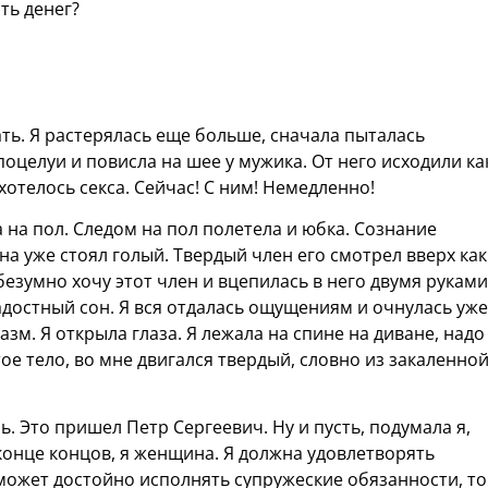
ать денег?
ть. Я растерялась еще больше, сначала пыталась
поцелуи и повисла на шее у мужика. От него исходили ка
отелось секса. Сейчас! С ним! Немедленно!
а на пол. Следом на пол полетела и юбка. Сознание
на уже стоял голый. Твердый член его смотрел вверх как
безумно хочу этот член и вцепилась в него двумя руками
ладостный сон. Я вся отдалась ощущениям и очнулась уже
азм. Я открыла глаза. Я лежала на спине на диване, надо
е тело, во мне двигался твердый, словно из закаленно
ь. Это пришел Петр Сергеевич. Ну и пусть, подумала я,
В конце концов, я женщина. Я должна удовлетворять
может достойно исполнять супружеские обязанности, то