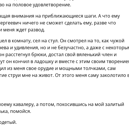
аво на половое удовлетворение.
ращая внимания на приближающиеся шаги. А что ему
ергеевич ничего не сможет сделать ему, разве что
ли меня ждет развод.
ел в комнату, сел на стул. Он смотрел на то, как чужой
нева и удивления, но и не безучастно, а даже с некоторы
н расстегнул брюки, достал свой вяленький член и
ут он кончил в ладошку и вместе с этим своим творени
щил из меня свое орудие и мощными толчками, сам
гие струи мне на живот. От этого меня саму заколотило 
оему кавалеру, а потом, покосившись на мой залитый
ька, помойся.
одетый.