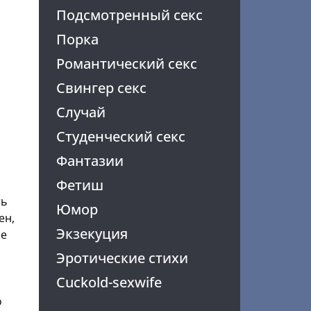
Подсмотренный секс
Порка
Романтический секс
Свингер секс
Случай
Студенческий секс
Фантазии
Фетиш
ть
Юмор
ен,
Экзекуция
не
Эротические стихи
Cuckold-sexwife
о