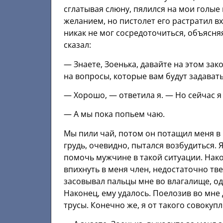
сглатывая слюну, пялился на мои голые 
желанием, но пистолет его растратил в
никак не мог сосредоточиться, объясняя
сказал:
— Знаете, Зоенька, давайте на этом зак
на вопросы, которые вам будут задават
— Хорошо, — ответила я. — Но сейчас я 
— А мы пока попьем чаю.
Мы пили чай, потом он потащил меня в к
грудь, очевидно, пытался возбудиться. 
помочь мужчине в такой ситуации. Након
впихнуть в меня член, недостаточно тве
засовывал пальцы мне во влагалище, од
Наконец, ему удалось. Поелозив во мне 
трусы. Конечно же, я от такого совокуп