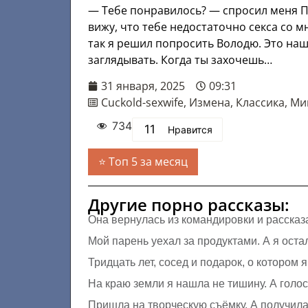
— Тебе понравилось? — спросил меня П
вижу, что тебе недостаточно секса со 
так я решил попросить Володю. Это наш
заглядывать. Когда ты захочешь…
31 января, 2025
09:31
Cuckold-sexwife
,
Измена
,
Классика
,
Ми
734
11
Нравится
Топ 5 за месяц
Другие порно рассказы:
Она вернулась из командировки и рассказ
Мой парень уехал за продуктами. А я оста
Тридцать лет, сосед и подарок, о котором 
На краю земли я нашла не тишину. А голо
Пришла на творческую съёмку. А получила 