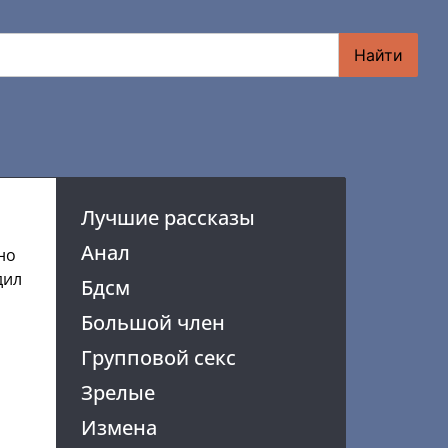
Найти
Лучшие рассказы
Анал
но
дил
Бдсм
Большой член
Групповой секс
Зрелые
Измена