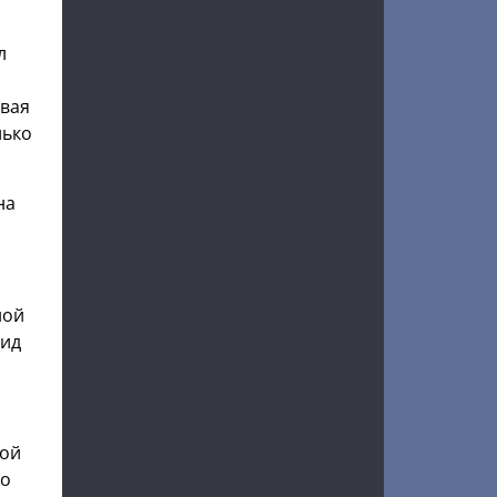
л
ывая
лько
на
ной
вид
ной
но