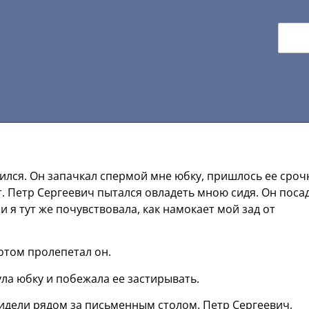
ился. Он запачкал спермой мне юбку, пришлось ее сроч
т. Петр Сергеевич пытался овладеть мною сидя. Он поса
и я тут же почувствовала, как намокает мой зад от
отом пролепетал он.
ула юбку и побежала ее застирывать.
сидели рядом за письменным столом. Петр Сергеевич,