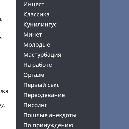
Инцест
Классика
,
Кунилингус
Минет
ты
Молодые
Мастурбация
На работе
Оргазм
Первый секс
ился
Переодевание
Писсинг
у.
Пошлые анекдоты
По принуждению