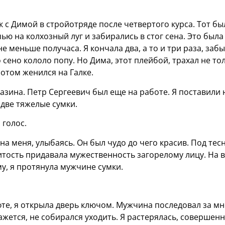
к с Димой в стройотряде после четвертого курса. Тот бы
ю на колхозный луг и забирались в стог сена. Это была
не меньше получаса. Я кончала два, а то и три раза, заб
о сено кололо попу. Но Дима, этот плейбой, трахал не то
 потом женился на Галке.
азина. Петр Сергеевич был еще на работе. Я поставили 
 две тяжелые сумки.
 голос.
а меня, улыбаясь. Он был чудо до чего красив. Под тес
итость придавала мужественность загорелому лицу. На 
му, я протянула мужчине сумки.
те, я открыла дверь ключом. Мужчина последовал за м
кажется, не собирался уходить. Я растерялась, совершен