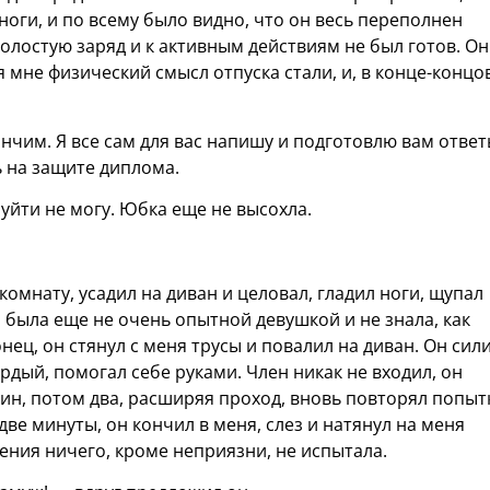
ноги, и по всему было видно, что он весь переполнен
холостую заряд и к активным действиям не был готов. Он
 мне физический смысл отпуска стали, и, в конце-концов
ончим. Я все сам для вас напишу и подготовлю вам отве
ь на защите диплома.
уйти не могу. Юбка еще не высохла.
омнату, усадил на диван и целовал, гладил ноги, щупал
Я была еще не очень опытной девушкой и не знала, как
ец, он стянул с меня трусы и повалил на диван. Он сил
рдый, помогал себе руками. Член никак не входил, он
ин, потом два, расширяя проход, вновь повторял попытк
две минуты, он кончил в меня, слез и натянул на меня
ления ничего, кроме неприязни, не испытала.