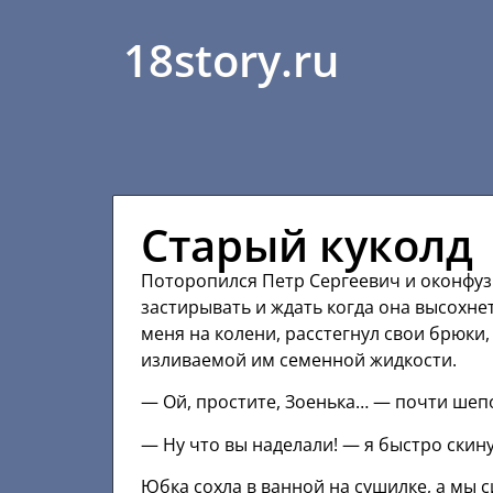
18story.ru
Старый куколд
Поторопился Петр Сергеевич и оконфуз
застирывать и ждать когда она высохне
меня на колени, расстегнул свои брюки, 
изливаемой им семенной жидкости.
— Ой, простите, Зоенька… — почти шеп
— Ну что вы наделали! — я быстро скин
Юбка сохла в ванной на сушилке, а мы 