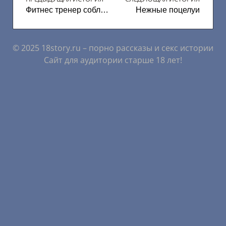
Фитнес тренер соблазнил
Нежные поцелуи
© 2025 18story.ru – порно рассказы и секс истории
Сайт для аудитории старше 18 лет!