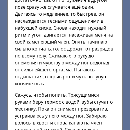
достаточно, как от погружения в другой
позе сразу же случается ещё один.
Двигаясь то медленнее, то быстрее, он
наслаждается тесными ощущениями в
набухшей киске. Снова находит нужный
ритм и угол, двигается, насаживая меня на
свой каменеющий член. Опять начинаю
сильно кончать, голос дрожит от разрядов
по всему телу. Сжимаю его руку до
онемения и чувствую между ног водопад
от сильнейшего оргазма. Пытаюсь
отдышаться, открыв рот и чуть высунув
кончик языка.
Сажусь, чтобы попить. Трясущимися
руками беру термос с водой, зубы стучат о
жестянку. Пока он снимает презерватив,
устраиваюсь у него между ног. Забираю
волосы в хвост и снова капаю на член
прохладной смазкой. Слушаю как он