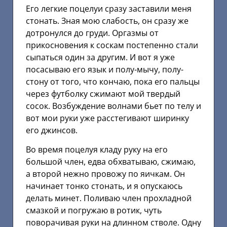
Его легкие поцелуи сразу заставили меня
стонать. Зная мою слабость, он сразу же
дотронулся до груди. Оргазмы от
прикосновения к соскам постепенно стали
сыпаться один за другим. И вот я уже
посасываю его язык и полу-мычу, полу-
стону от того, что кончаю, пока его пальцы
через футболку сжимают мой твердый
сосок. Возбуждение волнами бьет по телу и
вот мои руки уже расстегивают ширинку
его джинсов.
Во время поцелуя кладу руку на его
большой член, едва обхватываю, сжимаю,
а второй нежно провожу по яичкам. Он
начинает тонко стонать, и я опускаюсь
делать минет. Поливаю член прохладной
смазкой и погружаю в ротик, чуть
поворачивая руки на длинном стволе. Одну