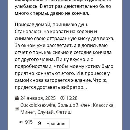
улыбаюсь. В этот раз действительно было
много спермы, давно не кончал.
Приехав домой, принимаю душ.
Становлюсь на кровати на колени и
снимаю свою оттраханную киску для верха.
За окном уже рассветает, а я дописываю
отчет о том, как сильно я сегодня кончала
от другого члена. Пишу вкусно и с
подробностями, чтобы моему котику было
приятно кончать от этого. И в процессе у
самой снова загорается желание. Что ж,
придется доставать вибратор…
24 января, 2025
16:28
Cuckold-sexwife
,
Большой член
,
Классика
,
Минет
,
Случай
,
Фетиш
915
9
Нравится