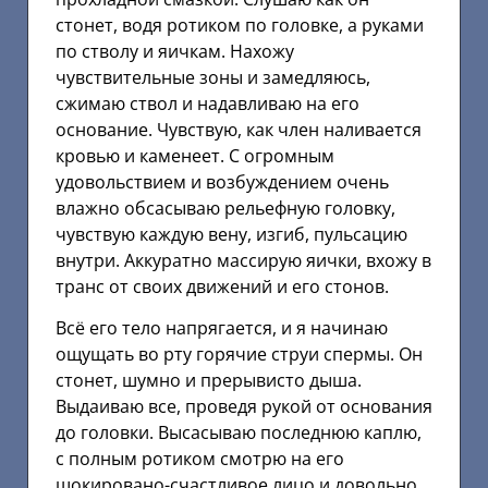
стонет, водя ротиком по головке, а руками
по стволу и яичкам. Нахожу
чувствительные зоны и замедляюсь,
сжимаю ствол и надавливаю на его
основание. Чувствую, как член наливается
кровью и каменеет. С огромным
удовольствием и возбуждением очень
влажно обсасываю рельефную головку,
чувствую каждую вену, изгиб, пульсацию
внутри. Аккуратно массирую яички, вхожу в
транс от своих движений и его стонов.
Всё его тело напрягается, и я начинаю
ощущать во рту горячие струи спермы. Он
стонет, шумно и прерывисто дыша.
Выдаиваю все, проведя рукой от основания
до головки. Высасываю последнюю каплю,
с полным ротиком смотрю на его
шокировано-счастливое лицо и довольно