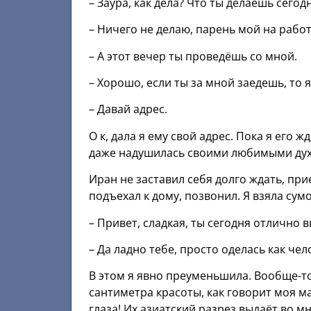
– Заура, как дела? Что ты делаешь сего
– Ничего не делаю, парень мой на работе
– А этот вечер ты проведёшь со мной.
– Хорошо, если ты за мной заедешь, то я
– Давай адрес.
О к, дала я ему свой адрес. Пока я его 
даже надушилась своими любимыми ду
Иран не заставил себя долго ждать, при
подъехал к дому, позвонил. Я взяла сум
– Привет, сладкая, ты сегодня отлично 
– Да ладно тебе, просто оделась как чел
В этом я явно преуменьшила. Вообще-то
сантиметра красоты, как говорит моя ма
глаза! Их азиатский разрез выдаёт во 