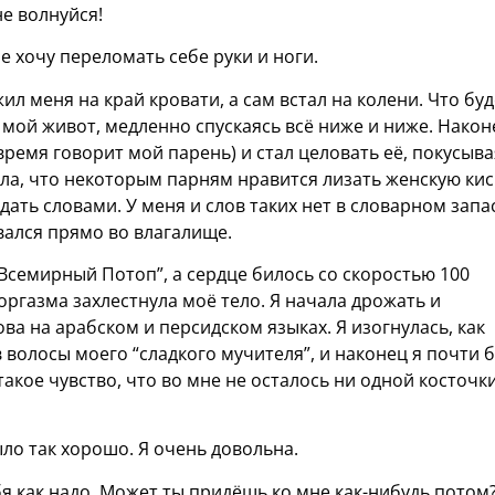
не волнуйся!
не хочу переломать себе руки и ноги.
л меня на край кровати, а сам встал на колени. Что буд
ь мой живот, медленно спускаясь всё ниже и ниже. Након
 время говорит мой парень) и стал целовать её, покусыва
ала, что некоторым парням нравится лизать женскую киск
дать словами. У меня и слов таких нет в словарном запа
ывался прямо во влагалище.
“Всемирный Потоп”, а сердце билось со скоростью 100
 оргазма захлестнула моё тело. Я начала дрожать и
ова на арабском и персидском языках. Я изогнулась, как
 волосы моего “сладкого мучителя”, и наконец я почти 
акое чувство, что во мне не осталось ни одной косточки
ыло так хорошо. Я очень довольна.
ебя как надо. Может ты придёшь ко мне как-нибудь потом