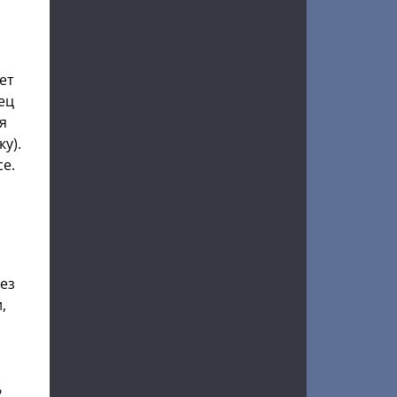
ет
ец
я
у).
се.
без
,
?