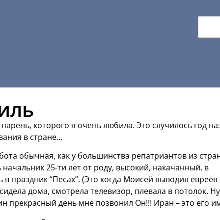
аиль
 парень, которого я очень любила. Это случилось год на
ывания в стране…
бота обычная, как у большинства репатриантов из стра
ь начальник 25-ти лет от роду, высокий, накачанный, в
ь в праздник “Песах”. (Это когда Моисей выводил евреев
 сидела дома, смотрела телевизор, плевала в потолок. Ну
ин прекрасный день мне позвонил Он!!! Иран – это его и