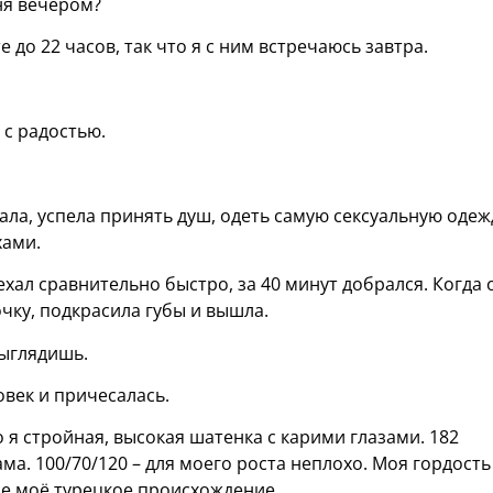
дня вечером?
 до 22 часов, так что я с ним встречаюсь завтра.
 с радостью.
ждала, успела принять душ, одеть самую сексуальную одеж
хами.
ехал сравнительно быстро, за 40 минут добрался. Когда 
очку, подкрасила губы и вышла.
выглядишь.
овек и причесалась.
 я стройная, высокая шатенка с карими глазами. 182
ма. 100/70/120 – для моего роста неплохо. Моя гордость
мне моё турецкое происхождение.