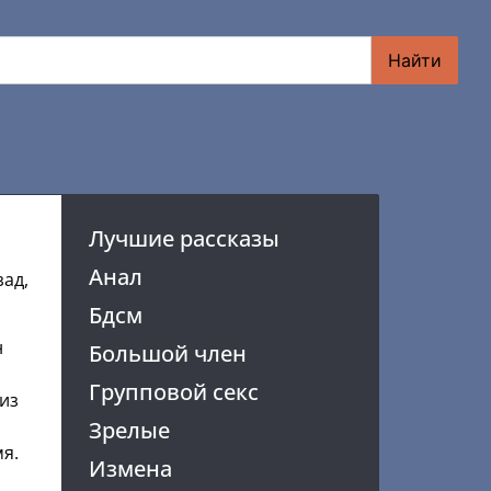
Найти
Лучшие рассказы
Анал
зад,
Бдсм
н
Большой член
Групповой секс
 из
Зрелые
мя.
Измена