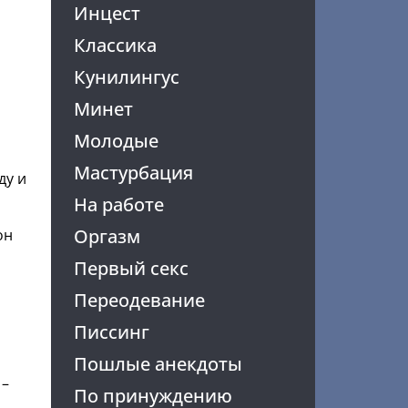
Инцест
Классика
Кунилингус
Минет
Молодые
Мастурбация
ду и
На работе
Оргазм
он
Первый секс
Переодевание
Писсинг
Пошлые анекдоты
 –
По принуждению