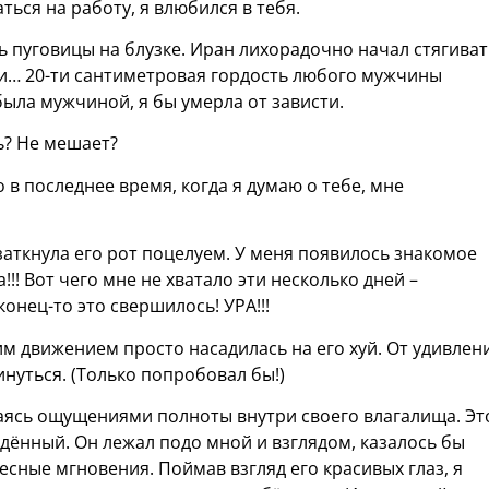
ься на работу, я влюбился в тебя.
ть пуговицы на блузке. Иран лихорадочно начал стягиват
вки… 20-ти сантиметровая гордость любого мужчины
 была мужчиной, я бы умерла от зависти.
шь? Не мешает?
Но в последнее время, когда я думаю о тебе, мне
заткнула его рот поцелуем. У меня появилось знакомое
!!! Вот чего мне не хватало эти несколько дней –
онец-то это свершилось! УРА!!!
им движением просто насадилась на его хуй. От удивлен
нуться. (Только попробовал бы!)
даясь ощущениями полноты внутри своего влагалища. Эт
ённый. Он лежал подо мной и взглядом, казалось бы
десные мгновения. Поймав взгляд его красивых глаз, я