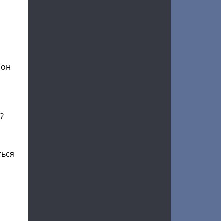
 он
?
ться