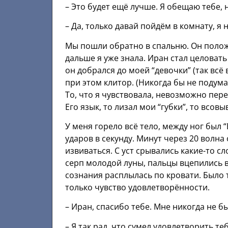
– Это будет ещё лучше. Я обещаю тебе, 
– Да, только давай пойдём в комнату, я 
Мы пошли обратно в спальню. Он положи
дальше я уже знала. Иран стал целоват
он добрался до моей “девочки” (так всё
при этом клитор. (Никогда бы не подум
То, что я чувствовала, невозможно пере
Его язык, то лизал мои “губки”, то всов
У меня горело всё тело, между ног был 
ударов в секунду. Минут через 20 волна
извиваться. С уст срывались какие-то сл
серп молодой луны, пальцы вцепились в
сознания расплылась по кровати. Было т
только чувство удовлетворённости.
– Иран, спасибо тебе. Мне никогда не б
– Я так рад, что сумел удовлетворить т