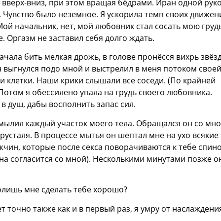
, вверх-вниз, при этом вращая бёдрами. Иран одной рук
. Чувство было неземное. Я ускорила темп своих движен
й начальник, нет, мой любовник стал сосать мою грудь
. Оргазм не заставил себя долго ждать.
чала бить мелкая дрожь, в голове пронёсся вихрь звёзд
н выгнулся подо мной и выстрелил в меня потоком свое
и клетки. Наши крики слышали все соседи. (По крайней
 Потом я обессилено упала на грудь своего любовника.
в душ, дабы восполнить запас сил.
мылил каждый участок моего тела. Обращался он со мн
хрусталя. В процессе мытья он шептал мне на ухо всякие
чин, которые после секса поворачиваются к тебе спин
на согласится со мной). Несколькими минутами позже о
волишь мне сделать тебе хорошо?
ет точно также как и в первый раз, я умру от наслаждени