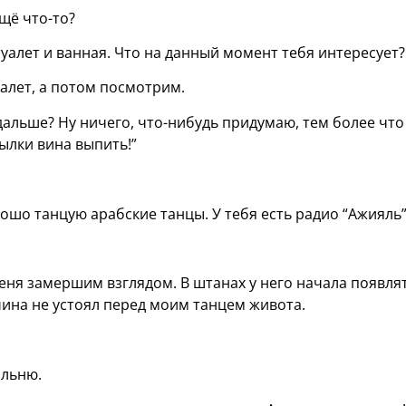
ещё что-то?
 туалет и ванная. Что на данный момент тебя интересует?
уалет, а потом посмотрим.
 дальше? Ну ничего, что-нибудь придумаю, тем более что
ылки вина выпить!”
орошо танцую арабские танцы. У тебя есть радио “Ажияль”
меня замершим взглядом. В штанах у него начала появля
ина не устоял перед моим танцем живота.
альню.