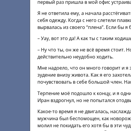
первый раз пришла в мой офис устраиват
Я не ответила ему, а начала расстёгива
себя одежду. Когда с него слетели пла
вырвалась из своего “плена”. Если бы я
– Уау, вот это да! А как ты с таким ходи
– Ну что ты, он же не всё время стоит. 
действительно неудобно ходить.
Мне надоело, что он много говорит и я 
зудение внизу живота. Как я его захотела
почувствовать в себе большой член. Нак
Терпение моё подошло к концу, и я одн
Иран вздрогнул, но не попытался отодви
Какое-то время я не двигалась, наслаж
мужчина был беспомощен, как новорожд
молил не покидать его хотя бы в эти чу