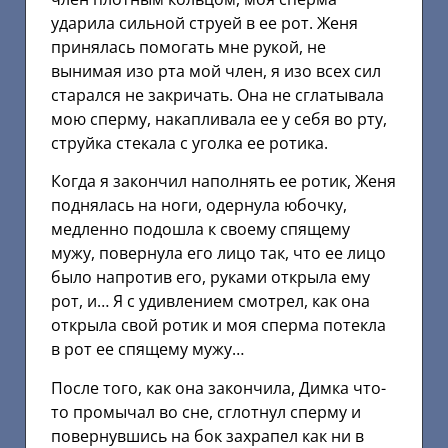
ударила сильной струей в ее рот. Женя
принялась помогать мне рукой, не
вынимая изо рта мой член, я изо всех сил
старался не закричать. Она не сглатывала
мою сперму, накапливала ее у себя во рту,
струйка стекала с уголка ее ротика.
Когда я закончил наполнять ее ротик, Женя
поднялась на ноги, одернула юбочку,
медленно подошла к своему спящему
мужу, повернула его лицо так, что ее лицо
было напротив его, руками открыла ему
рот, и… Я с удивлением смотрел, как она
открыла свой ротик и моя сперма потекла
в рот ее спящему мужу…
После того, как она закончила, Димка что-
то промычал во сне, сглотнул сперму и
повернувшись на бок захрапел как ни в