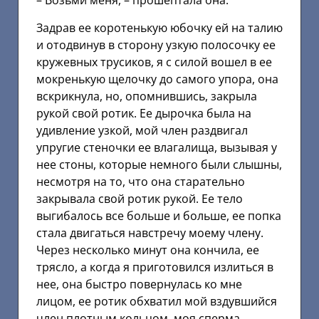
– Возьми меня, – прошептала она.
Задрав ее коротенькую юбочку ей на талию
и отодвинув в сторону узкую полосочку ее
кружевных трусиков, я с силой вошел в ее
мокренькую щелочку до самого упора, она
вскрикнула, но, опомнившись, закрыла
рукой свой ротик. Ее дырочка была на
удивление узкой, мой член раздвигал
упругие стеночки ее влагалища, вызывая у
нее стоны, которые немного были слышны,
несмотря на то, что она старательно
закрывала свой ротик рукой. Ее тело
выгибалось все больше и больше, ее попка
стала двигаться навстречу моему члену.
Через несколько минут она кончила, ее
трясло, а когда я приготовился излиться в
нее, она быстро повернулась ко мне
лицом, ее ротик обхватил мой вздувшийся
член плотным кольцом, моя сперма