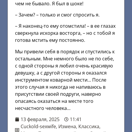
чем не бывало. Я был в шоке!
– Зачем? – только и смог спросить я.
– Я наконец-то ему отомстила! – в ее глазах
сверкнула искорка восторга, – но с тобой я
готова мстить ему постоянно.
Мы привели себя в порядок и спустились к
остальным. Мне немного было не по себе,
с одной стороны я любил очень красивую
девушку, а с другой стороны я оказался
инструментом коварной мести… После
этого случая я никогда не напиваюсь в
присутствии своей подруги, наверно
опасаясь оказаться на месте того
несчастного человека…
13 февраля, 2025
11:41
Cuckold-sexwife
,
Измена
,
Классика
,