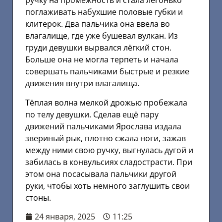
ручку на промежность и стала легонько
поглаживать набухшие половые губки и
клитерок. Два пальчика она ввела во
влагалище, где уже бушевал вулкан. Из
груди девушки вырвался лёгкий стон.
Больше она не могла терпеть и начала
совершать пальчиками быстрые и резкие
движения внутри влагалища.
Тёплая волна мелкой дрожью пробежала
по телу девушки. Сделав ещё пару
движений пальчиками Ярослава издала
звериный рык, плотно сжала ноги, зажав
между ними свою ручку, выгнулась дугой и
забилась в конвульсиях сладострасти. При
этом она посасывала пальчики другой
руки, чтобы хоть немного заглушить свои
стоны.
24 января, 2025
11:25