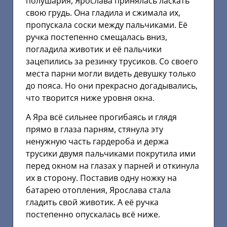
полушария, Ярослава принялась ласкать
свою грудь. Она гладила и сжимала их,
пропускала соски между пальчиками. Её
ручка постепенно смещалась вниз,
погладила животик и её пальчики
зацепились за резинку трусиков. Со своего
места парни могли видеть девушку только
до пояса. Но они прекрасно догадывались,
что творится ниже уровня окна.
А Яра всё сильнее прогибаясь и глядя
прямо в глаза парням, стянула эту
ненужную часть гардероба и держа
трусики двумя пальчиками покрутила ими
перед окном на глазах у парней и откинула
их в сторону. Поставив одну ножку на
батарею отопления, Ярослава стала
гладить свой животик. А её ручка
постепенно опускалась всё ниже.