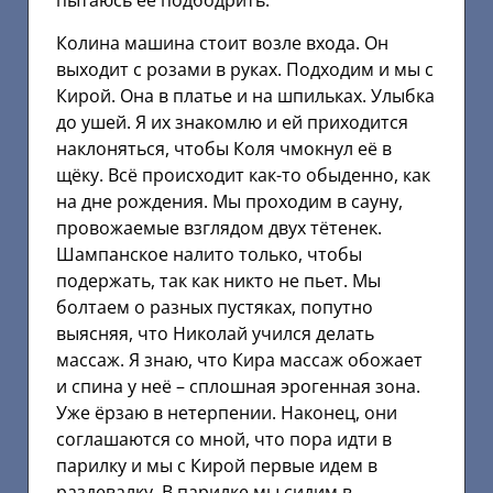
пытаюсь её подбодрить.
Колина машина стоит возле входа. Он
выходит с розами в руках. Подходим и мы с
Кирой. Она в платье и на шпильках. Улыбка
до ушей. Я их знакомлю и ей приходится
наклоняться, чтобы Коля чмокнул её в
щёку. Всё происходит как-то обыденно, как
на дне рождения. Мы проходим в сауну,
провожаемые взглядом двух тётенек.
Шампанское налито только, чтобы
подержать, так как никто не пьет. Мы
болтаем о разных пустяках, попутно
выясняя, что Николай учился делать
массаж. Я знаю, что Кира массаж обожает
и спина у неё – сплошная эрогенная зона.
Уже ёрзаю в нетерпении. Наконец, они
соглашаются со мной, что пора идти в
парилку и мы с Кирой первые идем в
раздевалку. В парилке мы сидим в