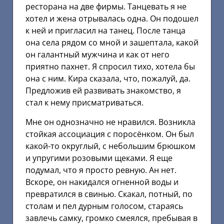
ресторана на две фирмы. Танцевать я не
хотел и жена отрывалась одна. Он подошел
к ней и пригласил на танец. После танца
она села рядом со мной и зашептала, какой
он галантный мужчина и как от него
приятно пахнет. Я спросил тихо, хотела бы
она с ним. Кира сказала, что, пожалуй, да.
Предложив ей развивать знакомство, я
стал к нему присматриваться.
Мне он однозначно не нравился. Возникла
стойкая ассоциация с поросёнком. Он был
какой-то округлый, с небольшим брюшком
и упругими розовыми щеками. Я еще
подумал, что я просто ревную. Ан нет.
Вскоре, он накидался огненной воды и
превратился в свинью. Скакал, потный, по
столам и пел дурным голосом, стараясь
завлечь самку, громко смеялся, пребывая в