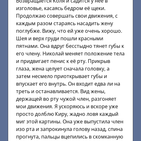
Возвращается Коля и садится у неё в
изголовье, касаясь бедром её щеки.
Продолжаю совершать свои движения, с
каждым разом стараясь насадить жену
поглубже. Вижу, что ей уже очень хорошо.
Шея и верх груди пошли красными
пятнами. Она вдруг бесстыдно тянет губы к
его члену. Николай меняет положение тела
и придвигает пенис к её рту. Прикрыв
глаза, жена целует сначала головку, а
затем несмело приоткрывает губы и
впускает его внутрь. Он входит едва ли на
треть и останавливается. Вид жены,
держащей во рту чужой член, разгоняет
мои движения. Я ускоряюсь и вскоре уже
просто долблю Киру, жадно ловя каждый
миг этой картины. Она уже выпустила член
изо рта и запрокинула голову назад, спина
прогнута, пальцы вцепились в скомканную