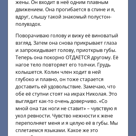
жены. Он входит в неё одним плавным
движением. Она прогибается в спине и я,
вдруг, слышу такой знакомый полустон-
полувздох.
Поворачиваю голову и вижу её виноватый
взгляд. Затем она снова прикрывает глаза
и запрокидывает голову, приоткрыв губы.
Теперь она покорно ОТДАЕТСЯ другому. Её
нагое тело повторяет его толчки. Грудь
колышется. Колин член ходит в ней
глубоко и плавно, он тоже старается
доставить ей удовольствие. Замечаю, что
обе её ступни стоят на икрах Николая. Это
выглядит как-то очень доверчиво. «Со
мной она так ноги не ставит» – чувствую я
укол ревности. Чувство нежности к жене
переполняет меня и я целую её в губы. Мы
сплетаемся языками. Какое же это