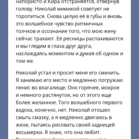
напористо и Кира отстраняется, отвернув
голову. Николай мимикой советует не
торопиться. Снова целую её в губы и вновь
это волшебное чувство ритмичных
толчков и осознание того, что мою жену
сейчас трахают. Её ресницы распахиваются
и мы глядим в глаза друг друга,
наслаждаясь моментом и думая об одном и
том же.
Николай устал и просит меня его сменить.
Я занимаю его место и медленно погружаю
пенис во влагалище. Оно горячее, мокрое
и немного растянутое, но от этого еще
более желанное. Того волшебного первого
вздоха, конечно, нет. Николай отошел
смыть смазку, а я медленно двигаюсь в
жене, пытаясь рисовать своей задницей
восьмерки. Я знаю, что она любит.