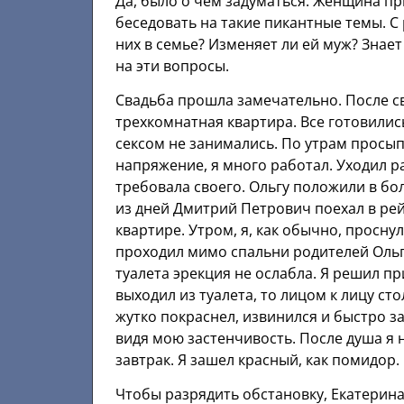
Да, было о чем задуматься. Женщина пр
беседовать на такие пикантные темы. С 
них в семье? Изменяет ли ей муж? Знае
на эти вопросы.
Свадьба прошла замечательно. После св
трехкомнатная квартира. Все готовилис
сексом не занимались. По утрам просып
напряжение, я много работал. Уходил р
требовала своего. Ольгу положили в бо
из дней Дмитрий Петрович поехал в рей
квартире. Утром, я, как обычно, проснул
проходил мимо спальни родителей Ольги
туалета эрекция не ослабла. Я решил пр
выходил из туалета, то лицом к лицу сто
жутко покраснел, извинился и быстро з
видя мою застенчивость. После душа я 
завтрак. Я зашел красный, как помидор.
Чтобы разрядить обстановку, Екатерин