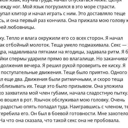
между ног. Мой язык погрузился в это море страсти.
упал клитор и начал играть с ним. Это доставляло теще
ь, и она первый раз кончила. Она прижала мою голову 
моей любовницы.
. Тепло и влага окружили его со всех сторон. Я начал
как отбойный молоток. Теща умело подмахивала. Секс — 
ра, надавливала пятками на ягодицы, задавала ритм. Я 
уйки спермы ударили прямо во влагалище. Но заканчива
родолжения вечера. Я решил рукой проверить ее киску. Я
л поступательные движения. Теще было приятно. Одного
ил еще два. Движения были ритмичными, и скоро теща
 облизывать их. Теще это было призывом. Она уложила
ко захватила мой член губами, начала сладостную пытку
ю вошел в рот. Язычок обслуживал мою головку. Очень
с радостью опять попадал туда. Наигравшись с членом, 
 теребила его. Он был в боевой готовности. Мне захотел
На что она сказала, что такой секс она не пробовала.