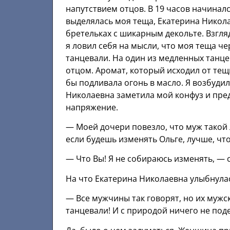
напутствием отцов. В 19 часов начинал
выделялась моя теща, Екатерина Никола
бретельках с шикарным декольте. Взгл
я ловил себя на мысли, что моя теща ч
танцевали. На один из медленных танцев
отцом. Аромат, который исходил от тещи
бы подливала огонь в масло. Я возбуди
Николаевна заметила мой конфуз и пре
напряжение.
— Моей дочери повезло, что муж такой
если будешь изменять Ольге, лучше, что
— Что Вы! Я не собираюсь изменять, — с
На что Екатерина Николаевна улыбнула
— Все мужчины так говорят, но их мужск
танцевали! И с природой ничего не поде