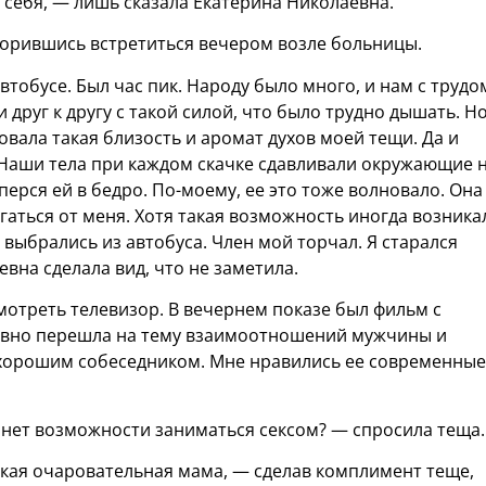
ь себя, — лишь сказала Екатерина Николаевна.
орившись встретиться вечером возле больницы.
тобусе. Был час пик. Народу было много, и нам с трудо
 друг к другу с такой силой, что было трудно дышать. Но
овала такая близость и аромат духов моей тещи. Да и
 Наши тела при каждом скачке сдавливали окружающие 
перся ей в бедро. По-моему, ее это тоже волновало. Она
гаться от меня. Хотя такая возможность иногда возника
 выбрались из автобуса. Член мой торчал. Я старался
вна сделала вид, что не заметила.
отреть телевизор. В вечернем показе был фильм с
лавно перешла на тему взаимоотношений мужчины и
хорошим собеседником. Мне нравились ее современные
и нет возможности заниматься сексом? — спросила теща.
акая очаровательная мама, — сделав комплимент теще,