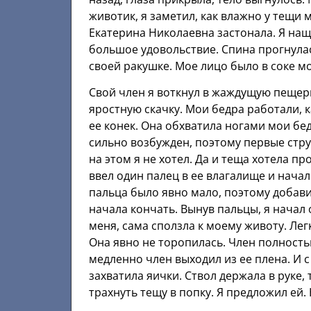
животик, я заметил, как влажно у тещи 
Екатерина Николаевна застонала. Я нащ
большое удовольствие. Спина прогнулас
своей ракушке. Мое лицо было в соке 
Свой член я воткнул в жаждущую пещерку
яростную скачку. Мои бедра работали, 
ее конек. Она обхватила ногами мои бед
сильно возбужден, поэтому первые стр
на этом я не хотел. Да и теща хотела п
ввел один палец в ее влагалище и нача
пальца было явно мало, поэтому добав
начала кончать. Вынув пальцы, я начал
меня, сама сползла к моему животу. Лег
Она явно не торопилась. Член полность
медленно член выходил из ее плена. И 
захватила яички. Ствол держала в руке,
трахнуть тещу в попку. Я предложил ей. 