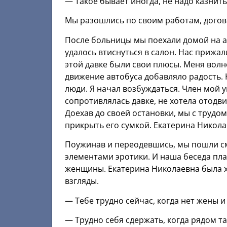
— Такое бывает иногда, не надо казнит
Мы разошлись по своим работам, догов
После больницы мы поехали домой на ав
удалось втиснуться в салон. Нас прижали
этой давке были свои плюсы. Меня волн
движение автобуса добавляло радость.
люди. Я начал возбуждаться. Член мой у
сопротивлялась давке, не хотела отодви
Доехав до своей остановки, мы с трудом
прикрыть его сумкой. Екатерина Николае
Поужинав и переодевшись, мы пошли см
элементами эротики. И наша беседа п
женщины. Екатерина Николаевна была 
взгляды.
— Тебе трудно сейчас, когда нет жены 
— Трудно себя сдержать, когда рядом т