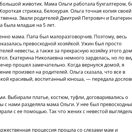
большой животик. Мама Ольги работала бухгалтером, 
Короткая стрижка, белокурая. Ольга точная копия своей
ственна. Звали родителей Дмитрий Петрович и Екатерин
а была младше на 5 лет.
енно мама. Папа был малоразговорчив. Поэтому, весь
оказалась превосходной хозяйкой. Ужин был просто
телей невесты, а также за прекрасную хозяйку этого дом
ол. Екатерина Николаевна немного зарделась, но по ви
ечер прошел замечательно. Когда вернулся домой, я
ение произвел на родителей. Ольга сказала, что все в
акой красивый, воспитанный юноша, — передала дослов
и. Выбирали платье, костюм, туфли, договаривались о
ы с нами разделяла мама Ольги. У нее был превосходны
ирали с ее помощью. Так что жених с невестой выглядел
Торжественная процессия прошла со слезами мам и