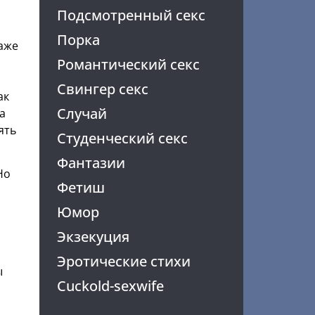
Подсмотренный секс
Порка
аже
Романтический секс
Свингер секс
ак
Случай
а
ять
Студенческий секс
Фантазии
Но
Фетиш
Юмор
Экзекуция
Эротические стихи
ы
Cuckold-sexwife