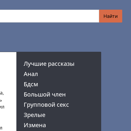
Найти
Лучшие рассказы
Анал
Бдсм
а,
Большой член
ь
Групповой секс
ил
Зрелые
Измена
л