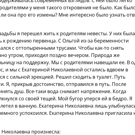
идерживалась современных взглядов. С ней было легко
родителями у меня такого откровения не было. Как было
т ли она про его измены? Мне интересно было узнать от
адьбы я перешел жить к родителям невесты. У них была
ь к рождению первенца. С Ольгой из-за беременности
ался с оттопыренными трусами. Чтобы как-то снять
ано утром, приходил поздно вечером. Природа же
льницу на поддержку. Мы с родителями навещали ее. В 
с, и мы с Екатериной Николаевной остались вдвоем в
ся с сильной эрекцией. Решил сходить в туалет. Путь
. Я, прикрыв достоинство, отправился в путь. После
инять душ. Все-таки вода снимает напряжение. Когда
лкнулся со своей тещей. Мой бугор уперся ей в бедро. Я
алетел в ванную. Екатерина Николаевна лишь улыбнулась
немного успокоился. Екатерина Николаевна пригласила 
а Николаевна произнесла: