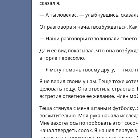
сказал я.
— А ты ловелас, — улыбнувшись, сказал
От разговора я начал возбуждаться. Как
— Наши разговоры взволновали твоего 
Да и ее вид показывал, что она возбуж
в горле пересохло.
— Я могу помочь твоему другу, — тихо 
Я не верил своим ушам. Теще тоже хотелос
целовать тещу. Она ответила страстью. 
встретив ответное ее желание. Член мой
Теща стянула с меня штаны и футболку. 
восхитительно. Моя рука начала исслед
Мне захотелось попробовать этот сосоче
начал твердеть сосок. Я нашел первую 
назад, глаза прикрыла, тело выгнулось. 