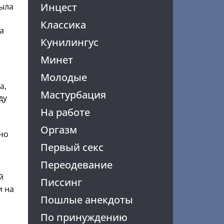
Инцест
была
Классика
а
Кунилингус
Минет
Молодые
а,
Мастурбация
ду
На работе
Оргазм
но
Первый секс
Переодевание
й
Писсинг
и на
Пошлые анекдоты
По принуждению