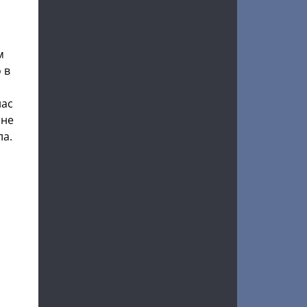
м
 в
нас
 не
ла.