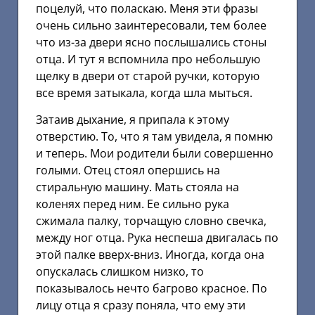
поцелуй, что поласкаю. Меня эти фразы
очень сильно заинтересовали, тем более
что из-за двери ясно послышались стоны
отца. И тут я вспомнила про небольшую
щелку в двери от старой ручки, которую
все время затыкала, когда шла мыться.
Затаив дыхание, я припала к этому
отверстию. То, что я там увидела, я помню
и теперь. Мои родители были совершенно
голыми. Отец стоял опершись на
стиральную машину. Мать стояла на
коленях перед ним. Ее сильно рука
сжимала палку, торчащую словно свечка,
между ног отца. Рука неспеша двигалась по
этой палке вверх-вниз. Иногда, когда она
опускалась слишком низко, то
показывалось нечто багрово красное. По
лицу отца я сразу поняла, что ему эти